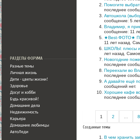
Помогите выбрат
последнее сообщ
Автошкола (выбо
сообщение: 5 ле
Владимир, я при
сообщение: 11 л
★Best-ФОТО★ Печ
11 лет назад.
Сам
ШКОЛЫ: плюсы и
лет назад.
Самое
РАЗДЕЛЫ ФОРУМА
Новогодние поже
последнее сообщ
Разные темы
Переехали во Вл
Личная жизнь
последнее сообщ
Дети - цветы жизни!
А давайте ещё по
сообщений нет.
Здоровье
Хорошее кафе в
Досуг и хобби
последнее сообщ
Будь красивой!
Домашние дела
Недвижимость
1
2
…
8
Карьера
Домашние любимцы
Созданные темы
АвтоЛеди
В чем хранить з