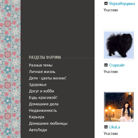
НоркаНорушка
Участник
РАЗДЕЛЫ ФОРУМА
Старлайт
Разные темы
Участник
Личная жизнь
Дети - цветы жизни!
Здоровье
Досуг и хобби
Будь красивой!
Домашние дела
Недвижимость
Карьера
Домашние любимцы
LikaLa
АвтоЛеди
Участник