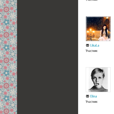
LikaLa
Участник
Elina
Участник