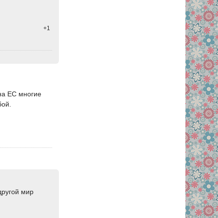
+1
на ЕС многие
бой.
другой мир