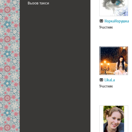
Вызов такси
НоркаНорушка
Участник
LikaLa
Участник