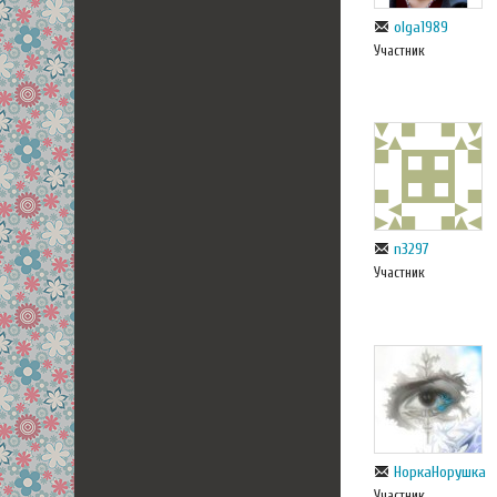
olga1989
Участник
n3297
Участник
НоркаНорушка
Участник