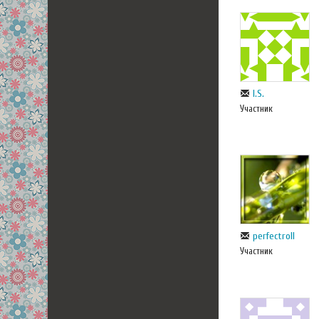
I.S.
Участник
perfectroll
Участник