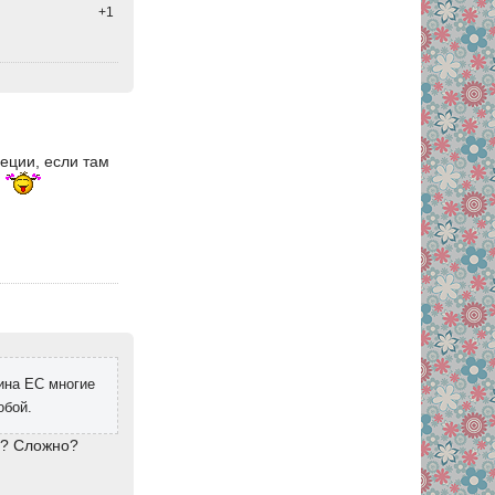
+1
еции, если там
!
ина ЕС многие
обой.
и? Сложно?