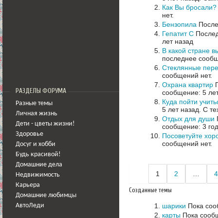
Как Вы бросали?
нет.
Бензопила
После
Гепатит С
Послед
лет назад
В какой стране в
последнее сообщ
Стеклянные пере
сообщений нет.
Охрана квартир
П
РАЗДЕЛЫ ФОРУМА
сообщение: 5 ле
Куда пойти учить
Разные темы
5 лет назад.
С те
Личная жизнь
Отдых для души
Дети - цветы жизни!
сообщение: 3 го
Здоровье
Посоветуйте хор
сообщений нет.
Досуг и хобби
Будь красивой!
Домашние дела
1
2
…
4
Недвижимость
Карьера
Созданные темы
Домашние любимцы
шарики
Пока соо
АвтоЛеди
карты
Пока сооб