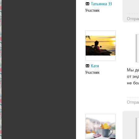
Татьянка 33
Участник
Отпра
Катя
Мы де
Участник
от эн
не бо
Отпра