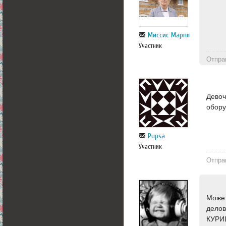
Миссис Марпл
Участник
Отпра
Девоч
обор
Pupsa
Участник
Отпра
Может
делов
КУРИ