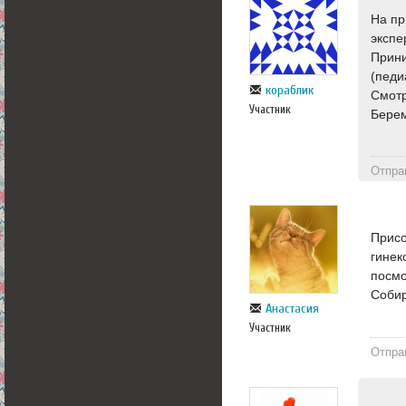
На пр
экспе
Прини
(педи
кораблик
Смотр
Участник
Берем
Отпра
Присо
гинек
посмо
Собир
Анастасия
Участник
Отпра