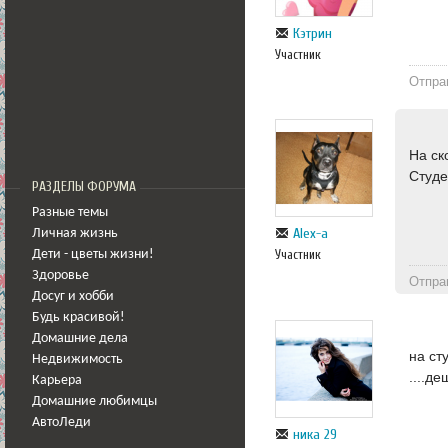
Кэтрин
Участник
Отпра
На ск
Студе
РАЗДЕЛЫ ФОРУМА
Разные темы
Alex-a
Личная жизнь
Участник
Дети - цветы жизни!
Здоровье
Отпра
Досуг и хобби
Будь красивой!
Домашние дела
на ст
Недвижимость
....д
Карьера
Домашние любимцы
АвтоЛеди
ника 29