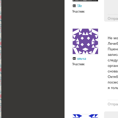
ТАт
Участник
Отпра
Не мо
Лечеб
Пшени
запис
ольча
следу
Участник
орган
снова
Октяб
посмо
я толь
Отпра