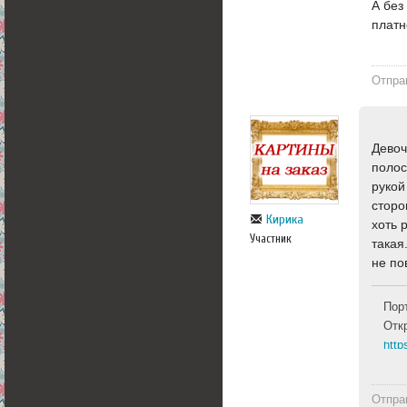
А без
плат
Отпра
Девоч
полос
рукой
сторо
Кирика
хоть 
Участник
такая
не по
Пор
Отк
http
Отпра