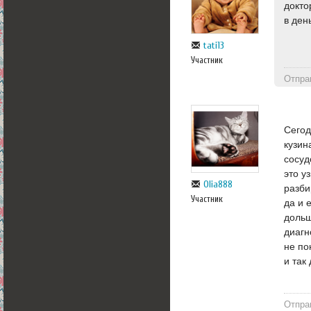
докто
в ден
tati13
Участник
Отпра
Сегод
кузин
сосуд
это у
Olia888
разби
Участник
да и 
дольш
диагн
не по
и так
Отпра