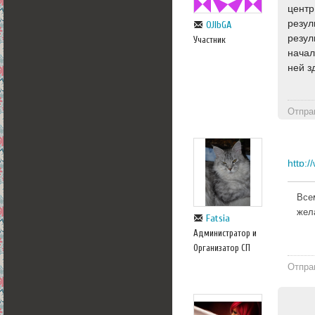
центр
резул
OJlbGA
резул
Участник
начал
ней з
Отпра
Все
жел
Fatsia
Администратор и
Организатор СП
Отпра