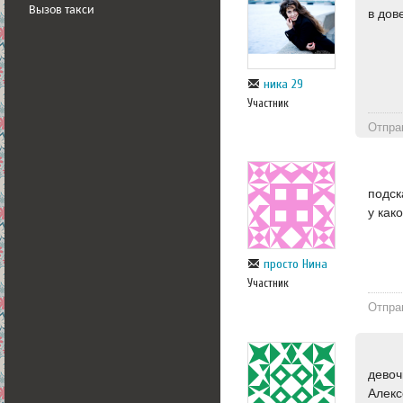
Вызов такси
в дов
ника 29
Участник
Отпра
подск
у как
просто Нина
Участник
Отпра
девоч
Алекс