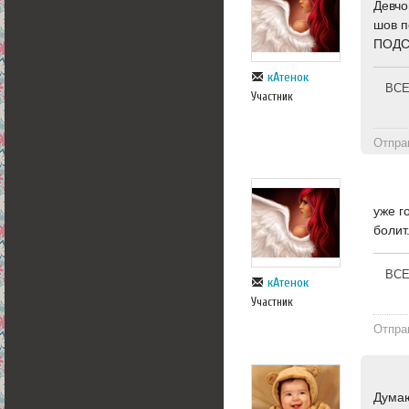
Девчо
шов п
ПОДС
кАтенок
ВСЕ
Участник
Отпра
уже г
болит.
ВСЕ
кАтенок
Участник
Отпра
Думаю