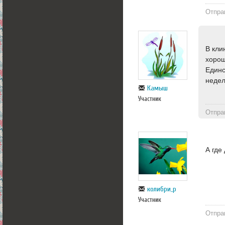
Отпра
В кли
хорош
Единс
недел
Камыш
Участник
Отпра
А где
колибри_р
Участник
Отпра