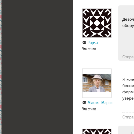
Девоч
обору
Pupsa
Участник
Отпра
Я кон
бессм
форми
увере
Миссис Марпл
Участник
Отпра