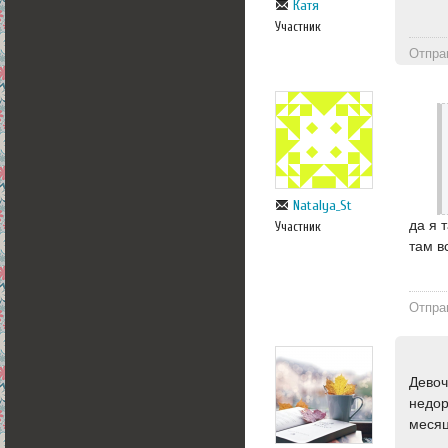
Катя
Участник
Отпра
Natalya_St
да я 
Участник
там в
Отпра
Девоч
недор
месяц