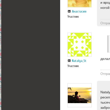
и вро
ногой
Анастасия
Участник
Отпра
делал
Natalya_St
Участник
Отпра
Natal
ресеп
тысяч
забро