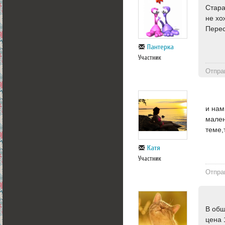
Стара
не хо
Перес
Пантерка
Участник
Отпра
и нам
мален
теме,
Катя
Участник
Отпра
В общ
цена 