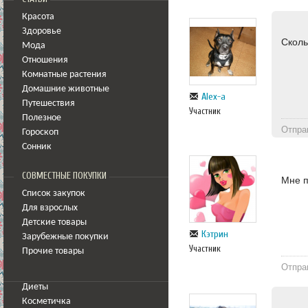
Красота
Здоровье
Сколь
Мода
Отношения
Комнатные растения
Домашние животные
Alex-a
Путешествия
Участник
Полезное
Отпра
Гороскоп
Сонник
СОВМЕСТНЫЕ ПОКУПКИ
Мне п
Список закупок
Для взрослых
Детские товары
Кэтрин
Зарубежные покупки
Участник
Прочие товары
Отпра
Диеты
Косметичка