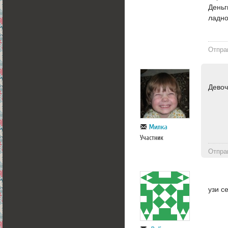
Деньг
ладно
Отпра
Девоч
Милка
Участник
Отпра
узи с