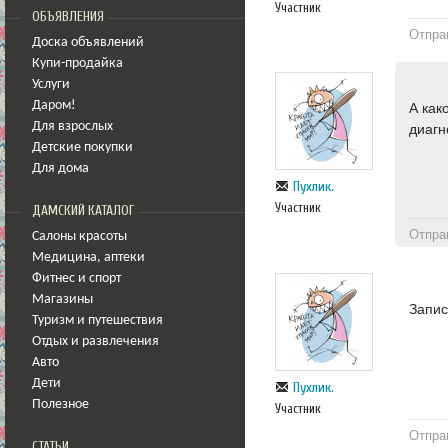
Участник
ОБЪЯВЛЕНИЯ
Отпра
Доска объявлений
Купи-продайка
Услуги
Даром!
А как
Для взрослых
диагн
Детские покупки
Для дома
Пухлик.
Участник
ДАМСКИЙ КАТАЛОГ
Отпра
Салоны красоты
Медицина
,
аптеки
Фитнес и спорт
Магазины
Запис
Туризм и путешествия
Отдых и развлечения
Авто
Дети
Пухлик.
Полезное
Участник
Отпра
СТАТЬИ