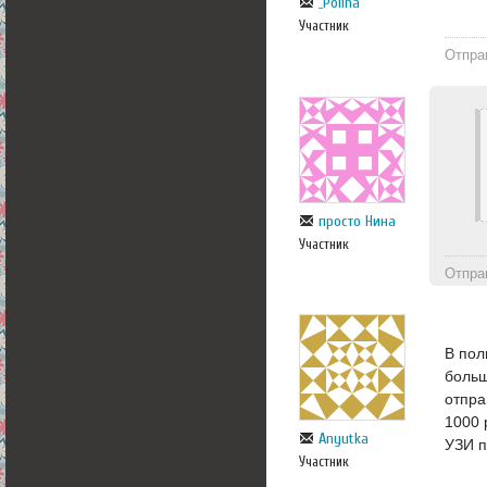
_Polina
Участник
Отпра
просто Нина
Участник
Отпра
В пол
больш
отпра
1000 
Anyutka
УЗИ п
Участник