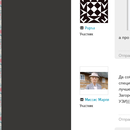
Pupsa
Участник
а про
Отпра
Да со
специ
лучше
Загор
Миссис Марпл
УЗИ))
Участник
Отпра