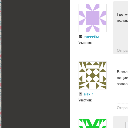
Где м
полик
sweeetka
Участник
Отпра
В пол
пацие
запас
alex-r
Участник
Отпра