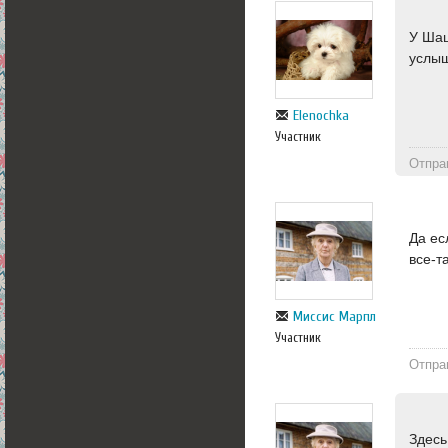
У Шаш
услыш
Elenochka
Участник
Отпра
Да ес
все-т
Миссис Марпл
Участник
Отпра
Здесь