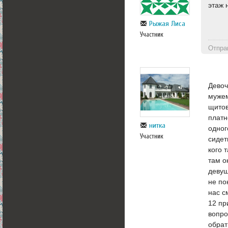
этаж 
Рыжая Лиса
Участник
Отпра
Девоч
мужем
щитов
платн
нитка
одног
Участник
сидет
кого 
там о
девуш
не по
нас с
12 пр
вопро
обрат