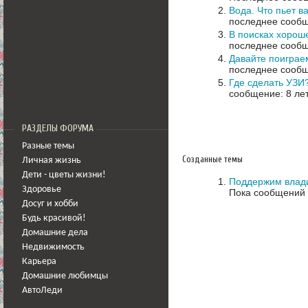
Вода. Что пьет в
последнее сообщ
В поисках хорош
последнее сообщ
Давайте поиграем
последнее сообщ
Где сделать УЗИ
сообщение: 8 ле
РАЗДЕЛЫ ФОРУМА
Разные темы
Созданные темы
Личная жизнь
Дети - цветы жизни!
Поддержим влади
Здоровье
Пока сообщений 
Досуг и хобби
Будь красивой!
Домашние дела
Недвижимость
Карьера
Домашние любимцы
АвтоЛеди