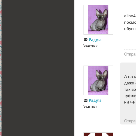
alino
посмо
обувн
Радуга
Участник
Отпра
А на 
даже 
так в
туфли
Радуга
ни че
Участник
Отпра