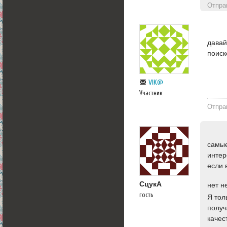
Отпра
давай
поиск
VIK@
Участник
Отпра
cамые
интер
если 
CцукА
нет н
гость
Я тол
полу
качес