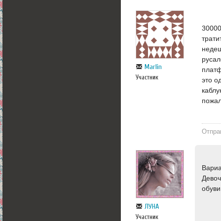
30000
трати
недеш
русал
Marlin
платф
Участник
это о
каблу
пожал
Отпра
Вариа
Девоч
обуви
ЛУНА
Участник