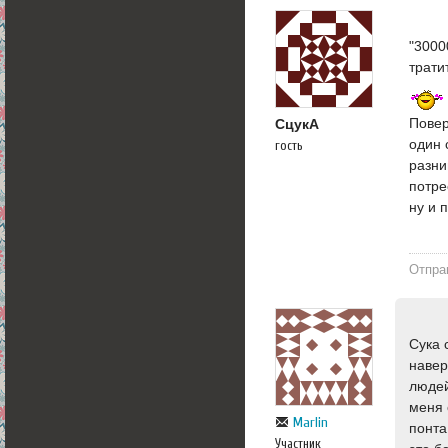
"3000
тратит
Повер
СцукА
один 
гость
разни
потре
ну и 
Отпра
Сука 
навер
людей
меня 
Marlin
понта
Участник