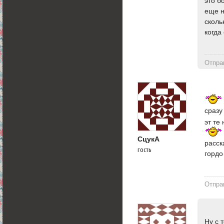
это б
еще н
сколь
когда
Отпра
cразу
эт те
CцукА
расск
гость
гордо
Отпра
Ну с 