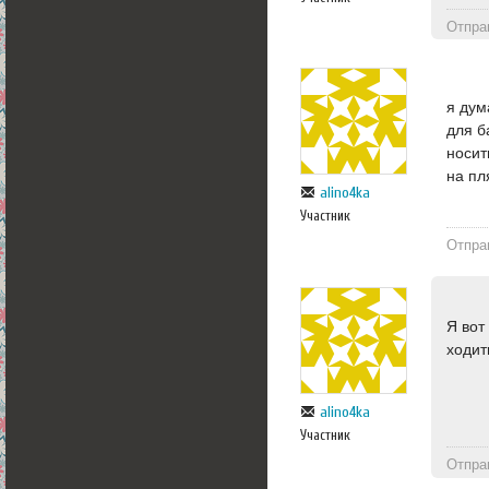
Отпра
я дум
для б
носит
на пл
alino4ka
Участник
Отпра
Я вот
ходит
alino4ka
Участник
Отпра