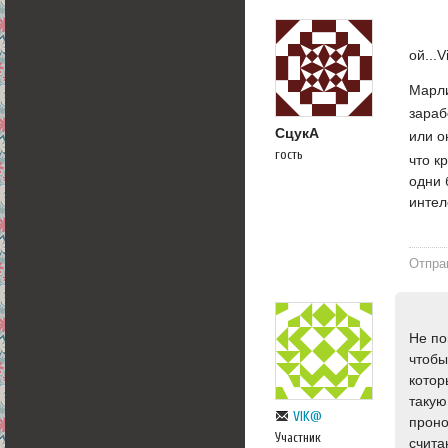
ой...
Марли
зара
СцукА
или 
гость
что к
одни 
инте
Отпра
Не по
чтобы
котор
такую
VIK@
проно
Участник
счита