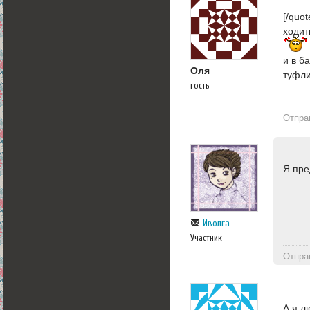
[/quo
ходит
и в б
Оля
туфли
гость
Отпра
Я пре
Иволга
Участник
Отпра
А я л