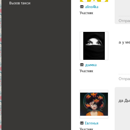
Вызов такси
alino4ka
Участник
Отпра
а у м
дымка
Участник
Отпра
да Ды
Евгенья
Участник