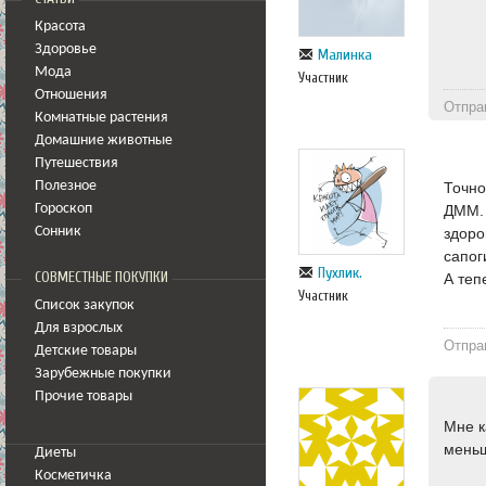
Красота
Здоровье
Малинка
Мода
Участник
Отношения
Отпра
Комнатные растения
Домашние животные
Путешествия
Точно
Полезное
ДММ. 
Гороскоп
здоро
Сонник
сапог
Пухлик.
СОВМЕСТНЫЕ ПОКУПКИ
А теп
Участник
Список закупок
Для взрослых
Отпра
Детские товары
Зарубежные покупки
Прочие товары
Мне к
меньш
Диеты
Косметичка