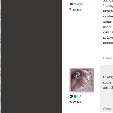
жалов
Marlin
"нахо
Участник
ничег
особе
ходит
скале
симпа
кублу
появя
Отпра
С каж
кошел
хоть 
ЛУНА
Участник
Отпра