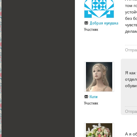
том г
устой
без б
Добрая кукушка
чувст
Участник
делам
Отпра
Я как
отдел
обуви
Нати
Участник
Отпра
А я о