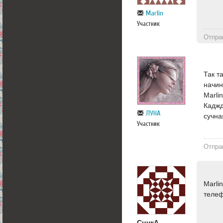
Marlin
Участник
Отпра
Так т
начин
Marli
Каджд
ЛУНА
сучна
Участник
Отпра
Marli
телеф
CцукА