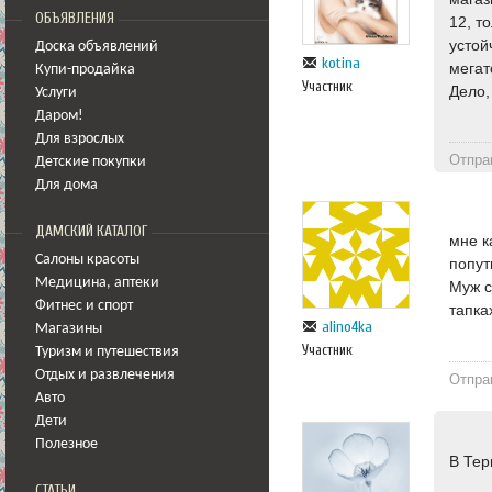
ОБЪЯВЛЕНИЯ
12, т
устой
Доска объявлений
kotina
мегат
Купи-продайка
Участник
Дело,
Услуги
Даром!
Для взрослых
Отпра
Детские покупки
Для дома
ДАМСКИЙ КАТАЛОГ
мне к
Салоны красоты
попут
Медицина
,
аптеки
Муж с
Фитнес и спорт
тапках
alino4ka
Магазины
Участник
Туризм и путешествия
Отдых и развлечения
Отпра
Авто
Дети
Полезное
В Тер
СТАТЬИ