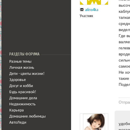
высоч
alino4ka
каблу
Участник
тапка
средн
видел
Где в
валяе
гелев
вроде
РАЗДЕЛЫ ФОРУМА
сильн
Разные темы
самое
Личная жизнь
Не хо
Дети - цветы жизни!
такие
Здоровье
Подел
Досуг и хобби
Будь красивой!
Домашние дела
Отпра
Недвижимость
Карьера
Домашние любимцы
АвтоЛеди
удобн
магаз