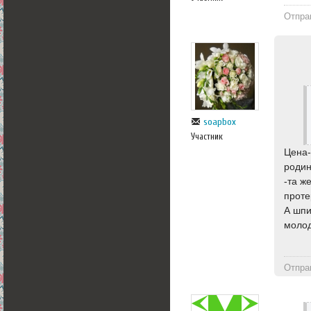
Отпра
soapbox
Участник
Цена-
родин
-та ж
проте
А шпи
молод
Отпра