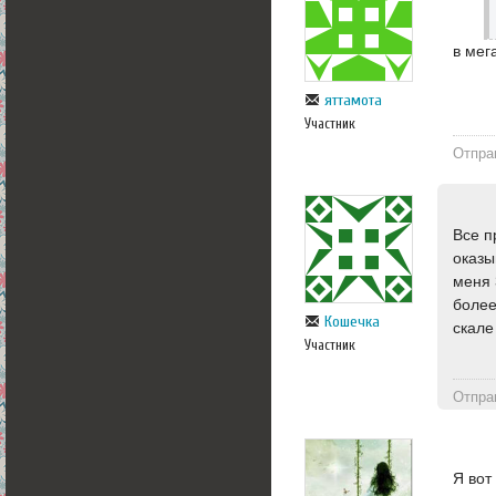
в мег
яттамота
Участник
Отпра
Все п
оказы
меня 
более
Кошечка
скале
Участник
Отпра
Я вот