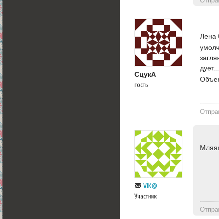
Отпра
Лена 
умолч
загля
дует..
СцукА
Объек
гость
Отпра
Мляяя
VIK@
Участник
Отпра