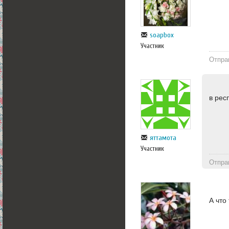
soapbox
Участник
Отпра
в рес
яттамота
Участник
Отпра
А что