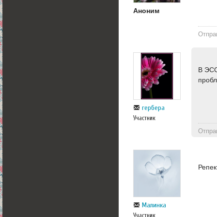
Аноним
Отпра
В ЭСС
пробл
гербера
Участник
Отпра
Репек
Малинка
Участник