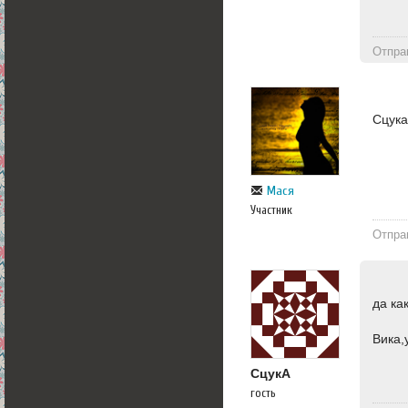
Отпра
Сцука
Мася
Участник
Отпра
да ка
Вика,
СцукА
гость