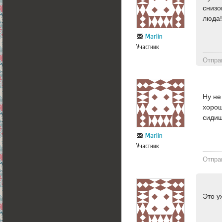
снизо
люда
Marlin
Участник
Отпра
Ну не
хорош
сидиш
Marlin
Участник
Отпра
Это у