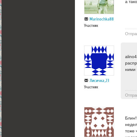
а так
Marinochka88
Участник
Отпра
alino
распр
ними 
Лисичка_23
Участник
Отпра
Блин!
недел
тоже 