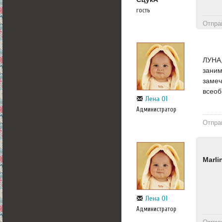
гость
Отпра
ЛУНА,
заним
замеч
всеоб
Лена 01
Администратор
Отпра
Marli
Лена 01
Администратор