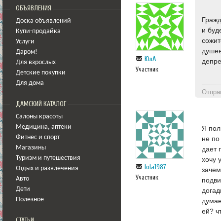
ОБЪЯВЛЕНИЯ
Гражд
Доска объявлений
и буд
Купи-продайка
сожит
Услуги
душев
Даром!
ЮлА
депре
Для взрослых
Участник
Детские покупки
Для дома
Отпра
ДАМСКИЙ КАТАЛОГ
Салоны красоты
Медицина
,
аптеки
Я пол
Фитнес и спорт
не по
Магазины
дает 
Туризм и путешествия
хочу 
lola1987
Отдых и развлечения
зачем
Участник
Авто
подви
Дети
догад
Полезное
думае
ей? ч
СТАТЬИ