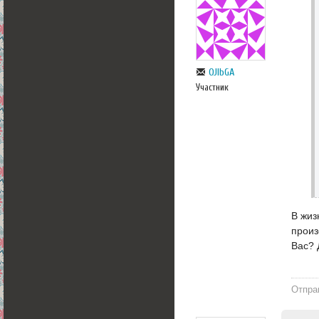
OJlbGA
Участник
В жиз
произ
Вас? 
Отпра