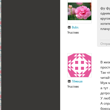
фу фу
одним
круго
хотит
Bubs
плачу
Участник
Отпра
В жиз
прост
Так ч
читай
Тёмная
Муж м
Участник
а тут
дотро
У люб
А спр
боюсь.