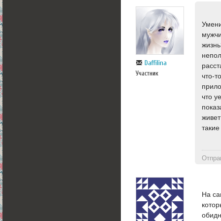
Умени
мужчи
жизнь
непол
Daffilina
расст
Участник
что-т
прило
что у
показ
живет
такие 
Отпра
На са
котор
обидн