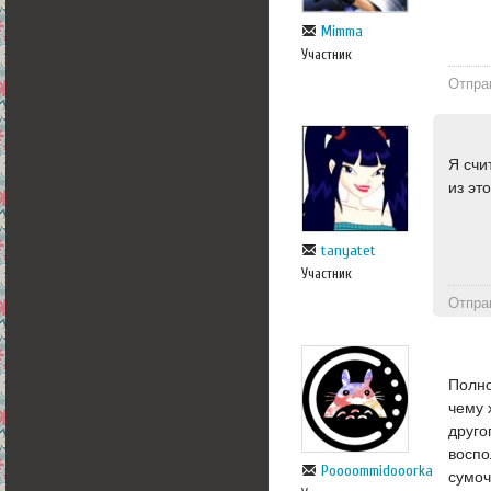
Mimma
Участник
Отпра
Я счи
из эт
tanyatet
Участник
Отпра
Полно
чему 
друго
воспо
Poooommidooorka
сумоч