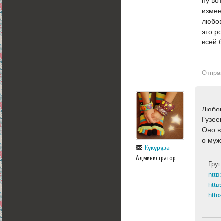
ну во
измен
любов
это р
всей 
Отпра
Любов
Гузее
Оно в
о муж
Кукуруза
Администратор
Гру
http
http