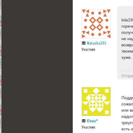
lola1
гореч
получ
не на
Natasha333
возвр
Участник
твоем
хуже.
Отпра
Подде
сожал
или в
надол
Юлия*
треуг
Участник
есть 