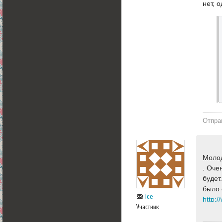
нет, 
Отпра
Молод
. Оче
будет
было
ice
http:
Участник