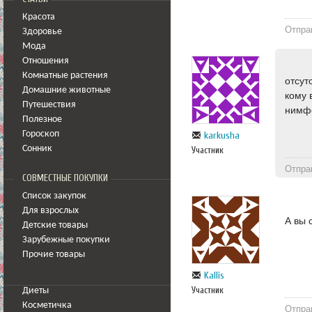
Красота
Отпра
Здоровье
Мода
Отношения
Комнатные растения
отсут
Домашние животные
кому 
Путешествия
нимф
Полезное
Гороскоп
karkusha
Сонник
Участник
Отпра
СОВМЕСТНЫЕ ПОКУПКИ
Список закупок
Для взрослых
А вы 
Детские товары
Зарубежные покупки
Прочие товары
Kallis
Участник
Диеты
Косметичка
Отпра