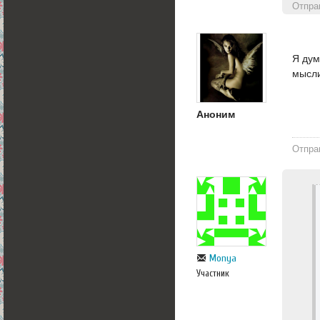
Отпра
Я дум
мысли
Аноним
Отпра
Monya
Участник