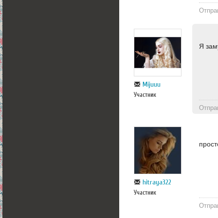
Отпра
Я зам
Mijuuu
Участник
Отпра
прост
hitraya322
Участник
Отпра