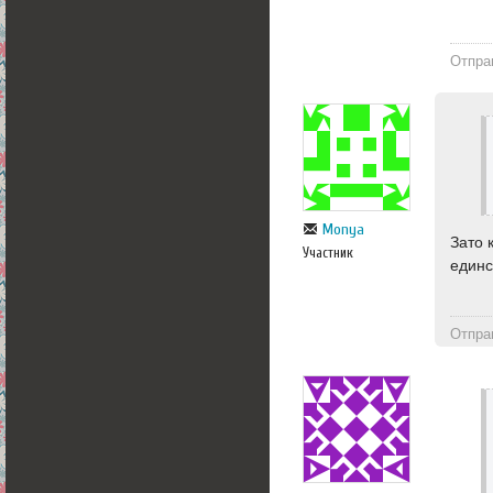
Отпра
Monya
Зато 
Участник
единс
Отпра