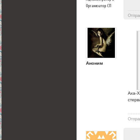
Организатор СП
Отпра
Аноним
Аха-Х
стерв
Отпра