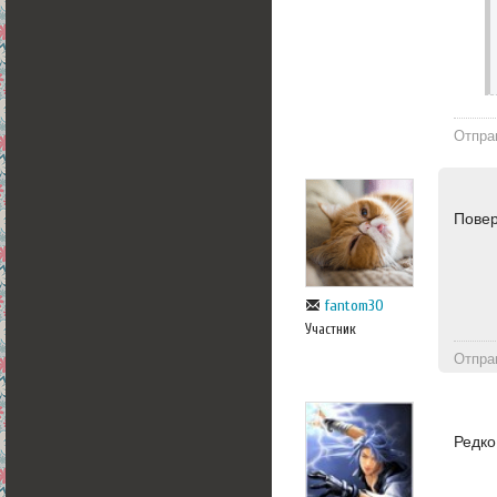
Отпра
Повер
fantom30
Участник
Отпра
Редко