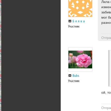
Лила 
измен
забив
мог б
Б е л к а
разно
Участник
Отпра
Bubs
Участник
ой, то
Отпра