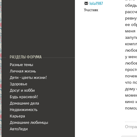
lola1987
обиды
Участник
рассч
ревну
ее об
меня 
запут
компл
любов
у мен
РАЗДЕЛЫ ФОРУМА
любов
Разные темы
прост
Личная жизнь
почем
Дети - цветы жизни!
что п
Здоровье
дому 
Досуг и хобби
момен
Будь красивой!
кино 
Домашние дела
помощ
Недвижимость
Карьера
Домашние любимцы
Отпра
АвтоЛеди