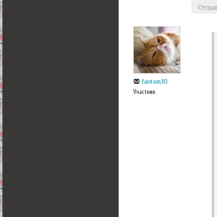
Отпра
fantom30
Участник