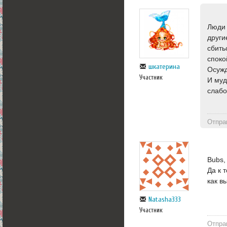
Люди 
други
сбить
споко
шкатерина
Осужд
Участник
И муд
слабо
Отпра
Bubs,
Да к 
как в
Natasha333
Участник
Отпра