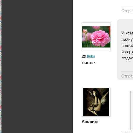
Отпра
И кст
пахну
вещей
изо р
Bubs
подал
Участник
Отпра
Аноним