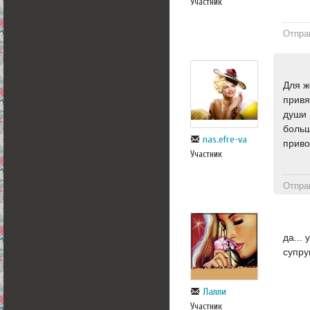
Участник
Отпра
Для ж
привя
души 
больш
nas.efre-va
приво
Участник
Отпра
да...
супруг
Лалли
Участник