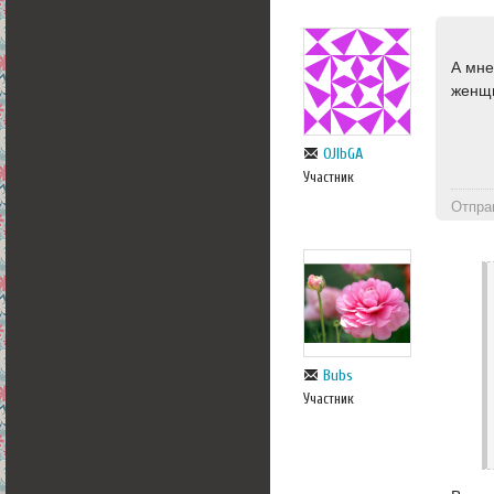
А мне
женщи
OJlbGA
Участник
Отпра
Bubs
Участник