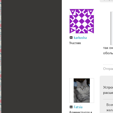
karkusha
Участник
так о
обол
Отпра
Устро
расш
Все
Fatsia
жел
Администратор и