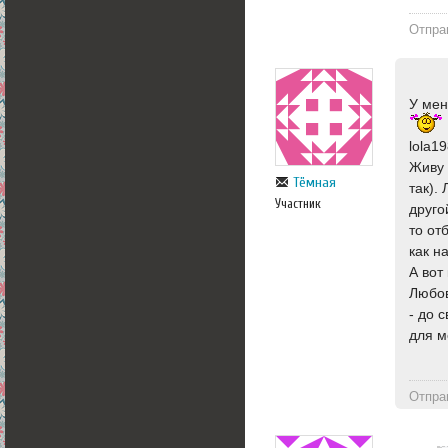
Отпра
У мен
lola1
Живу 
Тёмная
так).
Участник
друго
то от
как н
А вот
Любов
- до 
для м
Отпра