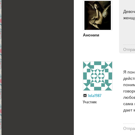
Девоч
женщи
Аноним
Отпра
Я пон
дейст
поним
говор
lola1987
любов
Участник
сама 
дает 
Отпра