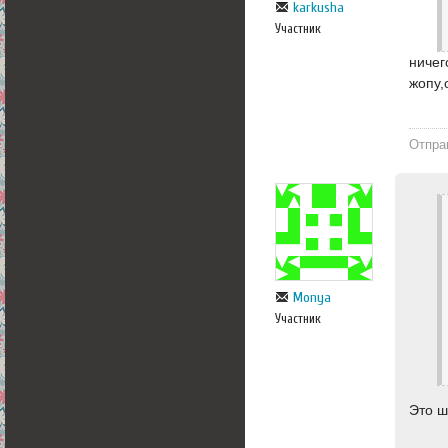
karkusha
Участник
ничег
жопу
Отпра
Monya
Участник
Это ш