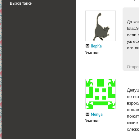
Вызов такси
Да ка
lola1
если 
уж ес
НорКа
его л
Участник
Отпра
Девуш
не вс
взрос
попав
Monya
пожит
Участник
какие
слежк