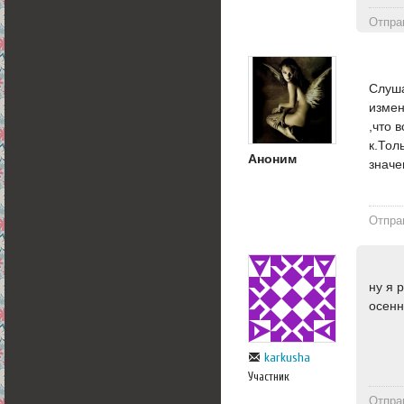
Отпра
Слуша
измен
,что 
к.Тол
Аноним
значе
Отпра
ну я 
осенн
karkusha
Участник
Отпра