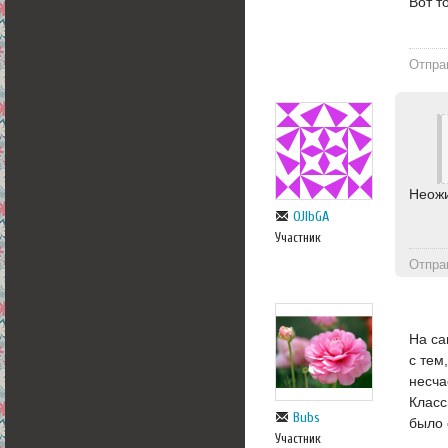
Вот т
Отпра
Неожи
OJlbGA
Участник
Отпра
На са
с тем
несча
Класс
Bubs
было 
Участник