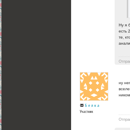
Ну я 
есть 
те, к
анали
Отпра
ну не
вселе
ником
Б е л к а
Участник
Отпра