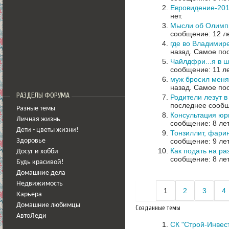
Евровидение-20
нет.
Мысли об Олимп
сообщение: 12 л
где во Владимир
назад.
Самое пос
Чайлдфри...я в 
сообщение: 11 л
муж бросил меня 
назад.
Самое пос
РАЗДЕЛЫ ФОРУМА
Родители лезут в
последнее сообщ
Разные темы
Консультация юр
Личная жизнь
сообщение: 8 ле
Дети - цветы жизни!
Тонзиллит, фари
сообщение: 9 ле
Здоровье
Как подать на ра
Досуг и хобби
сообщение: 8 ле
Будь красивой!
Домашние дела
Недвижимость
1
2
3
4
Карьера
Домашние любимцы
Созданные темы
АвтоЛеди
СК "Строй-Инвес