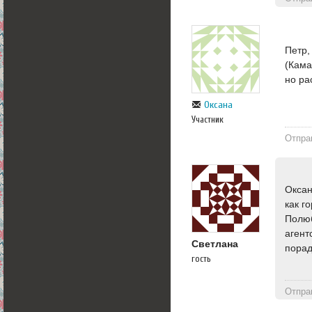
Петр,
(Кама
но ра
Оксана
Участник
Отпра
Оксан
как г
Полюб
агент
Светлана
порад
гость
Отпра