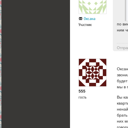
Оксана
по ви
Участник
ним ч
Отпра
Окса
звони
будет
мы в 
555
Вы ка
гость
кварт
ненай
брать
них м
говор