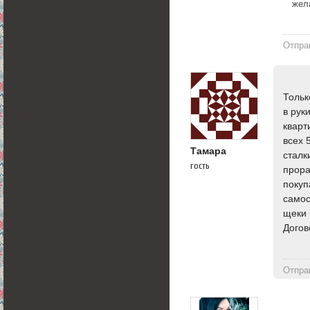
жел
Отпра
Тольк
в рук
кварт
всех 
Тамара
сталк
гость
прора
покуп
самос
щеки 
Догов
Отпра