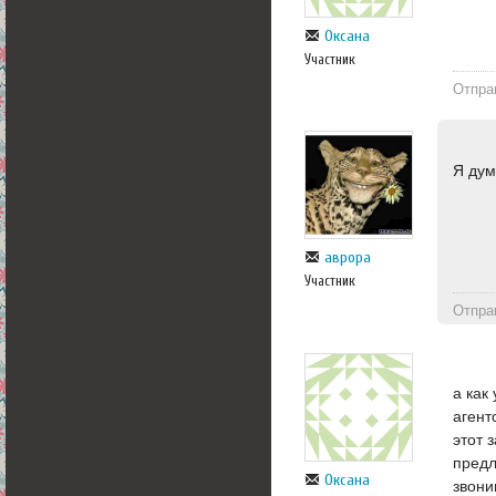
Оксана
Участник
Отпра
Я дум
аврора
Участник
Отпра
а как
агент
этот 
предл
Оксана
звони