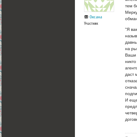
тем б
Мерку
Оксана
обма
Участник
"Я ва
назыв
давны
на ры
Ваши 
никто
агент
даст 
отказ
снача
подпи
И еще
предл
четве
догов