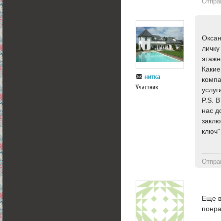
Отпра
Оксан
личку
этажн
Какие
нитка
компа
Участник
услуг
P.S. 
нас д
заклю
ключ"
Отпра
Еще в
понра