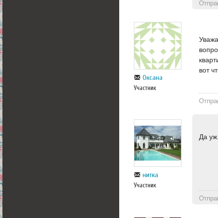
Отпра
Уважа
вопро
кварт
вот ч
Оксана
Участник
Отпра
Да уж
нитка
Участник
Отпра