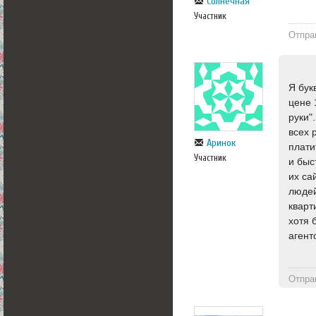
Солнечная
Участник
Отпра
Я бук
цене 
руки"
всех 
Аринок
плати
Участник
и быс
их са
людей
кварт
хотя 
агент
Отпра