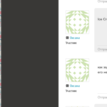
Отпра
Ice C
Оксана
Участник
Отпра
как з
его н
Оксана
Участник
Отпра