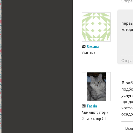
Отпра
первы
котор
Оксана
Участник
Отпра
Я раб
подбо
услуг
прода
Fatsia
хотел
Администратор и
осадо
Организатор СП
Все