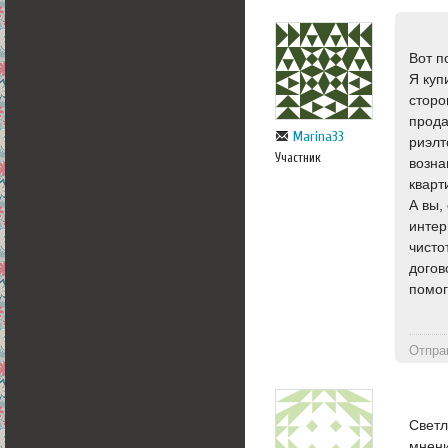
Вот п
Я куп
сторо
прода
Marina33
риэлт
Участник
возна
кварт
А вы,
интер
чисто
догов
помог
Отпра
Светл
мнени