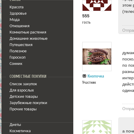
этом 
Красота
(теле
Здоровье
555
Мода
гость
Отношения
Отпра
Комнатные растения
Домашние животные
Путешествия
Полезное
думаю
Гороскоп
поско
Сонник
по по
разны
Кнопочка
СОВМЕСТНЫЕ ПОКУПКИ
интер
Участник
дейст
Список закупок
одина
Для взрослых
Детские товары
Зарубежные покупки
Отпра
Прочие товары
Диеты
а поч
Косметичка