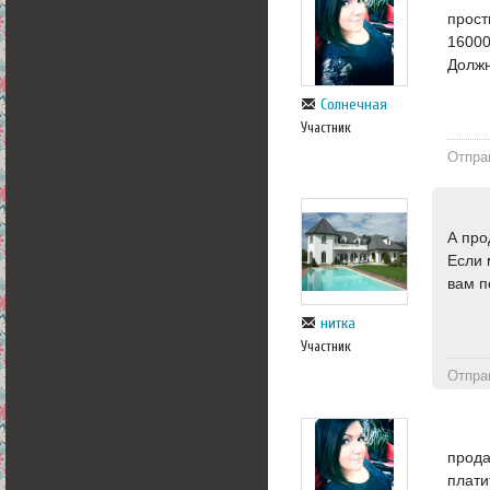
прост
16000
Должн
Солнечная
Участник
Отпра
А про
Если 
вам п
нитка
Участник
Отпра
прода
плати