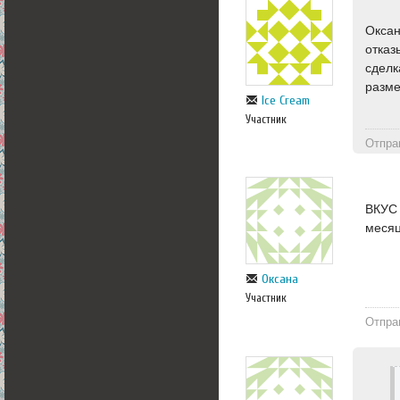
Оксан
отказ
сделк
разме
Ice Cream
Участник
Отпра
ВКУС 
месяц
Оксана
Участник
Отпра