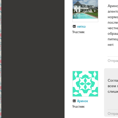
Арино
агент
норма
после
нитка
честн
Участник
обращ
пипец
нет.
Отпра
Согла
всем 
слишк
Аринок
Участник
Отпра