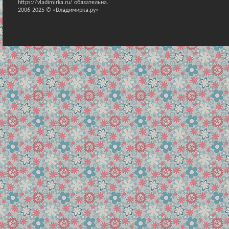
https://vladimirka.ru/ обязательна.
2006-2025 © «Владимирка.ру»