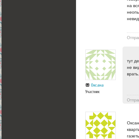
на вс
неопы
невид
Отпра
тут д
не ви
врать
Оксана
Участник
Отпра
Оксан
кварт
газет