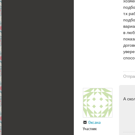
хозяе
подбо
т.к р
подбо
вариа
в люб
показ
догов
увере
спосо
Отпра
А ско
Оксана
Участник