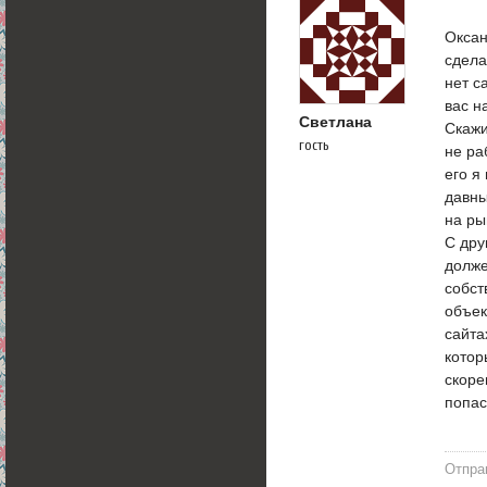
Оксан
сдела
нет с
вас н
Светлана
Скажи
гость
не ра
его я
давны
на ры
С дру
долже
собст
объек
сайта
котор
скоре
попас
Отпра