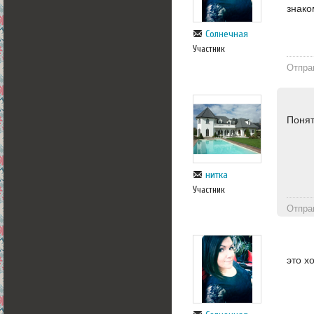
знако
Солнечная
Участник
Отпра
Понят
нитка
Участник
Отпра
это х