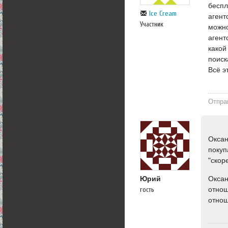
беспл
Ice Cream
агент
Участник
можно
агент
какой
поиск
Всё э
Отпра
Оксан
покуп
"скор
Оксан
Юрий
отнош
гость
отнош