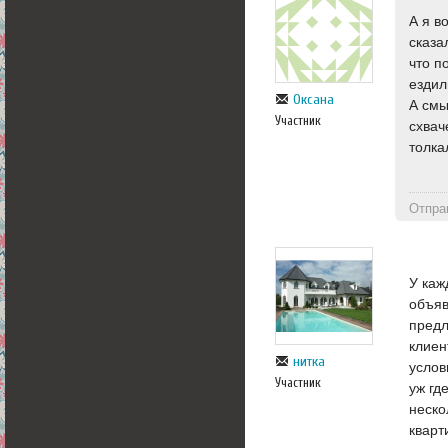
А я в
сказа
что п
ездил
Оксана
А смы
Участник
схвач
толка
Отпра
У каж
объяв
предл
клиен
нитка
услов
Участник
уж гд
неско
кварт