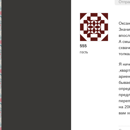
Отпра
Окса
Значи
впосл
А смы
555
схвач
гость
толка
Я нич
,квар
ариен
бывае
опред
предл
переп
на 20
вам х