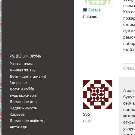
всем 
Оксана
Кто с
Участник
пожар
стоим
сумма
рамок
набир
этой 
РАЗДЕЛЫ ФОРУМА
Разные темы
Отпра
Личная жизнь
Дети - цветы жизни!
Здоровье
Досуг и хобби
А зач
Будь красивой!
будут
Домашние дела
сейча
Недвижимость
попро
555
Карьера
катор
гость
Домашние любимцы
откры
АвтоЛеди
услуг
инете