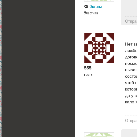
Оксана
Участник
Отпра
Нет з
лижбы
догов
посмо
555
ньюан
гость
состо
чтоб 
котор
да у 
кило 
Отпра