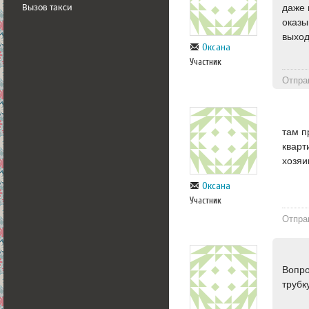
даже 
Вызов такси
оказы
выход
Оксана
Участник
Отпра
там п
кварт
хозя
Оксана
Участник
Отпра
Вопро
трубк