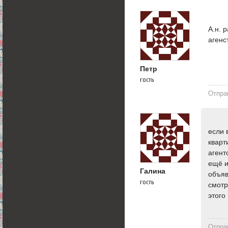
А.н. 
агенс
Петр
гость
Отпра
если 
кварт
агент
ещё и
Галина
объяв
гость
смотр
этого
Отпра