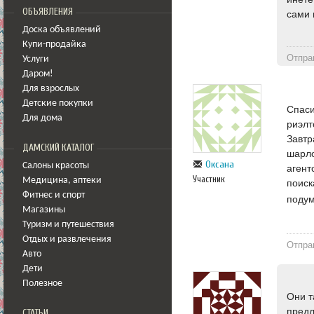
ОБЪЯВЛЕНИЯ
сами 
Доска объявлений
Купи-продайка
Отпра
Услуги
Даром!
Для взрослых
Детские покупки
Спаси
Для дома
риэлт
Завтр
ДАМСКИЙ КАТАЛОГ
шарло
Оксана
Салоны красоты
агент
Участник
Медицина
,
аптеки
поиск
Фитнес и спорт
подум
Магазины
Туризм и путешествия
Отдых и развлечения
Отпра
Авто
Дети
Полезное
Они т
предл
СТАТЬИ