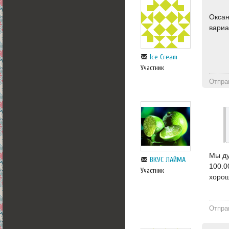
Оксан
вариа
Ice Cream
Участник
Отпра
Мы ду
ВКУС ЛАЙМА
100.0
Участник
хорош
Отпра