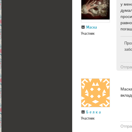
у мен
думал
проси
равно
Маска
погаш
Участник
Про
заб
Отпра
Маска
вклад
Б е л к а
Участник
Отпра