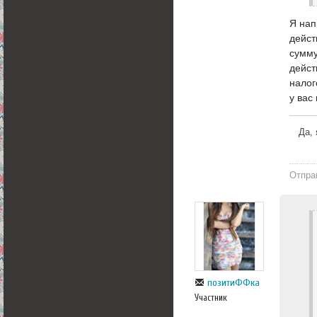
Я нап
дейст
сумму
дейст
налог
у вас
Да, 
Отпра
позитиФФка
Участник