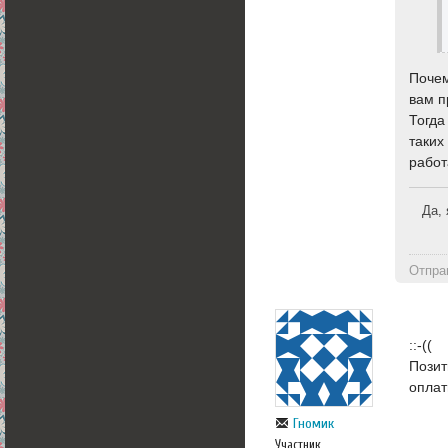
Почем
вам п
Тогда
таких
работ
Да, 
Отпра
::-((
Позит
оплат
Гномик
Участник