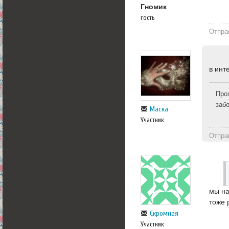
Гномик
гость
Отпра
в инт
Про
заб
Маска
Участник
Отпра
мы на
тоже 
Скромная
Участник