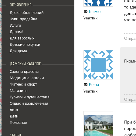
ставк
ОБЪЯВЛЕНИЯ
то зд
Гномик
Доска объявлений
деньг
Участник
Купи-продайка
что п
Услуги
Даром!
Отпра
Для взрослых
Детские покупки
Для дома
Гноми
ДАМСКИЙ КАТАЛОГ
Салоны красоты
Медицина
,
аптеки
Елена
Фитнес и спорт
Магазины
Участник
Туризм и путешествия
Отпра
Отдых и развлечения
Авто
Дети
При б
Полезное
порек
любое
СТАТЬИ