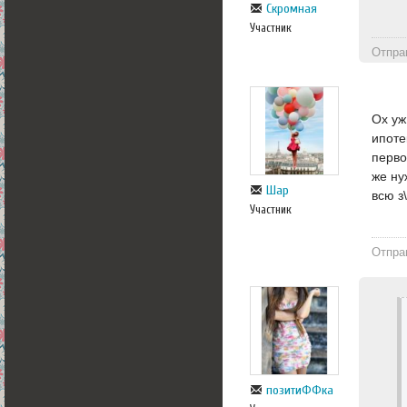
Скромная
Участник
Отпра
Ох уж
ипоте
перво
же ну
Шар
всю з
Участник
Отпра
позитиФФка