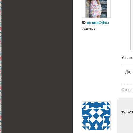
позитиФФка
Участник
У вас
Да, 
Отпра
ту, к