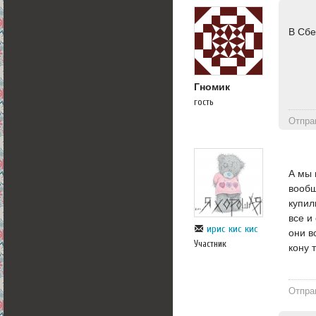
В Сбе
Гномик
гость
Отпра
А мы 
вообщ
купил
все и
ирис кис кис
они в
Участник
кону 
Отпра