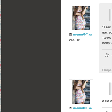
Я так
вас е
позитиФФка
такие
Участник
покры
Да, 
Отпра
а на 
позитиФФка