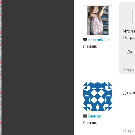
Что т
Не ра
позитиФФка
Участник
Да, 
Отпра
да уж
Гномик
Участник
Отпра