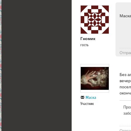
Маска
Гномик
гость
Отпра
Без а
вечер
посел
оконч
Маска
Участник
Про
заб
Отпра