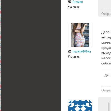
Гномик
Участник
Отпра
Дело 
выгод
милли
прода
позитиФФка
выход
Участник
налог
собст
Да, 
Отпра