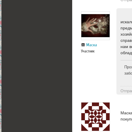
искал
предм
хозяй
справ
Маска
нам в
Участник
облад
Про
заб
Отпра
Маска
покуп