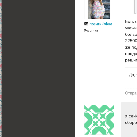
Есть 
позитиФФка
укажи
Участник
больш
22500
же по
прода
решит
Да, 
Отпра
я сей
сбере