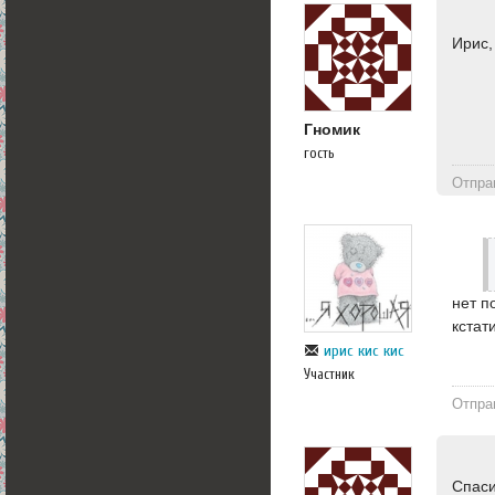
Ирис,
Гномик
гость
Отпра
нет п
кстат
ирис кис кис
Участник
Отпра
Спаси