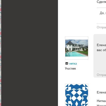
Сделк
Да, 
Отпра
Елена
вас о
нитка
Участник
Отпра
Елена
Нитка
Насче