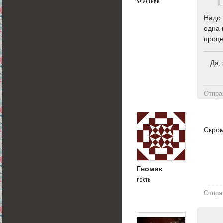
Участник
Надо 
одна 
проце
Да, 
Отпра
Скром
Гномик
гость
Отпра