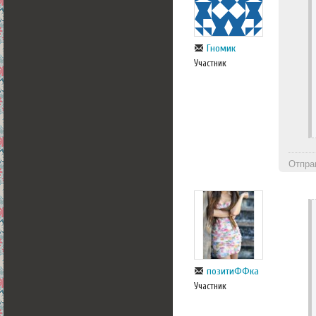
Гномик
Участник
Отпра
позитиФФка
Участник