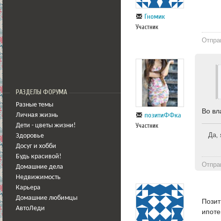
Гномик
Участник
Отпра
РАЗДЕЛЫ ФОРУМА
Разные темы
Во вл
позитиФФка
Личная жизнь
Участник
Дети - цветы жизни!
Да, 
Здоровье
Досуг и хобби
Будь красивой!
Отпра
Домашние дела
Недвижимость
Карьера
Домашние любимцы
Позит
АвтоЛеди
ипоте