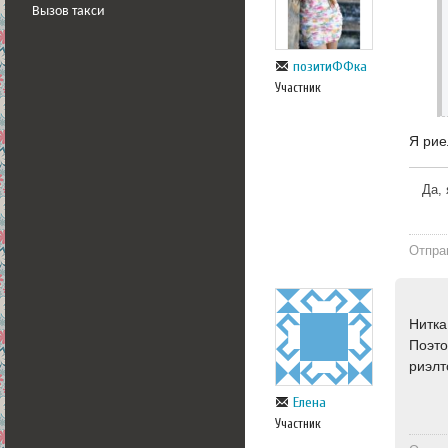
Вызов такси
позитиФФка
Участник
Я рие
Да, 
Отпра
Нитка
Поэто
риэлт
Елена
Участник