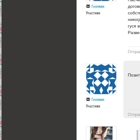
догов
Гномик
собст
Участник
никог
гуся 
Разве
Отпра
Позит
Гномик
Участник
Отпра