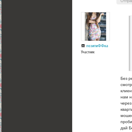
Отпра
позитиФФка
Участник
Без р
смотр
клиен
нам н
через
кварт
мошен
проби
дай Б