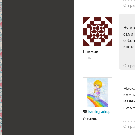
Отпра
Ну мо
сами 
собст
ипоте
Гномик
гость
Отпра
Маска
иметь
мален
почем
katrin_raduga
Участник
Отпра