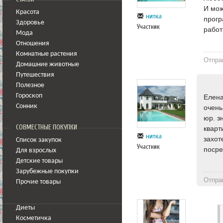
И мож
Красота
нитка
прогр
Здоровье
Участник
работ
Мода
Отношения
Комнатные растения
Отпра
Домашние животные
Путешествия
Полезное
Гороскоп
Елена
Сонник
очень
юр. з
СОВМЕСТНЫЕ ПОКУПКИ
кварт
нитка
захот
Список закупок
Участник
посре
Для взрослых
Детские товары
Зарубежные покупки
Отпра
Прочие товары
Диеты
Косметичка