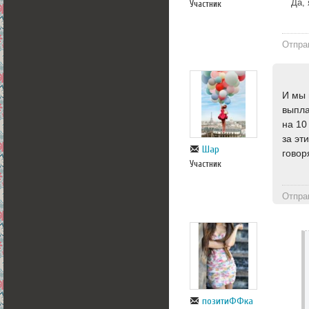
Да, 
Участник
Отпра
И мы 
выпла
на 10
за эт
Шар
говор
Участник
Отпра
позитиФФка