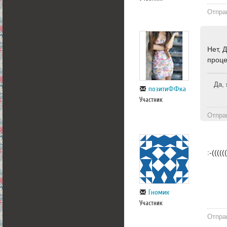
Отпра
Нет, 
проце
Да, 
позитиФФка
Участник
Отпра
:-(((((
Гномик
Участник
Отпра