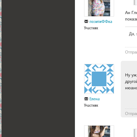
Ан Гл
показ
позитиФФка
Участник
Да, 
Отпра
Ну уж
друго
нюанс
Елена
Участник
Отпра