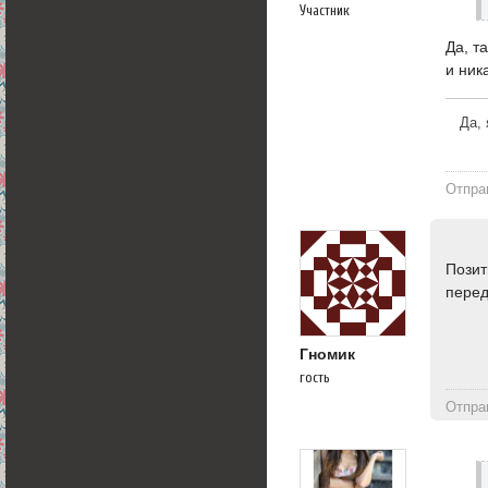
Участник
Да, т
и ник
Да, 
Отпра
Позит
перед
Гномик
гость
Отпра