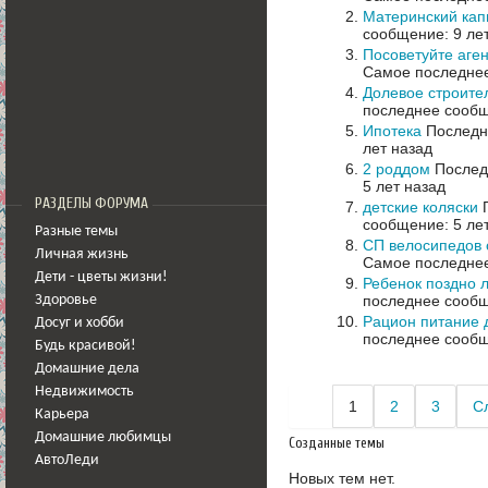
Материнский кап
сообщение: 9 ле
Посоветуйте аге
Самое последнее
Долевое строите
последнее сообщ
Ипотека
Последне
лет назад
2 роддом
Последн
5 лет назад
РАЗДЕЛЫ ФОРУМА
детские коляски
П
сообщение: 5 ле
Разные темы
СП велосипедов от
Личная жизнь
Самое последнее
Дети - цветы жизни!
Ребенок поздно л
последнее сообщ
Здоровье
Рацион питание 
Досуг и хобби
последнее сообщ
Будь красивой!
Домашние дела
Недвижимость
1
2
3
С
Карьера
Домашние любимцы
Созданные темы
АвтоЛеди
Новых тем нет.