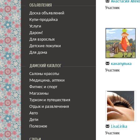
Анастасия Але
ОБЪЯВЛЕНИЯ
Участник
Доска объявлений
Купи-продайка
Услуги
Даром!
Для взрослых
Детские покупки
Для дома
канапулька
ДАМСКИЙ КАТАЛОГ
Участник
Салоны красоты
Медицина
,
аптеки
Фитнес и спорт
Магазины
Туризм и путешествия
Отдых и развлечения
Авто
Дети
LisaLirika
Полезное
Участник
СТАТЬИ