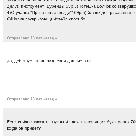
2)Муз. инструмент "Бубенцы"59р 3)Потешка Волчок со зверушк
4)Стучалка "Прыгающие гвозди"169р 5)Коврик для рисования в
6)Шарик раскрывающийся49р спасибо
Отправлено 13 лет назад
#
да, действует, пришлите свои данные в лс
Отправлено 13 лет назад
#
Если сейчас заказать звуковой плакат говорящий букваренок 70
когда он придет?