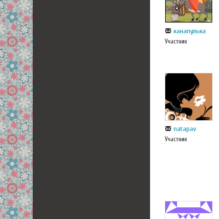
канапулька
Участник
natapav
Участник