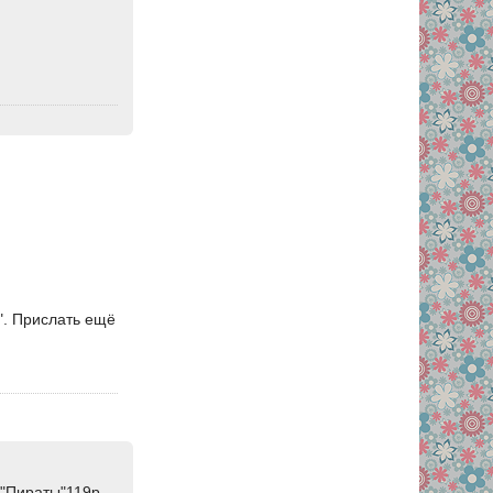
". Прислать ещё
г "Пираты"119р