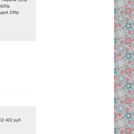
ой20р
одой 199р
02 402 руб