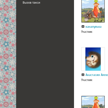
Вызов такси
канапулька
Участник
Анастасия Але
Участник