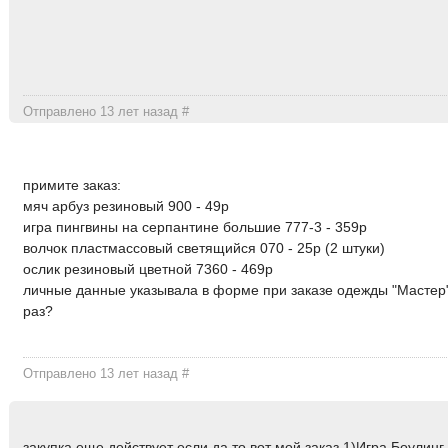
Отправлено 13 лет назад
#
примите заказ:
мяч арбуз резиновый 900 - 49р
игра пингвины на серпантине большие 777-3 - 359р
волчок пластмассовый светящийся 070 - 25р (2 штуки)
ослик резиновый цветной 7360 - 469р
личные данные указывала в форме при заказе одежды "Мастер
раз?
Отправлено 13 лет назад
#
закупка еще действует если да то вот мой заказ 1)Игра Боулин