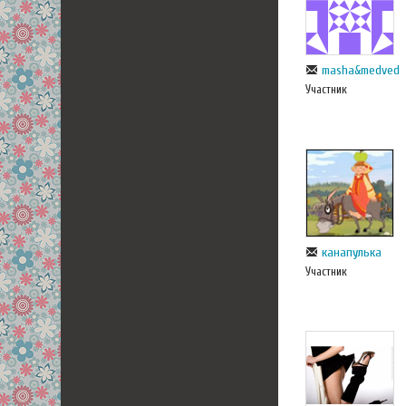
masha&medved
Участник
канапулька
Участник