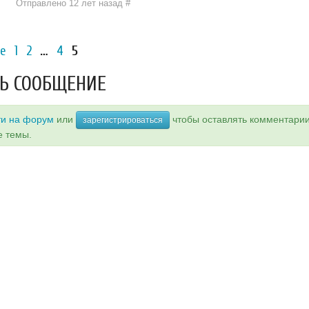
Отправлено 12 лет назад
#
е
1
2
…
4
5
Ь СООБЩЕНИЕ
ти на форум
или
чтобы оставлять комментари
зарегистрироваться
е темы.