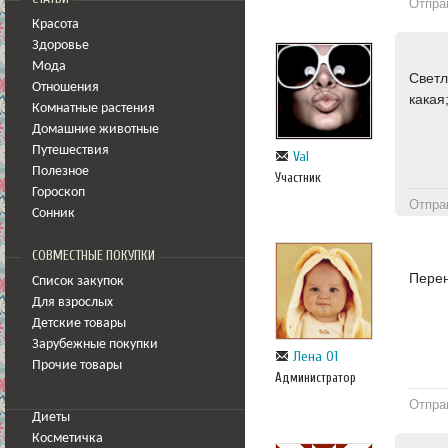
Отпра
Красота
Здоровье
Мода
Светл
Отношения
какая
Комнатные растения
Домашние животные
Путешествия
Val
Полезное
Участник
Гороскоп
Отпра
Сонник
СОВМЕСТНЫЕ ПОКУПКИ
Пере
Список закупок
Для взрослых
Детские товары
Зарубежные покупки
Лена 01
Прочие товары
Администратор
Отпра
Диеты
Косметичка