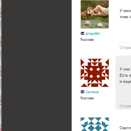
У мен
тоже 
propeller
Участник
Отпра
У них
Есть 
и еще
Светлая
Участник
Отпра
Светл