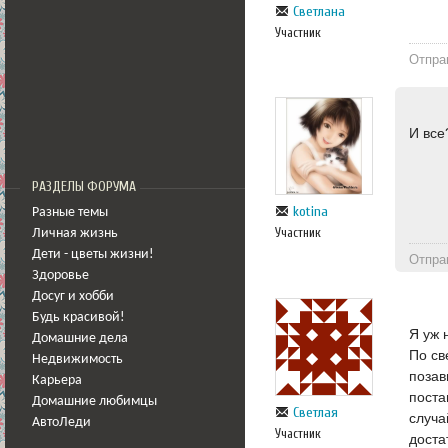
Светлана
Участник
Отпра
И все
РАЗДЕЛЫ ФОРУМА
kotina
Разные темы
Участник
Личная жизнь
Дети - цветы жизни!
Отпра
Здоровье
Досуг и хобби
Будь красивой!
Я уж 
Домашние дела
По св
Недвижимость
позав
Карьера
поста
Домашние любимцы
Светлая
случа
АвтоЛеди
Участник
доста