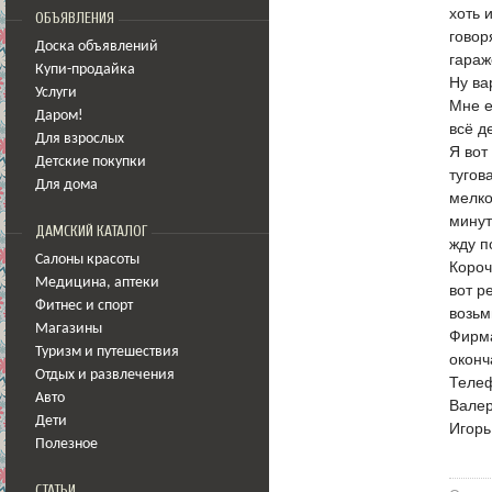
хоть 
ОБЪЯВЛЕНИЯ
говор
Доска объявлений
гараж
Купи-продайка
Ну ва
Услуги
Мне е
Даром!
всё д
Для взрослых
Я вот
Детские покупки
тугов
Для дома
мелко
минут
ДАМСКИЙ КАТАЛОГ
жду п
Салоны красоты
Короч
Медицина
,
аптеки
вот р
Фитнес и спорт
возьм
Магазины
Фирма
Туризм и путешествия
оконч
Отдых и развлечения
Теле
Авто
Валер
Дети
Игорь
Полезное
СТАТЬИ