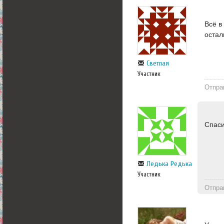
Всё в
остал
Светлая
Участник
Отпра
Спаси
Ледька Редька
Участник
Отпра