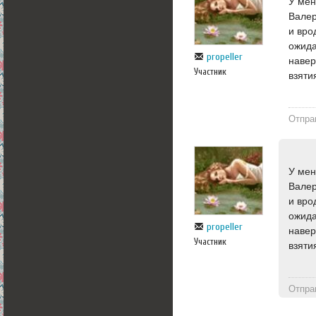
У мен
Валер
и вро
ожида
propeller
навер
Участник
взяти
Отпра
У мен
Валер
и вро
ожида
propeller
навер
Участник
взяти
Отпра