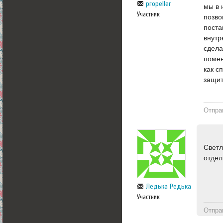
propeller
мы в 
Участник
позво
поста
внутр
сдела
помен
как с
защит
Отпра
Светл
отдел
Ледька Редька
Участник
Отпра