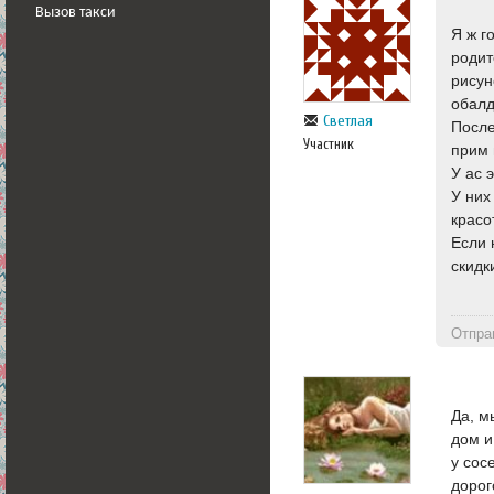
Вызов такси
Я ж г
родит
рисун
обалд
Светлая
После
Участник
прим 
У ас 
У них
красо
Если 
скидк
Отпра
Да, м
дом и
у сос
дорог