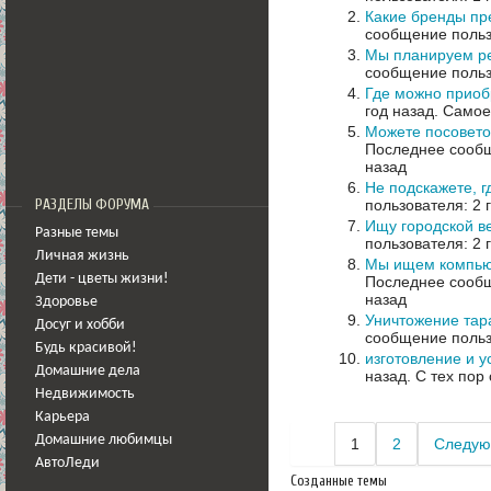
Какие бренды пр
сообщение польз
Мы планируем ре
сообщение польз
Где можно прио
год назад.
Самое
Можете посовето
Последнее сообщ
назад
Не подскажете, 
пользователя: 2 
РАЗДЕЛЫ ФОРУМА
Ищу городской ве
Разные темы
пользователя: 2 
Личная жизнь
Мы ищем компьют
Дети - цветы жизни!
Последнее сообщ
назад
Здоровье
Уничтожение тара
Досуг и хобби
сообщение польз
Будь красивой!
изготовление и у
Домашние дела
назад.
С тех пор
Недвижимость
Карьера
Домашние любимцы
1
2
Следую
АвтоЛеди
Созданные темы