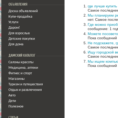
ОБЪЯВЛЕНИЯ
где лучше купит
Самое последнее
Доска объявлений
Мы планируем ре
Купи-продайка
нет.
Самое после
Услуги
Где можно прио
Даром!
сообщение: 1 год
Можете посовето
Для взрослых
Пока сообщений 
Детские покупки
Не подскажете, 
Для дома
Самое последнее
Ищу городской ве
ДАМСКИЙ КАТАЛОГ
Самое последнее
Мы ищем компьют
Салоны красоты
Пока сообщений 
Медицина
,
аптеки
Фитнес и спорт
Магазины
Туризм и путешествия
Отдых и развлечения
Авто
Дети
Полезное
СТАТЬИ