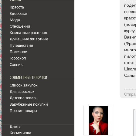
подел
Красота
всево
Здоровье
красо
Мода
(пове
Отношения
курсу
Комнатные растения
Вавил
Домашние животные
(Фран
Путешествия
много
Полезное
пилот
Гороскоп
стоят
Сонник
Школа
Санкт
СОВМЕСТНЫЕ ПОКУПКИ
Список закупок
Для взрослых
Отпра
Детские товары
Зарубежные покупки
Прочие товары
Диеты
Косметичка