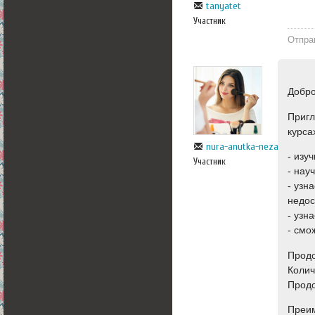
tanyatet
Участник
Отпра
Добро
Пригл
курса
nura-anutka-nezabudka
- изу
Участник
- нау
- узн
недос
- узн
- смо
Продо
Колич
Продо
Преим