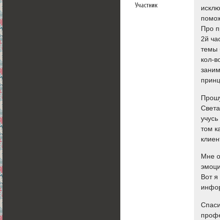
Участник
исклю
помож
Про п
2й ча
темы 
кол-в
заним
принц
Прошу
Света
учусь
том к
клиен
Мне о
эмоци
Вот я
инфор
Спаси
проф