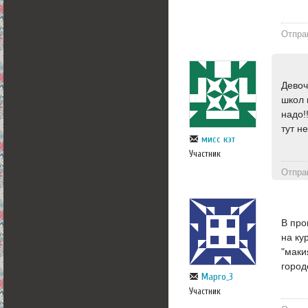
Отпра
Девоч
школ 
надо!
тут н
мисс кэт
Участник
Отпра
В про
на ку
"маки
город
Марго_3
Участник