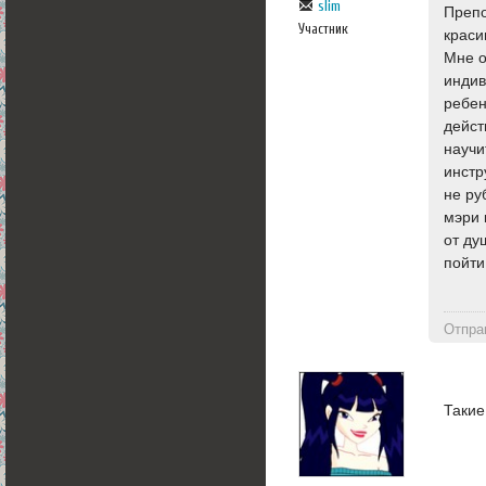
slim
Препо
Участник
краси
Мне о
индив
ребен
дейст
научи
инстр
не ру
мэри 
от ду
пойти
Отпра
Такие