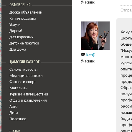
Участник
ОБЪЯВЛЕНИЯ
Отпра
Доска объявлений
Купи-продайка
Услуги
Даром!
Хочу 
Для взрослых
школы
Детские покупки
обще
Для дома
"Иску
Nat@
много
Участник
ДАМСКИЙ КАТАЛОГ
курсы
опытн
Салоны красоты
проце
Медицина
,
аптеки
предо
Фитнес и спорт
Образ
Магазины
получ
Туризм и путешествия
профе
Отдых и развлечения
расс
Авто
назы
Дети
боди 
Полезное
профе
опыт 
СТАТЬИ