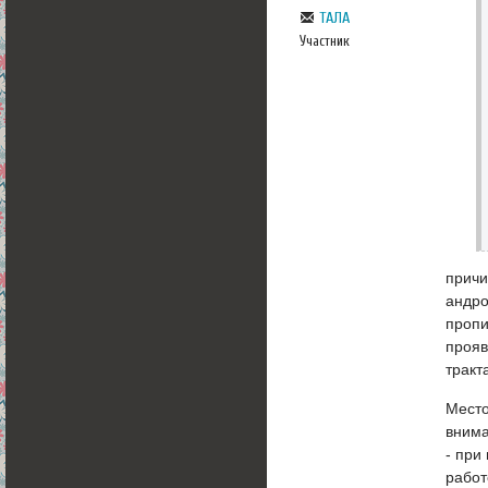
ТАЛА
Участник
причи
андро
пропи
прояв
тракт
Место
внима
- при
работ