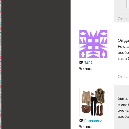
Отпра
Ой да
Рекла
особе
так в
ТАЛА
Участник
Отпра
была 
меня)
очень
вообщ
Паленовна
Участник