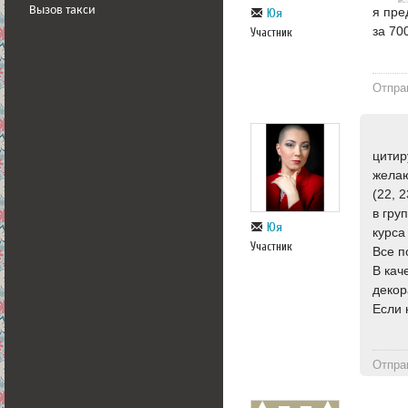
я пре
Вызов такси
Юя
за 70
Участник
Отпра
цитир
желаю
(22, 
в гру
Юя
курса
Участник
Все п
В кач
декор
Если 
Отпра