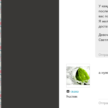
У каж
после
вас п
Я жел
доста
Девоч
Светл
Отпра
а нуж
сваха
Участник
Отпра