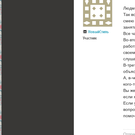
Людми
Так в
смею 
занят
НовыйСтиль
Все ч
Участник
Во-вт
работ
своем
слуша
В-тре
объяс
А, в-
кого-
Вы же
если 
Если 
вопро
помоч
Отпра