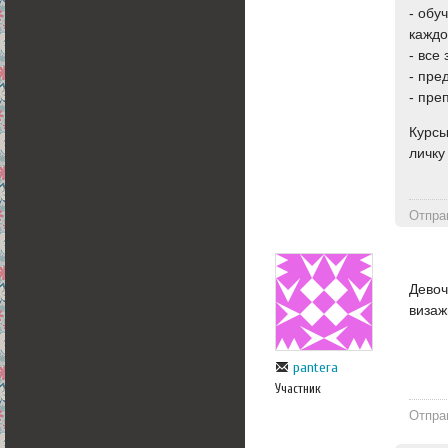
- обу
каждо
- все
- пре
- пре
Курсы
личку
Отпра
Девоч
визаж
pantera
Участник
Отпра