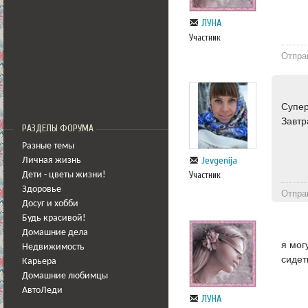
ЛУНА
Участник
Отпра
Супер
Завтр
РАЗДЕЛЫ ФОРУМА
Разные темы
Jevgenija
Личная жизнь
Участник
Дети - цветы жизни!
Здоровье
Отпра
Досуг и хобби
Будь красивой!
Домашние дела
я мог
Недвижимость
сидет
Карьера
Домашние любимцы
АвтоЛеди
ЛУНА