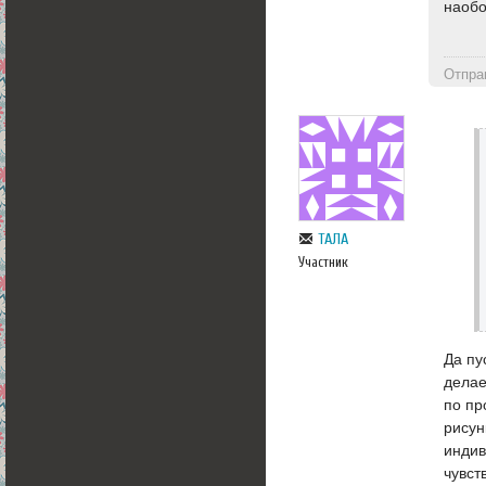
наобо
Отпра
ТАЛА
Участник
Да пу
делае
по пр
рисун
индив
чувст