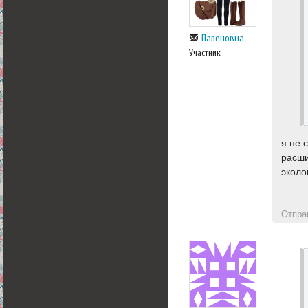
Паленовна
Участник
я не 
расши
эколо
Отпра