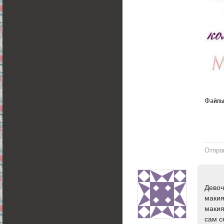
Файл
Отпра
Девоч
макия
макия
сам с