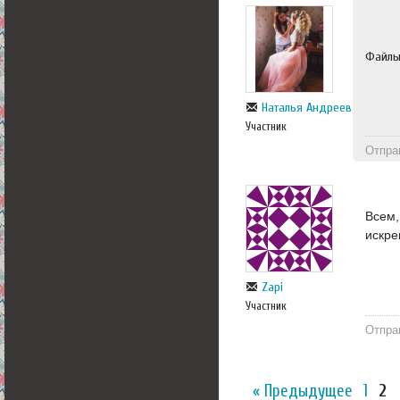
Файл
Наталья Андреева
Участник
Отпра
Всем,
искре
Zapi
Участник
Отпра
« Предыдущее
1
2