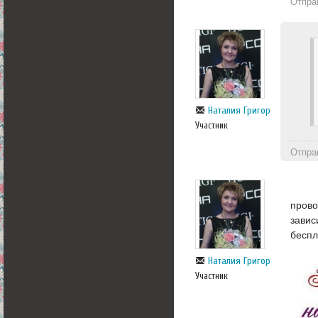
Отпра
Наталия Григор
Участник
Отпра
прово
завис
беспл
Наталия Григор
Участник