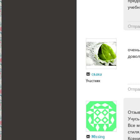
предо
учебн
Отпра
очень
довол
сваха
Участник
Отпра
Отзыв
Учусь
Все м
стиля
Missing
Ксени