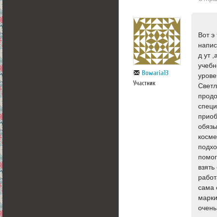
Вот э
напис
д ут 
учебн
Bowaria13
урове
Участник
Светл
продо
специ
приоб
обязы
косме
подхо
помог
взять
работ
сама 
марки
очень