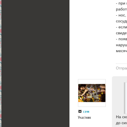
- при
работ
- нос
сосуд
- есл
свиде
- поя
наруш
месяч
Отпра
сем
На ск
Участник
до си