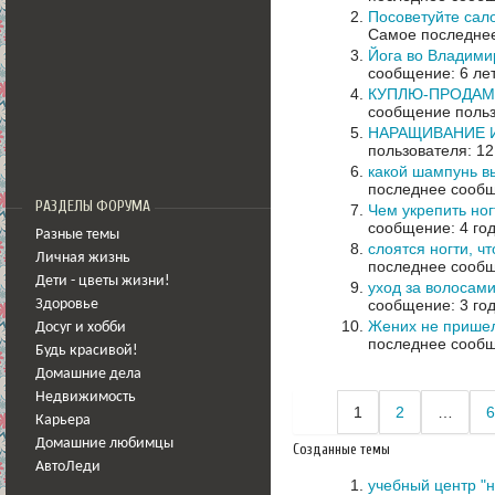
Посоветуйте сал
Самое последнее
Йога во Владими
сообщение: 6 ле
КУПЛЮ-ПРОДАМ-
сообщение польз
НАРАЩИВАНИЕ 
пользователя: 12
какой шампунь в
последнее сообщ
РАЗДЕЛЫ ФОРУМА
Чем укрепить ног
сообщение: 4 го
Разные темы
слоятся ногти, ч
Личная жизнь
последнее сообщ
Дети - цветы жизни!
уход за волосам
сообщение: 3 го
Здоровье
Жених не пришел
Досуг и хобби
последнее сообщ
Будь красивой!
Домашние дела
Недвижимость
1
2
…
6
Карьера
Домашние любимцы
Созданные темы
АвтоЛеди
учебный центр "н