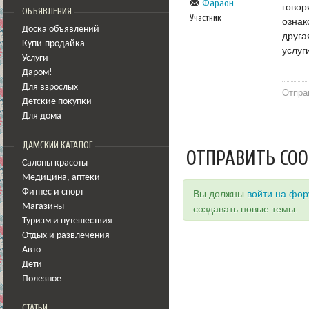
Фараон
говор
ОБЪЯВЛЕНИЯ
Участник
ознак
Доска объявлений
друга
Купи-продайка
услуг
Услуги
Даром!
Для взрослых
Отпра
Детские покупки
Для дома
ДАМСКИЙ КАТАЛОГ
ОТПРАВИТЬ СО
Салоны красоты
Медицина
,
аптеки
Фитнес и спорт
Вы должны
войти на фо
Магазины
создавать новые темы.
Туризм и путешествия
Отдых и развлечения
Авто
Дети
Полезное
СТАТЬИ