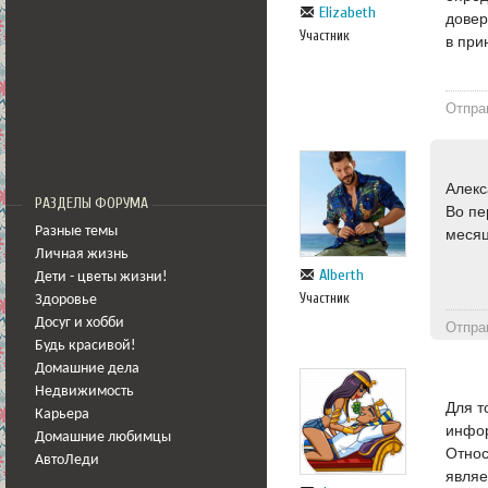
Elizabeth
довер
Участник
в при
Отпра
Алекс
РАЗДЕЛЫ ФОРУМА
Во пе
Разные темы
месяц
Личная жизнь
Alberth
Дети - цветы жизни!
Участник
Здоровье
Досуг и хобби
Отпра
Будь красивой!
Домашние дела
Недвижимость
Для т
Карьера
инфор
Домашние любимцы
Относ
АвтоЛеди
являе