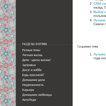
CRM сис
назад.
Выбор и
пользов
Лучшие 
Самое п
РАЗДЕЛЫ ФОРУМА
Созданные темы
Разные темы
Лучшие 
Личная жизнь
года на
Дети - цветы жизни!
Здоровье
Досуг и хобби
Будь красивой!
Домашние дела
Недвижимость
Карьера
Домашние любимцы
АвтоЛеди