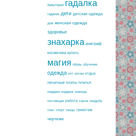
гадалка
бижутерия
дети
детская одежда
гадание
женская одежда
дом
здоровье
знахарка
инжграф
косметика
купить
магия
обувь
обучение
одежда
отдых
опт
оптом
печатные платы
платья
подарки
подарок
помощь
работа
поставщик
сауна
свадьба
трикотаж
секс
спорт
танцы
чертежи