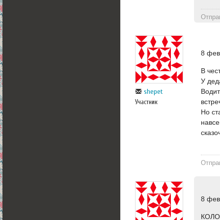
Отпра
8 фев
В чес
У дед
Водит
shepet
встре
Участник
Но ст
навсе
сказо
Отпра
8 фев
КОЛО