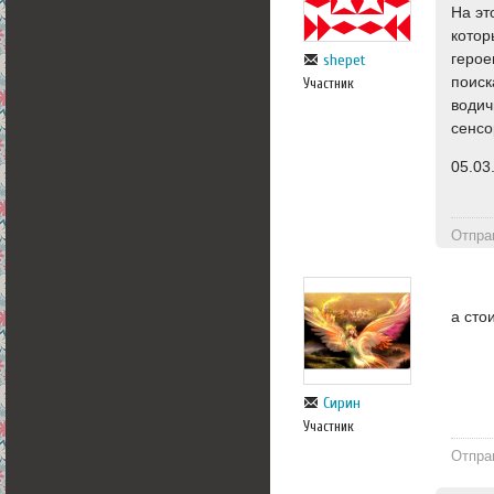
На эт
котор
герое
shepet
поиск
Участник
водич
сенсо
05.03.
Отпра
а сто
Сирин
Участник
Отпра