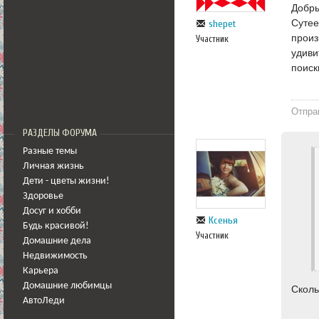
Добры
Сутее
shepet
произ
Участник
удиви
поиск
Отпра
РАЗДЕЛЫ ФОРУМА
Разные темы
Личная жизнь
Дети - цветы жизни!
Здоровье
Досуг и хобби
Ксенья
Будь красивой!
Участник
Домашние дела
Недвижимость
Карьера
Домашние любимцы
Сколь
АвтоЛеди