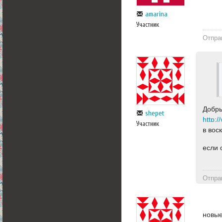
amarina
Участник
Отпра
Добры
shepet
Участник
в вос
если 
Отпра
новые