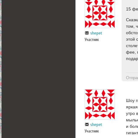
15 фе
Сказк
том, 
обсто
shepet
этой 
Участник
столе
фее, 
подар
Отпра
Шоу г
яркая
утро 
мыльн
shepet
и бол
Участник
гиган