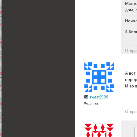
Место
дом, 
Начал
4 бил
Отпра
А вот
перер
И во 
sweet2309
Участник
Отпра