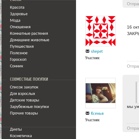
Отпра
Красота
Здоровье
Мода
16 ок
Отношения
ЗАКР
Комнатные растения
Домашние животные
Путешествия
shepet
Полезное
Участник
Гороскоп
Отпра
Сонник
СОВМЕСТНЫЕ ПОКУПКИ
Список закупок
Для взрослых
Детские товары
мы уж
Зарубежные покупки
Ксенья
Прочие товары
Участник
Отпра
Диеты
Косметичка