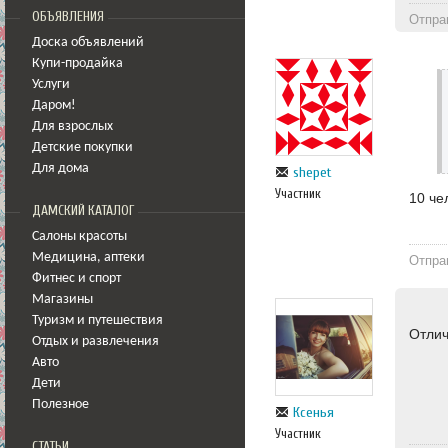
ОБЪЯВЛЕНИЯ
Отпра
Доска объявлений
Купи-продайка
Услуги
Даром!
Для взрослых
Детские покупки
Для дома
shepet
Участник
10 че
ДАМСКИЙ КАТАЛОГ
Салоны красоты
Медицина
,
аптеки
Отпра
Фитнес и спорт
Магазины
Туризм и путешествия
Отлич
Отдых и развлечения
Авто
Дети
Полезное
Ксенья
Участник
СТАТЬИ