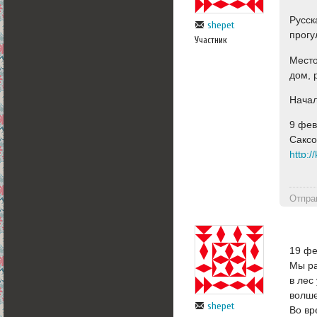
Русск
shepet
прогу
Участник
Место
дом, 
Начал
9 фев
Саксо
http:/
Отпра
19 фе
Мы ра
в лес
волше
shepet
Во вр