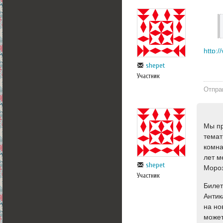
http:/
shepet
Участник
Отпра
Мы пр
темат
комна
лет м
shepet
Мороз
Участник
Билет
Антик
на но
может