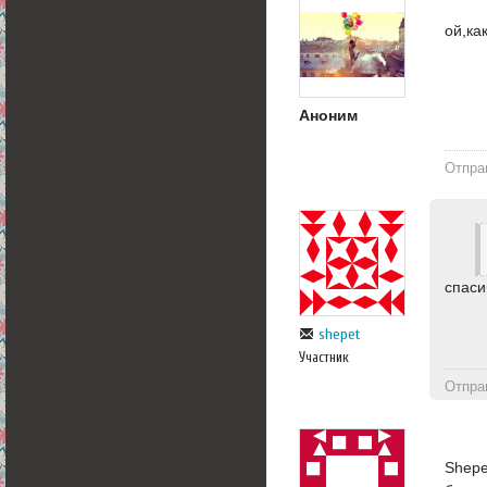
ой,ка
Аноним
Отпра
спас
shepet
Участник
Отпра
Shepe