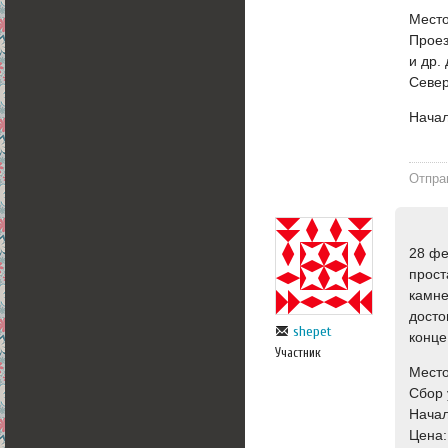
Место
Проез
и др.
Север
Начал
Отпра
28 фе
прост
камне
досто
shepet
конце
Участник
Место
Сбор 
Начал
Цена: