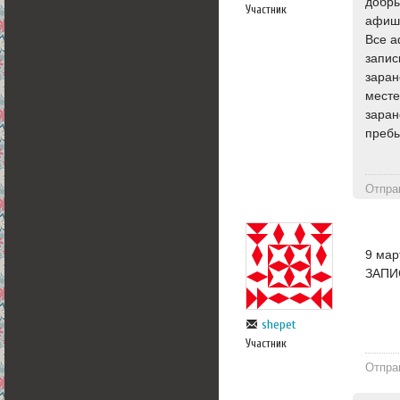
добры
Участник
афиша
Все а
запис
заран
месте
заран
пребы
Отпра
9 мар
ЗАПИ
shepet
Участник
Отпра