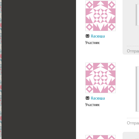
Насюша
Участник
Отпра
Насюша
Участник
Отпра