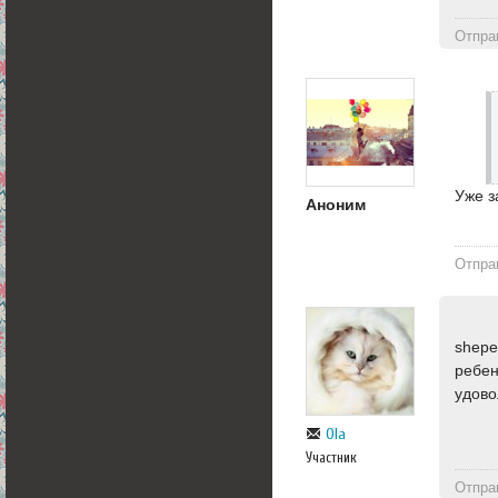
Отпра
Уже з
Аноним
Отпра
shepe
ребен
удово
Ola
Участник
Отпра