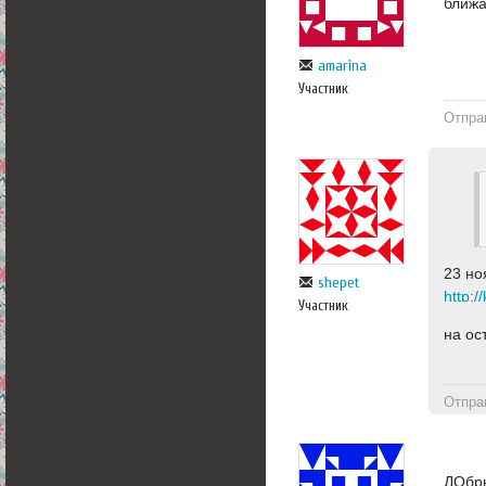
ближа
amarina
Участник
Отпра
23 но
shepet
Участник
на ос
Отпра
ДОбры