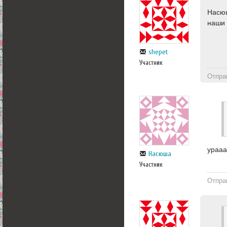
Насюш
наши 
shepet
Участник
Отпра
урааа
Насюша
Участник
Отпра