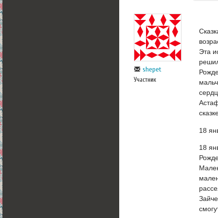
Сказк
возра
Эта и
решил
shepet
Рожде
Участник
мальч
сердц
Астаф
сказк
18 ян
18 ян
Рожде
Мален
мален
рассе
Зайче
смогу