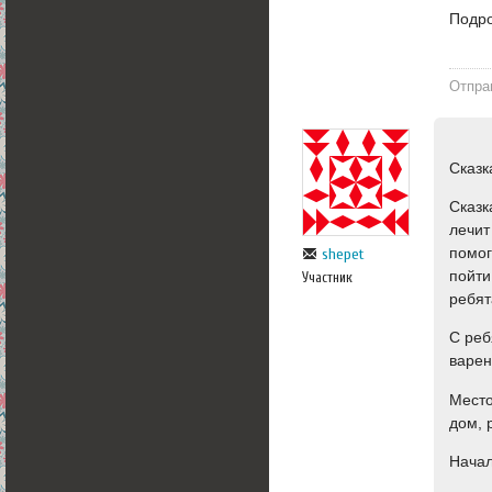
Подро
Отпра
Сказк
Сказк
лечит
помог
shepet
пойти
Участник
ребят
С реб
варен
Место
дом, 
Начал