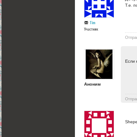
Т.е. 
Tim
Участник
Отпра
Если 
Аноним
Отпра
Shepe