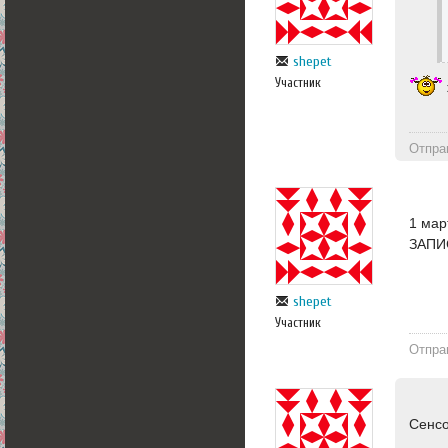
shepet
Участник
Отпра
1 мар
ЗАПИ
shepet
Участник
Отпра
Сенсо