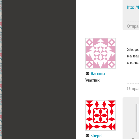
http:/
Отпра
Shepe
на ва
отсле
Насюша
Участник
Отпра
shepet