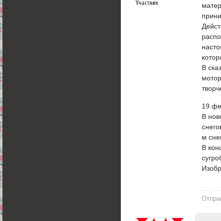
Участник
матер
прини
Дейст
распо
насто
котор
В ска
мотор
творч
19 фе
В нов
снего
м сне
В кон
сугро
Изобр
Отпра