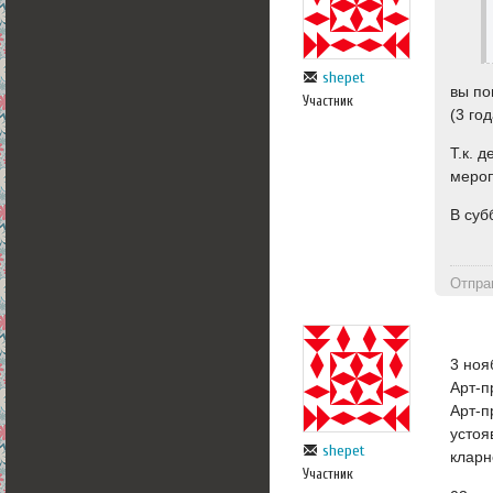
shepet
вы по
Участник
(3 го
Т.к. 
мероп
В суб
Отпра
3 но
Арт-п
Арт-п
устоя
shepet
кларн
Участник