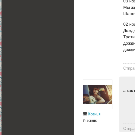
03 но
Мы жд
Шапоч
02 но
Дождл
Трети
дожди
дожди
Отпра
а как
Ксенья
Участник
Отпра