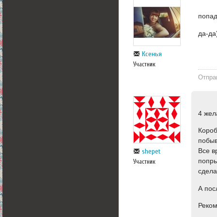
попад
да-да
Ксенья
Участник
Отпра
4 жел
Короб
побыв
Все в
shepet
попры
Участник
сдела
А пос
Реком