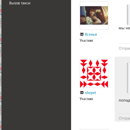
Вызов такси
мы н
Ксенья
Участник
Отпра
shepet
Участник
попад
Отпра