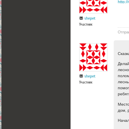
http:
shepet
Участник
Отпра
Сказк
Делай
лесно
полом
shepet
лесны
Участник
помог
ребят
Место
дом, 
Начал