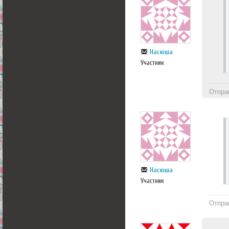
Насюша
Участник
Отпра
Насюша
Участник
Отпра