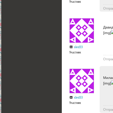
Участник
Отпра
Давид
[img]
sled33
Участник
Отпра
Милан
[img]
sled33
Участник
Отпра