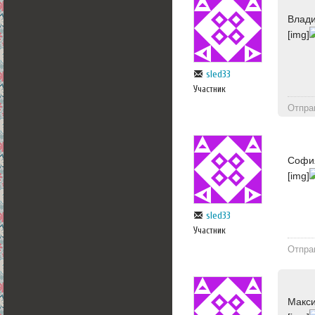
Влади
[img]
sled33
Участник
Отпра
София
[img]
sled33
Участник
Отпра
Макси