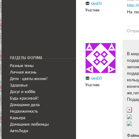
sled33
http:
Участник
На лю
Отпра
В мир
РАЗДЕЛЫ ФОРУМА
подар
Разные темы
запом
Личная жизнь
подар
sled33
Дети - цветы жизни!
кольц
Участник
Здоровье
конеч
Досуг и хобби
же,ги
Будь красивой!
Подар
Домашние дела
Недвижимость
Карьера
Домашние любимцы
АвтоЛеди
Файл