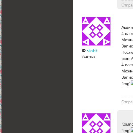
Отпра
Акция
4 сле
Можно
Запис
sled33
После
Участник
июня
4 сле
Можно
Запис
[img]
Отпра
Компо
[img]