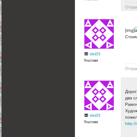
Отпра
[img]
Стоим
sled33
Участник
Отпра
Дорог
два с
Рамоч
Худож
sled33
пожел
Участник
http: