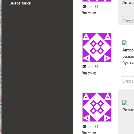
Автор
Вызов такси
sled33
Участник
Отпра
Автор
разме
буквы
sled33
Участник
Отпра
Разме
sled33
Участник