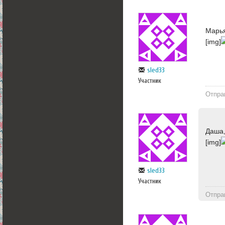
Марья
[img]
sled33
Участник
Отпра
Даша,
[img]
sled33
Участник
Отпра