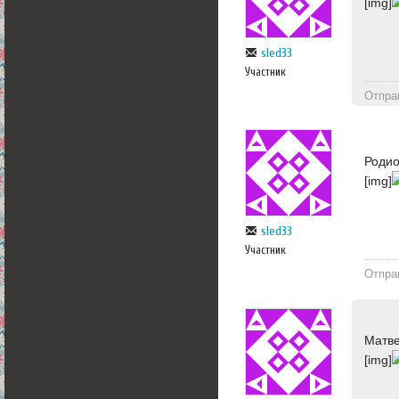
[img]
sled33
Участник
Отпра
Родио
[img]
sled33
Участник
Отпра
Матве
[img]