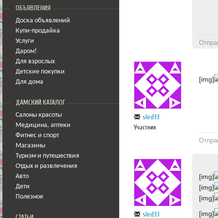
ОБЪЯВЛЕНИЯ
Доска объявлений
Купи-продайка
Услуги
Отпра
Даром!
Для взрослых
Детские покупки
[img]
Для дома
ДАМСКИЙ КАТАЛОГ
Салоны красоты
sled33
Медицина
,
аптеки
Участник
Фитнес и спорт
Отпра
Магазины
Туризм и путешествия
Отдых и развлечения
[img]
Авто
Дети
[img]
Полезное
[img]
[img]
sled33
СТАТЬИ