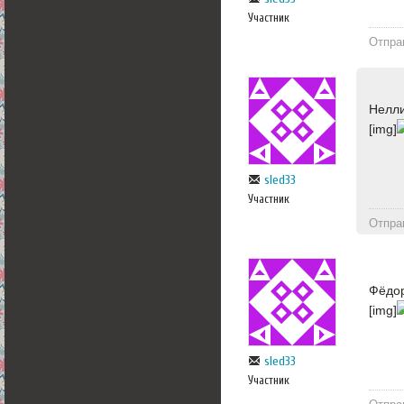
Участник
Отпра
Нелли
[img]
sled33
Участник
Отпра
Фёдор
[img]
sled33
Участник