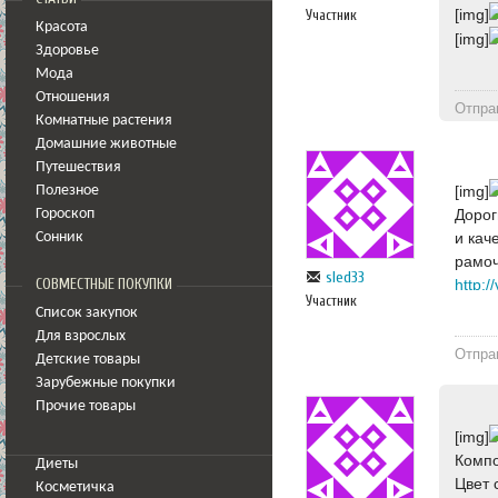
[img]
Участник
Красота
[img]
Здоровье
Мода
Отношения
Отпра
Комнатные растения
Домашние животные
Путешествия
[img]
Полезное
Дорог
Гороскоп
и кач
Сонник
рамоч
sled33
СОВМЕСТНЫЕ ПОКУПКИ
http:
Участник
Список закупок
Для взрослых
Отпра
Детские товары
Зарубежные покупки
Прочие товары
[img]
Компо
Диеты
Цвет 
Косметичка