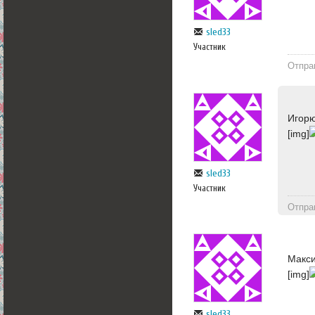
sled33
Участник
Отпра
Игорю
[img]
sled33
Участник
Отпра
Макси
[img]
sled33