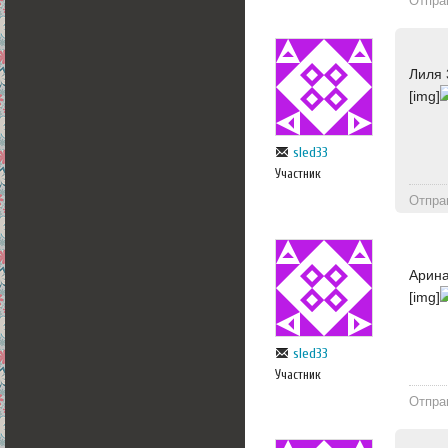
Отпра
Лиля 
[img]
sled33
Участник
Отпра
Арина
[img]
sled33
Участник
Отпра