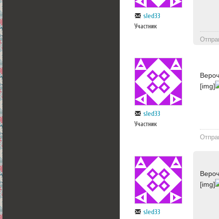
sled33
Участник
Отпра
Вероч
[img]
sled33
Участник
Отпра
Вероч
[img]
sled33