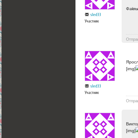
Файл
sled33
Участник
Отпра
Яросл
[img]
sled33
Участник
Отпра
Викто
[img]