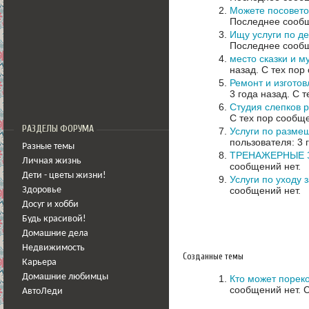
Можете посовето
Последнее сообщ
Ищу услуги по д
Последнее сообщ
место сказки и м
назад.
С тех пор
Ремонт и изгото
3 года назад.
С т
Студия слепков 
С тех пор сообще
РАЗДЕЛЫ ФОРУМА
Услуги по разм
пользователя: 3 
Разные темы
ТРЕНАЖЕРНЫЕ 
Личная жизнь
сообщений нет.
Дети - цветы жизни!
Услуги по уходу 
сообщений нет.
Здоровье
Досуг и хобби
Будь красивой!
Домашние дела
Недвижимость
Созданные темы
Карьера
Домашние любимцы
Кто может порек
сообщений нет.
С
АвтоЛеди