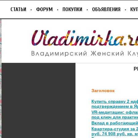
СТАТЬИ
ФОРУМ
ПОКУПКИ
ОБЪЯВЛЕНИЯ
КУ
Р
Заголовок
Купить справку 2 нд
подтверждением в Я
VR-медитации: офла
под ключ для практи
Вклад в работающий
Квартира-студия за 2
руб. 74 908 руб. кв. м