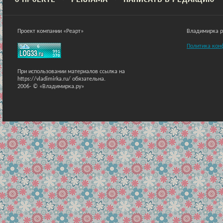
Проект компании «Реарт»
Владимирка ра
Политика кон
При использовании материалов ссылка на
https://vladimirka.ru/ обязательна.
2006-
© «Владимирка.ру»