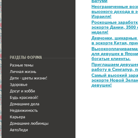
Батуми
Неограниченные воз
высокого дохода в э
Израиля!
Роскошные заработк
эскорте Дании, 3500 
неделя!
Девчонки, шикарные
в эскорте Китая, при
Высокооплачиваема
для девушек в Япони
РАЗДЕЛЫ ФОРУМА
богатые клиенты.
Приглашаем девушек
Разные темы
работу в Сингапур, 
Личная жизнь
Самый высокий зара
Дети - цветы жизни!
эскорте Новой Зела
девушек!
Здоровье
Досуг и хобби
Будь красивой!
Домашние дела
Недвижимость
Карьера
Домашние любимцы
АвтоЛеди