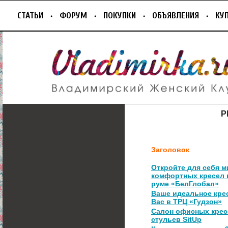
СТАТЬИ
ФОРУМ
ПОКУПКИ
ОБЪЯВЛЕНИЯ
КУ
Р
Заголовок
Откройте для себя м
комфортных кресел 
руме «БелГлобал»
Ваше идеальное кре
Вас в ТРЦ «Гудзон»
Салон офисных крес
стульев SitUp