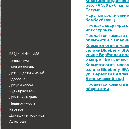
Квартира-студия за 2
руб. 74 908 руб. кв. м
Батуми
Нары металлические
бомбоубежищ
Продажа квартиры в
новостройке
Продаётся комната в
общежитии г. Влади
Косметология и масс
салоне Blueberry SPA 
РАЗДЕЛЫ ФОРУМА
улице Берёзовая ал
с метро «Ботанически
Разные темы
Косметология, масса
Личная жизнь
салоне Blueberry SPA 
Дети - цветы жизни!
ул. Берёзовая Аллея 
Ботанический сад)
Здоровье
Продаётся комната в
Досуг и хобби
общежитии
Будь красивой!
Домашние дела
Недвижимость
Карьера
Домашние любимцы
АвтоЛеди