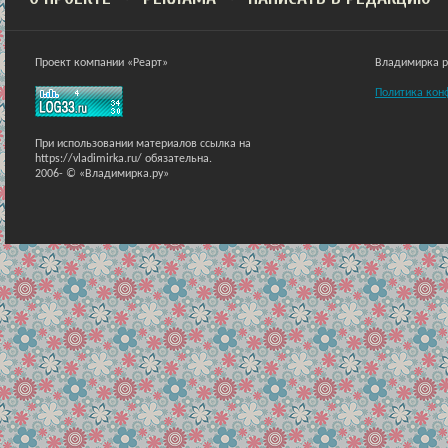
Проект компании «Реарт»
Владимирка ра
Политика кон
При использовании материалов ссылка на
https://vladimirka.ru/ обязательна.
2006-
© «Владимирка.ру»