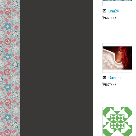
luna24
Участник
кАтенок
Участник