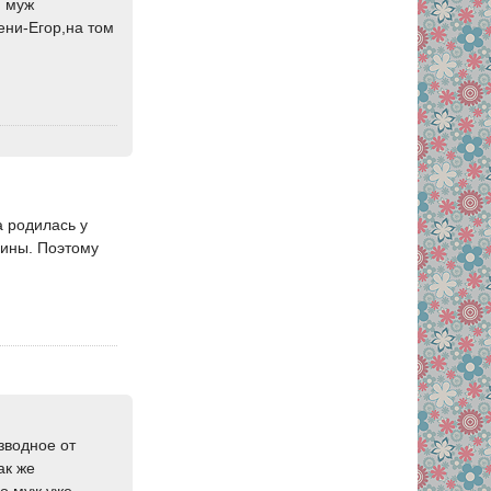
м муж
ени-Егор,на том
а родилась у
нины. Поэтому
зводное от
ак же
но муж уже