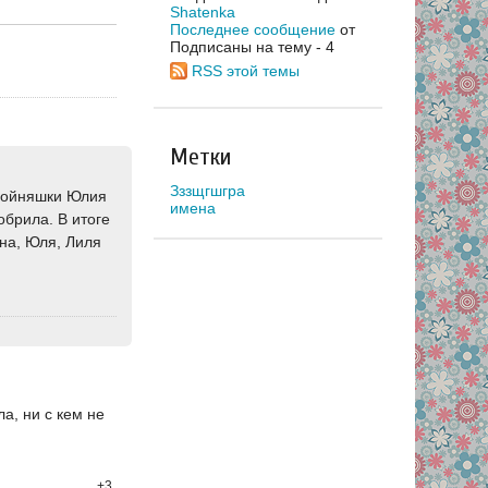
Shatenka
Последнее сообщение
от
Подписаны на тему - 4
RSS этой темы
Метки
Зззщгшгра
войняшки Юлия
имена
обрила. В итоге
ина, Юля, Лиля
а, ни с кем не
+3