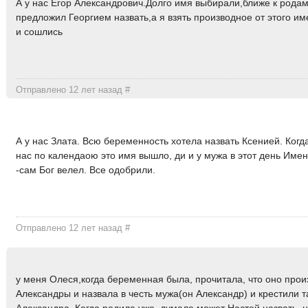
А у нас Егор Александрович.Долго имя выбирали,ближе к рода
предложил Георгием назвать,а я взять производное от этого им
и сошлись
Отправлено 12 лет назад
#
А у нас Злата. Всю беременность хотела назвать Ксенией. Когд
нас по календаою это имя вышло, ди и у мужа в этот день Име
-сам Бог велел. Все одобрили.
Отправлено 12 лет назад
#
у меня Олеся,когда беременная была, прочитала, что оно прои
Александры и назвала в честь мужа(он Александр) и крестили т
Александра. Когда родила уже, думала может Настей назвать, 