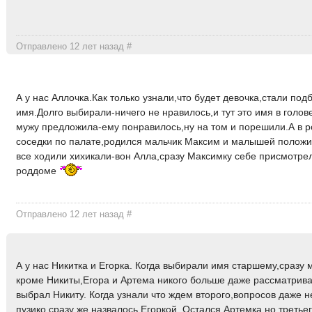
Отправлено 12 лет назад
#
А у нас Аллочка.Как только узнали,что будет девочка,стали под
имя.Долго выбирали-ничего не нравилось,и тут это имя в голов
мужу предложила-ему понравилось,ну на том и порешили.А в 
соседки по палате,родился мальчик Максим и малышей положи
все ходили хихикали-вон Алла,сразу Максимку себе присмотре
роддоме
Отправлено 12 лет назад
#
А у нас Никитка и Егорка. Когда выбирали имя старшему,сразу 
кроме Никиты,Егора и Артема никого больше даже рассматрива
выбрал Никиту. Когда узнали что ждем второго,вопросов даже н
пузико сразу же назвалось Егоркой. Остался Артемка,но третье