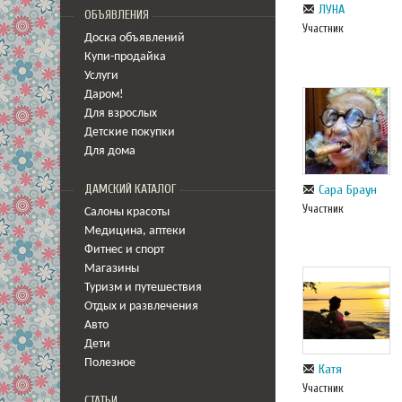
ЛУНА
ОБЪЯВЛЕНИЯ
Участник
Доска объявлений
Купи-продайка
Услуги
Даром!
Для взрослых
Детские покупки
Для дома
Сара Браун
ДАМСКИЙ КАТАЛОГ
Участник
Салоны красоты
Медицина
,
аптеки
Фитнес и спорт
Магазины
Туризм и путешествия
Отдых и развлечения
Авто
Дети
Полезное
Катя
Участник
СТАТЬИ