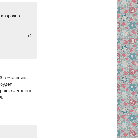
оговорочно
+2
й.все конечно
 будет
 решила что это
я.