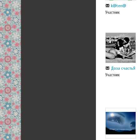
k@ten@
Участник
Доза счастьЯ
Участник