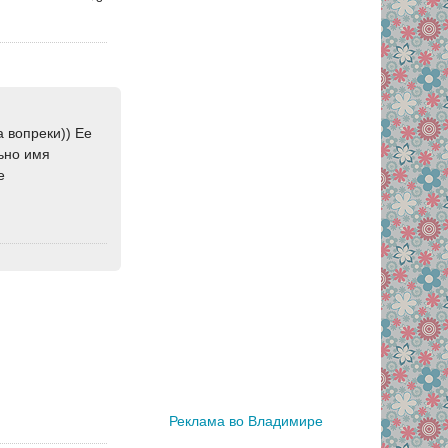
а вопреки)) Ее
льно имя
е
Реклама во Владимире