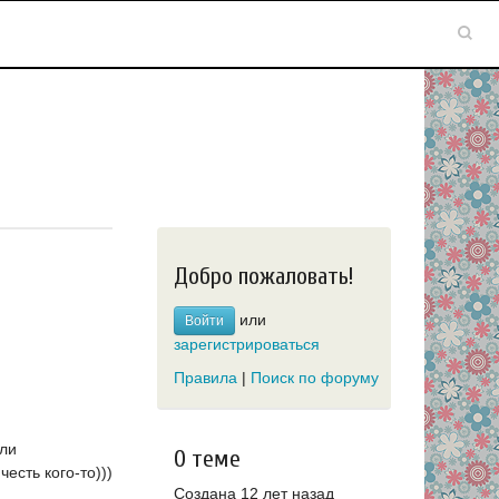
Добро пожаловать!
или
Войти
зарегистрироваться
Правила
|
Поиск по форуму
ыли
О теме
есть кого-то)))
Создана 12 лет назад