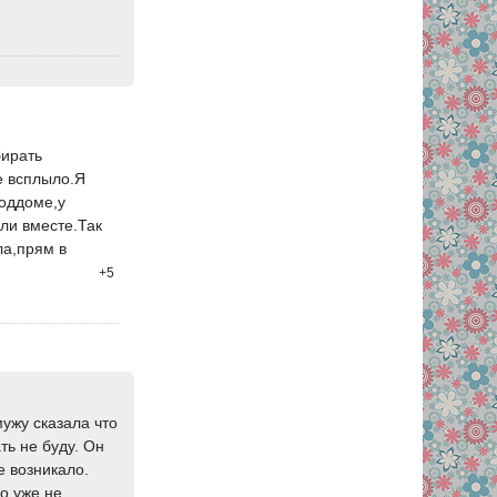
бирать
е всплыло.Я
роддоме,у
ли вместе.Так
ла,прям в
+5
мужу сказала что
ть не буду. Он
е возникало.
го уже не