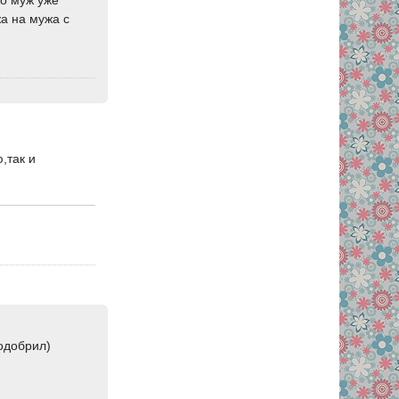
жа на мужа с
,так и
 одобрил)