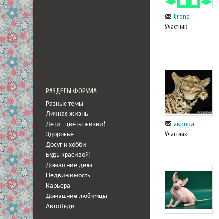
Urena
Участник
РАЗДЕЛЫ ФОРУМА
Разные темы
Личная жизнь
аврора
Дети - цветы жизни!
Участник
Здоровье
Досуг и хобби
Будь красивой!
Домашние дела
Недвижимость
Карьера
Домашние любимцы
АвтоЛеди