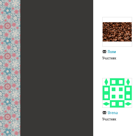
Поли
Участник
Urena
Участник