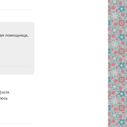
вная помощница,
(хотя
уюсь