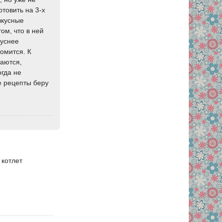
товить на 3-х
вкусные
том, что в ней
куснее
омится. К
чаются,
огда не
е рецепты беру
 котлет