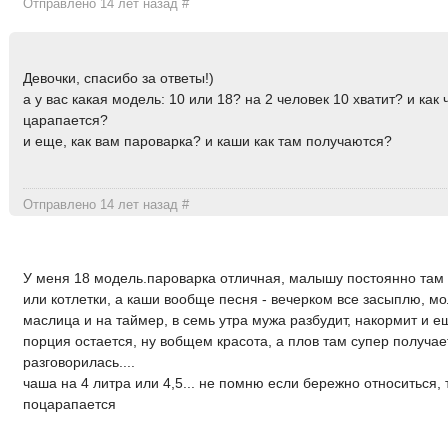
Отправлено 14 лет назад
#
Девочки, спасибо за ответы!)
а у вас какая модель: 10 или 18? на 2 человек 10 хватит? и как 
царапается?
и еще, как вам пароварка? и каши как там получаются?
Отправлено 14 лет назад
#
У меня 18 модель.пароварка отличная, малышу постоянно та
или котлетки, а каши вообще песня - вечерком все засыплю, мо
маслица и на таймер, в семь утра мужа разбудит, накормит и 
порция остается, ну вобщем красота, а плов там супер получает
разговорилась....
чаша на 4 литра или 4,5... не помню если бережно относиться, 
поцарапается