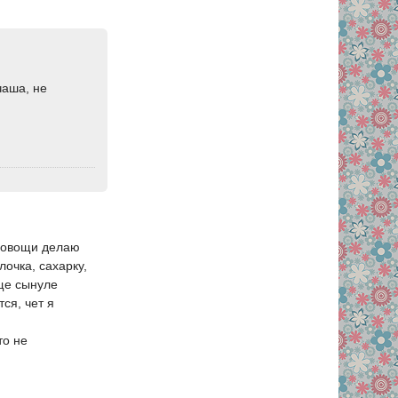
чаша, не
м овощи делаю
лочка, сахарку,
еще сынуле
ся, чет я
то не