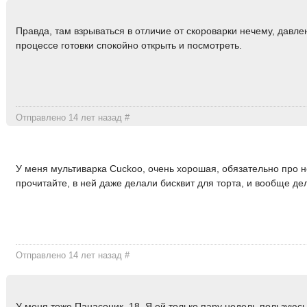
Правда, там взрываться в отличие от скороварки нечему, давле
процессе готовки спокойно открыть и посмотреть.
Отправлено 14 лет назад
#
У меня мультиварка Cuckoo, очень хорошая, обязательно про 
прочитайте, в ней даже делали бисквит для торта, и вообще дел
Отправлено 14 лет назад
#
У меня тоже Панасоник, 18. Я ей только пару недель пользуюсь