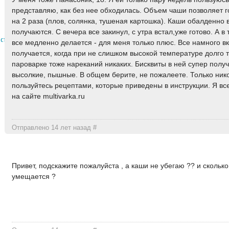
представляю, как без нее обходилась. Объем чаши позволяет го
на 2 раза (плов, солянка, тушеная картошка). Каши обалденно 
получаются. С вечера все закинул, с утра встал,уже готово. А в 
ественница
все медленно делается - для меня только плюс. Все намного в
получается, когда при не слишком высокой температуре долго т
пароварке тоже нареканий никаких. Бисквиты в ней супер полу
высолкие, пышные. В общем берите, не пожалеете. Только ник
пользуйтесь рецептами, которые приведены в инструкции. Я вс
на сайте multivarka.ru
Отправлено 14 лет назад
#
Привет, подскажите пожалуйста , а каши не убегаю ?? и сколько
умещается ?