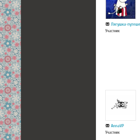
Лягушка-путеш
Участник
AnnaVP
Участник