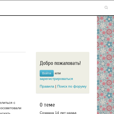
Добро пожаловать!
или
Войти
зарегистрироваться
Правила
|
Поиск по форуму
елиться с
О теме
посоветовали
Создана 14 лет назад
пускать