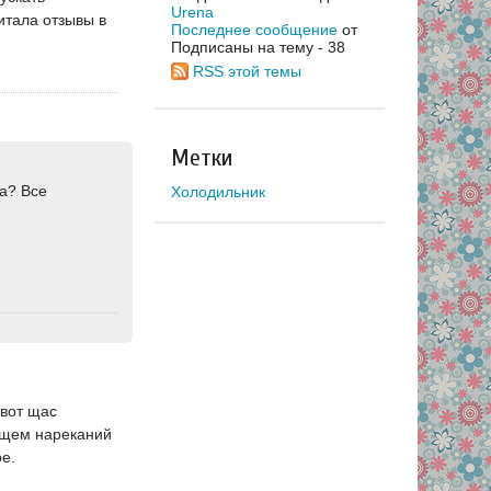
Urena
итала отзывы в
Последнее сообщение
от
Подписаны на тему - 38
RSS этой темы
Метки
ла? Все
Холодильник
 вот щас
общем нареканий
ое.