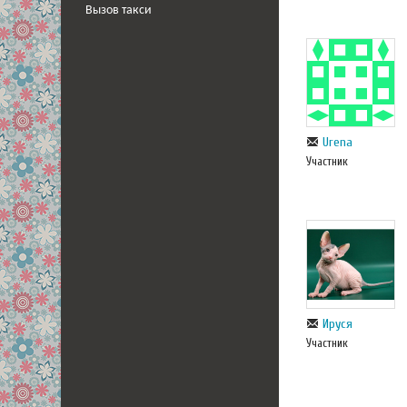
Вызов такси
Urena
Участник
Ируся
Участник