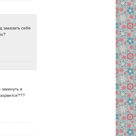
д заказать себе
их?
 закинуть в
взорвется???