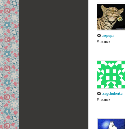
аврора
Участник
zaychulenka
Участник