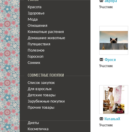
аврора
Участник
Красота
Здоровье
Мода
Отношения
Комнатные растения
Домашние животные
Путешествия
Полезное
Гороскоп
Фрося
Сонник
Участник
СОВМЕСТНЫЕ ПОКУПКИ
Список закупок
Для взрослых
Детские товары
Зарубежные покупки
Прочие товары
НатальяХ
Диеты
Участник
Косметичка