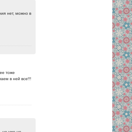
ния нет, можно в
нее тоже
аем в ней все!!!
, но уже не