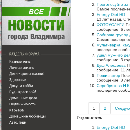
Проголосуйте за 
Самое последнее
Energy Diet HD 
13 лет назад.
С т
ФОТОУСЛУГИ
По
сообщение: 6 ле
Собираю группу 
Самое последнее
мультиварка. как
последнее сообщ
РАЗДЕЛЫ ФОРУМА
ушел муж-что де
сообщение: 3 го
Разные темы
Душ Алексеева
По
Личная жизнь
сообщение: 11 л
Дети - цветы жизни!
Пошив штор
Посл
сообщение: 9 ле
Здоровье
Серебрякова Н.К
Досуг и хобби
последнее сообщ
Будь красивой!
Домашние дела
Недвижимость
1
2
Следую
Карьера
Домашние любимцы
Созданные темы
АвтоЛеди
Energy Diet HD 