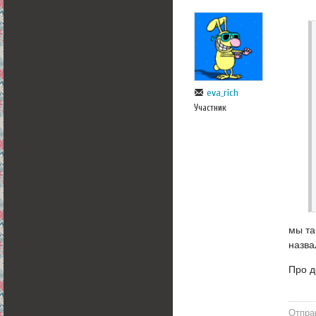
eva_rich
Участник
мы та
назва
Про д
Отпра