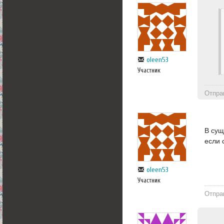
oleen53
Участник
Отпра
В сущ
если 
oleen53
Участник
Отпра