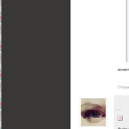
может
Отпра
...