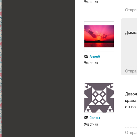
Участник
Отпра
Дымка
АнелА
Участник
Отпра
Девоч
крава
он во
Слезы
Участник
Отпра