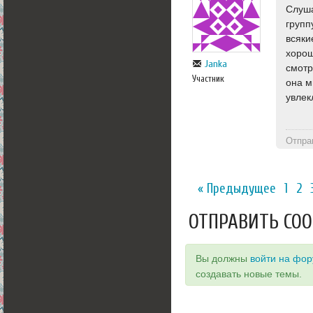
Слуша
групп
всяки
хорош
Janka
смотр
Участник
она м
увлек
Отпра
« Предыдущее
1
2
ОТПРАВИТЬ СО
Вы должны
войти на фо
создавать новые темы.