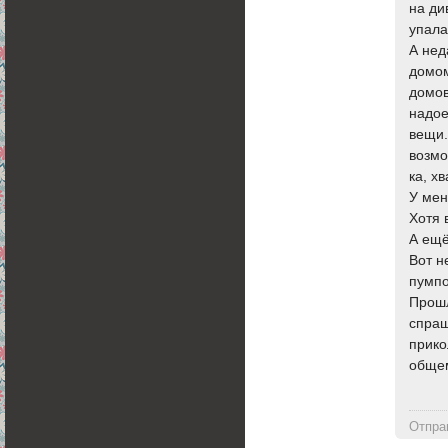
на ди
упала
А нед
домом
домов
надое
вещи.
возмо
ка, хв
У мен
Хотя 
А ещё
Вот н
пумпо
Прошл
спраш
прико
общем
Отпра