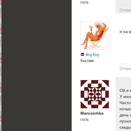
гость
Отпра
я на 
Any Key
Участник
Отпра
Ой,я 
У мен
Часто
ночью
Marusichka
день 
гость
прохо
скиды