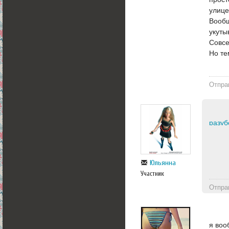
улице.
Вообщ
укуты
Совсе
Но те
Отпра
разуб
Юльянна
Участник
Отпра
я воо