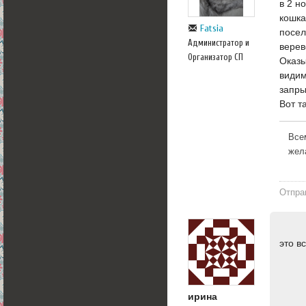
в 2 н
кошка
Fatsia
посел
Администратор и
верев
Организатор СП
Оказы
видим
запры
Вот т
Все
жел
Отпра
это в
ирина