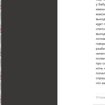
у баб
именн
макси
выход
идет 
спитс
выход
потом
говор
разби
ничег
полки
про с
ночь 
попил
спраш
что к
Отпра