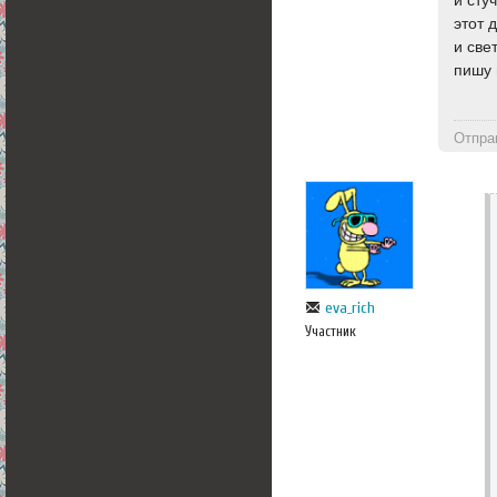
этот 
и све
пишу 
Отпра
eva_rich
Участник