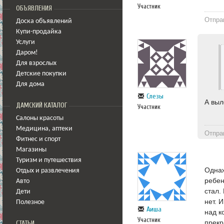
Участник
ОБЪЯВЛЕНИЯ
Отпра
Доска объявлений
Купи-продайка
Услуги
Даром!
Для взрослых
Детские покупки
Для дома
Слезы
А выл
ДАМСКИЙ КАТАЛОГ
Участник
Салоны красоты
Медицина
,
аптеки
Отпра
Фитнес и спорт
Магазины
Туризм и путешествия
Однаж
Отдых и развлечения
ребен
Авто
стал.
Дети
нет. 
Полезное
Аиша
над к
Участник
прекр
СТАТЬИ