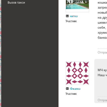
кошка
Вызов такси
затре
новый
нитка
на др
Участник
шевел
себя,
хрумк
банка
Отпра
МЧ ку
Наш 
Фиалка
Участник
Отпра