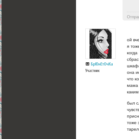
Отпра
ой вч
я тож
когда
сбрас
БрЮнЕтОчКа
шкафа
Участник
она и
что к
мама 
каким
был с
чувст
присн
тоже 
тарел