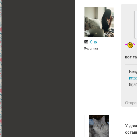
Ю-ю
Участник
вот та
Без
htt
8(92
Отпра
У доч
остав