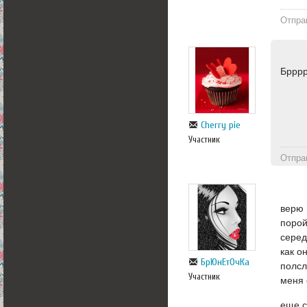
Отпра
Брррр
Cherry pie
Участник
Отпра
верю 
порой
серед
как о
БрЮнЕтОчКа
полсл
Участник
меня 
еще с