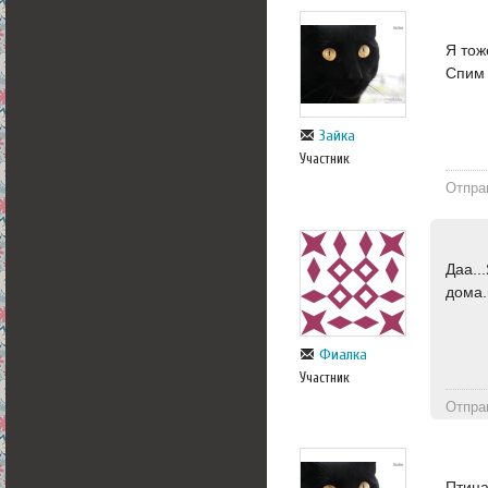
Я тож
Спим 
Зайка
Участник
Отпра
Даа..
дома.
Фиалка
Участник
Отпра
Птица