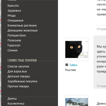
около
Красота
не пе
Здоровье
приви
Мода
Отношения
Комнатные растения
Отпра
Домашние животные
Путешествия
Полезное
Гороскоп
Мы ку
Сонник
здесь
уточн
СОВМЕСТНЫЕ ПОКУПКИ
конкр
Зайка
руки 
Список закупок
Участник
правд
Для взрослых
Детские товары
Зарубежные покупки
Отпра
Прочие товары
Диеты
Девчо
Косметичка