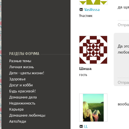
да ща
Vasilisssa
Участник
Отпра
Да эт
любо
РАЗДЕЛЫ ФОРУМА
Разные темы
Личная жизнь
Шиша
Дети - цветы жизни!
гость
Здоровье
Отпра
Досуг и хобби
Будь красивой!
Домашние дела
вообщ
Недвижимость
Карьера
Домашние любимцы
АвтоЛеди
LL