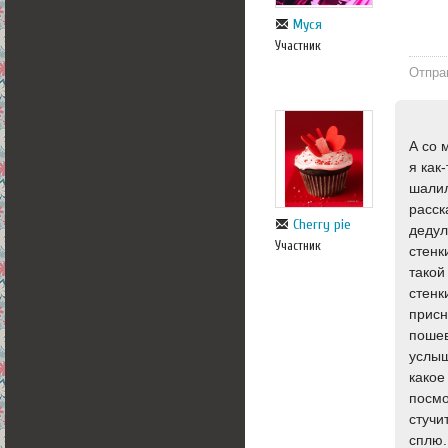
Муся
Участник
Отпра
А со 
я как
шалил
расск
Cherry pie
дедул
Участник
стенк
такой 
стенк
присн
пошев
услыш
какое
посмо
стучи
сплю.