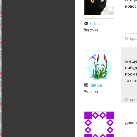
новос
Зайка
Участник
Отпра
А ещё
нибуд
прома
так ч
Камыш
Участник
Отпра
девоч