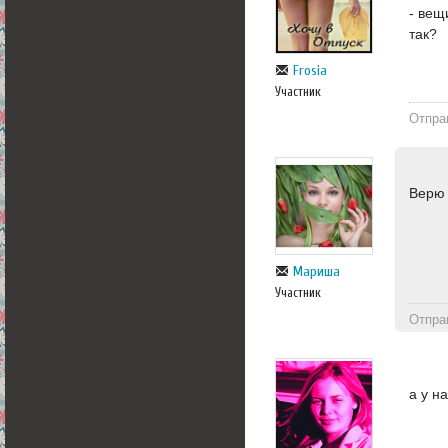
- вещ
так?
Frosia
Участник
Отпра
Верю
Мариша
Участник
Отпра
а у н