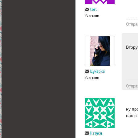
tort
Участник
Отпра
Втору
Цукерка
Участник
Отпра
ну пр
нас в
Натуся