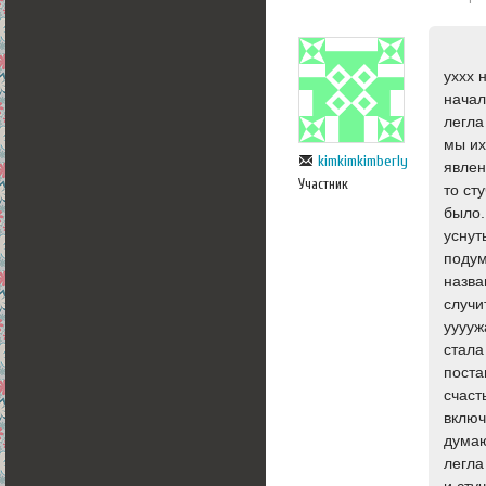
уххх 
начал
легла
мы их
kimkimkimberly
явлен
Участник
то ст
было.
уснут
подум
назва
случи
ууууж
стала
поста
счаст
включ
думаю
легла
и сту