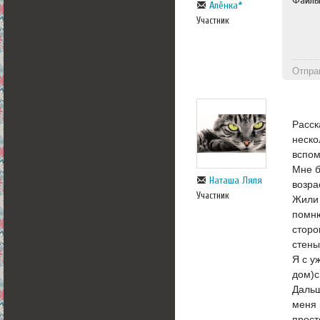
Файл
Алёнка*
Участник
Отпра
Расск
неско
вспом
Мне б
Наташа Ляля
возра
Участник
Жили 
помню
сторо
стены
Я с у
дом)с
Дальш
меня 
прост