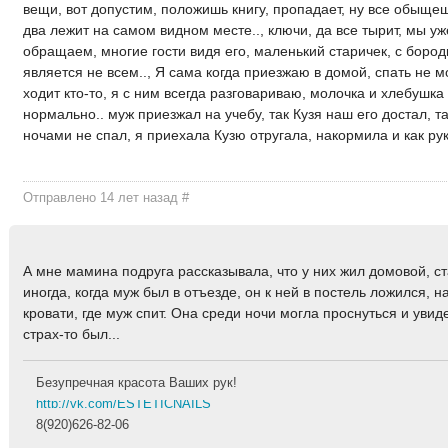
вещи, вот допустим, положишь книгу, пропадает, ну все обыщеш
два лежит на самом видном месте.., ключи, да все тырит, мы у
обращаем, многие гости видя его, маленький старичек, с бород
является не всем.., Я сама когда приезжаю в домой, спать не м
ходит кто-то, я с ним всегда разговариваю, молочка и хлебушка
нормально.. муж приезжал на учебу, так Кузя наш его достал, так
ночами не спал, я приехала Кузю отругала, накормила и как рук
Отправлено 14 лет назад
#
А мне мамина подруга рассказывала, что у них жил домовой, ст
иногда, когда муж был в отъезде, он к ней в постель ложился, н
кровати, где муж спит. Она среди ночи могла проснуться и увиде
страх-то был...
Безупречная красота Ваших рук!
http://vk.com/ESTETICNAILS
8(920)626-82-06