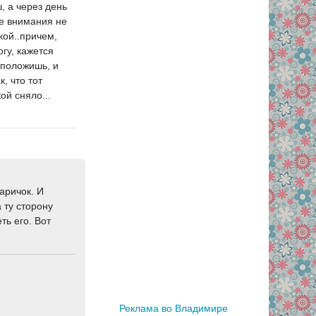
, а через день
же внимания не
кой..причем,
огу, кажется
 положишь, и
, что тот
ой сняло...
аричок. И
а ту сторону
ть его. Вот
Реклама во Владимире