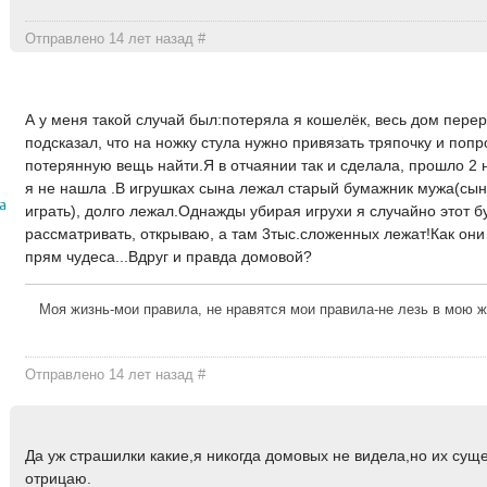
Отправлено 14 лет назад
#
А у меня такой случай был:потеряла я кошелёк, весь дом пере
подсказал, что на ножку стула нужно привязать тряпочку и поп
потерянную вещь найти.Я в отчаянии так и сделала, прошло 2 
я не нашла .В игрушках сына лежал старый бумажник мужа(сын
а
играть), долго лежал.Однажды убирая игрухи я случайно этот 
рассматривать, открываю, а там 3тыс.сложенных лежат!Как они
прям чудеса...Вдруг и правда домовой?
Моя жизнь-мои правила, не нравятся мои правила-не лезь в мою ж
Отправлено 14 лет назад
#
Да уж страшилки какие,я никогда домовых не видела,но их сущ
отрицаю.