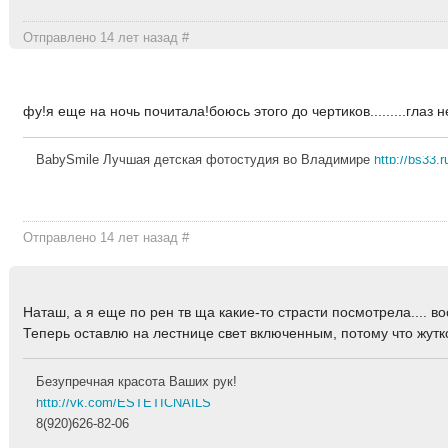
Отправлено 14 лет назад
#
фу!я еще на ночь почитала!боюсь этого до чертиков.........глаз 
BabySmile Лучшая детская фотостудия во Владимире
http://bs33.r
Отправлено 14 лет назад
#
Наташ, а я еще по рен тв ща какие-то страсти посмотрела.... 
Теперь оставлю на лестнице свет включенным, потому что жутко
Безупречная красота Ваших рук!
http://vk.com/ESTETICNAILS
8(920)626-82-06