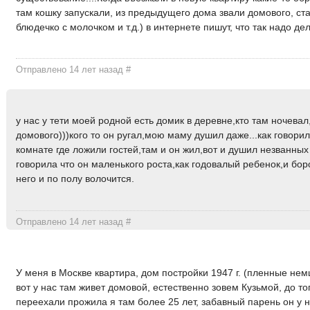
там кошку запускали, из предыдущего дома звали домового, ст
блюдечко с молочком и т.д.) в интернете пишут, что так надо дел
Отправлено 14 лет назад
#
у нас у тети моей родной есть домик в деревне,кто там ночевал
домового)))кого то он ругал,мою маму душил даже...как говорил
комнате где ложили гостей,там и он жил,вот и душил незванных
говорила что он маленького роста,как годовалый ребенок,и бо
него и по полу волочится.
Отправлено 14 лет назад
#
У меня в Москве квартира, дом постройки 1947 г. (пленные нем
вот у нас там живет домовой, естественно зовем Кузьмой, до то
переехали прожила я там более 25 лет, забавный парень он у н