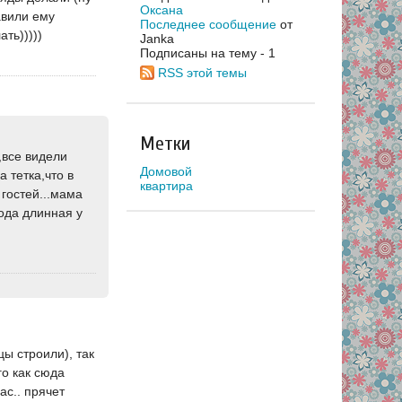
Оксана
авили ему
Последнее сообщение
от
ать)))))
Janka
Подписаны на тему - 1
RSS этой темы
Метки
,все видели
Домовой
а тетка,что в
квартира
 гостей...мама
рода длинная у
цы строили), так
го как сюда
ас.. прячет