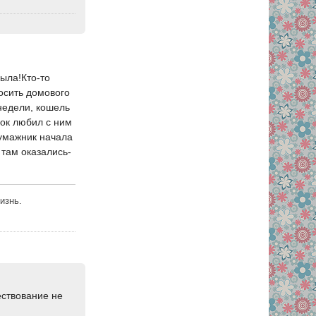
рыла!Кто-то
росить домового
недели, кошель
ок любил с ним
бумажник начала
 там оказались-
изнь.
ествование не