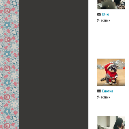
Ю-ю
Участник
Енотка
Участник