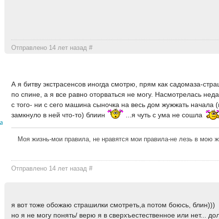
Отправлено 14 лет назад
#
А я битву экстрасенсов иногда смотрю, прям как садомаза-стр
по спине, а я все равно оторваться не могу. Насмотрелась нед
с того- ни с сего машина сыночка на весь дом жужжать начала 
замкнуло в ней что-то) блиин
...я чуть с ума не сошла
а
Моя жизнь-мои правила, не нравятся мои правила-не лезь в мою ж
Отправлено 14 лет назад
#
я вот тоже обожаю страшилки смотреть,а потом боюсь, блин)))
но я не могу понять/ верю я в сверхъестественное или нет... д