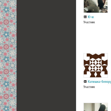
Ю-ю
Участник
Катюшка-белор
Участник