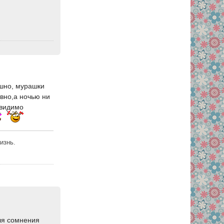
ашно, мурашки
авно,а ночью ни
(видимо
изнь.
оля сомнения