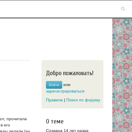
Добро пожаловать!
или
Войти
зарегистрироваться
Правила
|
Поиск по форуму
ел, прочитала
О теме
в его
Создана 14 лет назад
ряды делали (ну