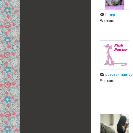
Радуга
Участник
розовая пантер
Участник