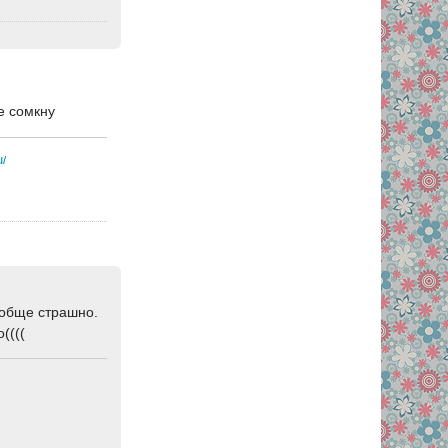
не сомкну
u/
вообще страшно.
((((