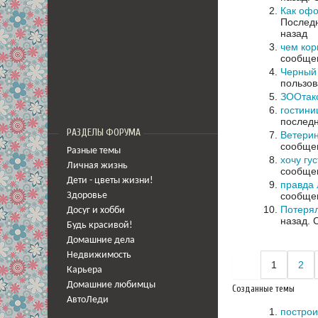
Как офо
Последн
назад
чем кор
сообщен
Черный 
пользов
ЗООтак
гостини
последн
РАЗДЕЛЫ ФОРУМА
Ветерин
сообщен
Разные темы
хочу гу
Личная жизнь
сообщен
Дети - цветы жизни!
правда 
сообщен
Здоровье
Потеря
Досуг и хобби
назад.
Будь красивой!
Домашние дела
Недвижимость
1
2
Карьера
Домашние любимцы
Созданные темы
АвтоЛеди
построи