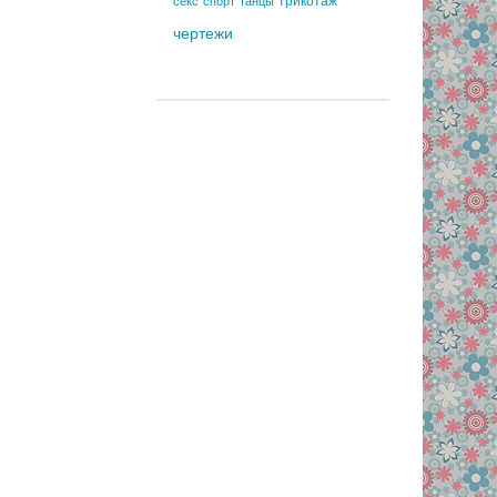
трикотаж
секс
спорт
танцы
чертежи