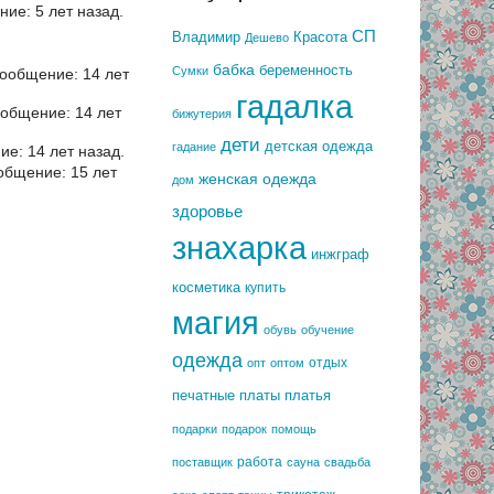
ие: 5 лет назад.
СП
Владимир
Красота
Дешево
бабка
беременность
Сумки
ообщение: 14 лет
гадалка
общение: 14 лет
бижутерия
дети
детская одежда
гадание
е: 14 лет назад.
общение: 15 лет
женская одежда
дом
здоровье
знахарка
инжграф
косметика
купить
магия
обувь
обучение
одежда
отдых
опт
оптом
печатные платы
платья
подарки
подарок
помощь
работа
поставщик
сауна
свадьба