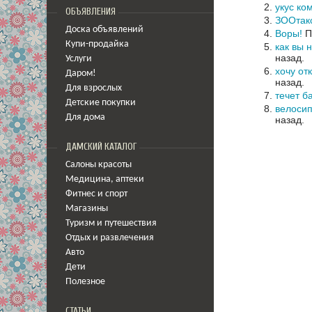
укус ко
ОБЪЯВЛЕНИЯ
ЗООтак
Доска объявлений
Воры!
П
Купи-продайка
как вы 
назад.
Услуги
хочу от
Даром!
назад.
Для взрослых
течет б
Детские покупки
велосип
Для дома
назад.
ДАМСКИЙ КАТАЛОГ
Салоны красоты
Медицина
,
аптеки
Фитнес и спорт
Магазины
Туризм и путешествия
Отдых и развлечения
Авто
Дети
Полезное
СТАТЬИ