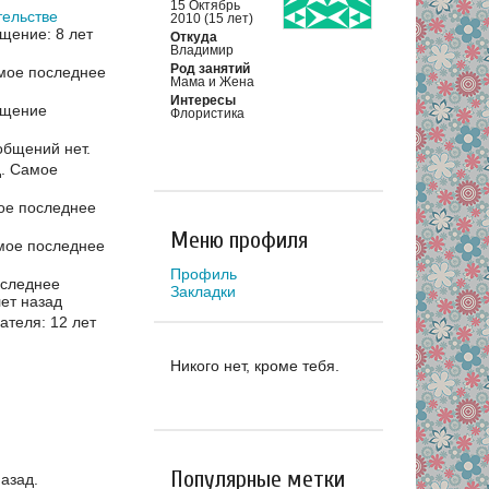
15 Октябрь
тельстве
2010 (15 лет)
щение: 8 лет
Откуда
Владимир
Род занятий
мое последнее
Мама и Жена
Интересы
бщение
Флористика
общений нет.
д.
Самое
ое последнее
Меню профиля
мое последнее
Профиль
следнее
Закладки
ет назад
теля: 12 лет
Никого нет, кроме тебя.
Популярные метки
азад.