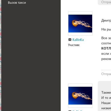
Отпра
Вызов такси
Дмитр
На ры
Все з
KaRinKa
соотн
Участник
КОТЛ
если 
реко
Отпра
Также
И то 
Наши 
низки