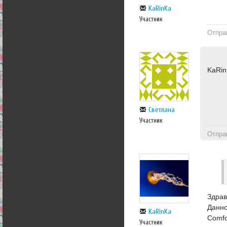
KaRinKa
Участник
Отпра
KaRin
Светлана
Участник
Отпра
Здрав
Данно
KaRinKa
Comfo
Участник