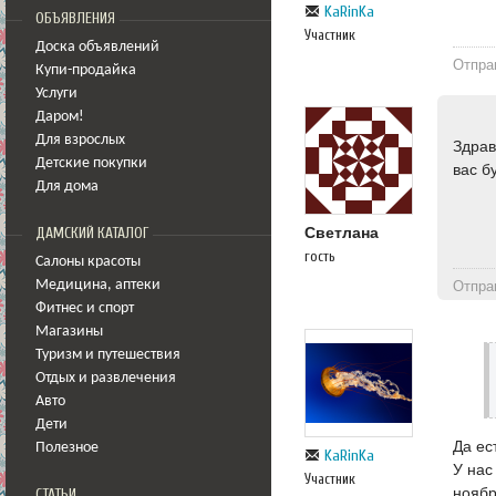
KaRinKa
ОБЪЯВЛЕНИЯ
Участник
Доска объявлений
Отпра
Купи-продайка
Услуги
Даром!
Для взрослых
Здрав
Детские покупки
вас б
Для дома
Светлана
ДАМСКИЙ КАТАЛОГ
гость
Салоны красоты
Медицина
,
аптеки
Отпра
Фитнес и спорт
Магазины
Туризм и путешествия
Отдых и развлечения
Авто
Дети
Да ес
Полезное
KaRinKa
У нас
Участник
ноябр
СТАТЬИ