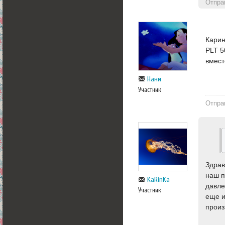
Отпра
Карин
PLT 5
вмест
Нани
Участник
Отпра
Здрав
наш п
KaRinKa
давле
Участник
еще и
произ