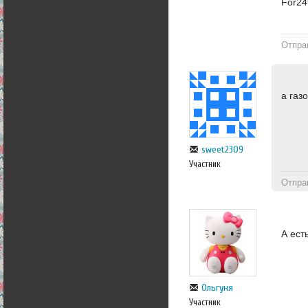
For24
Отпра
а газ
sweet2309
Участник
Отпра
А ест
Ольгуня
Участник