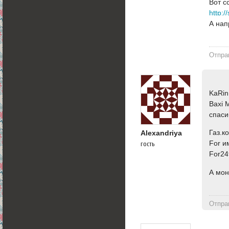
Вот с
http:/
А нап
Отпра
KaRin
Baxi 
спаси
Газ.к
Alexandriya
For и
гость
For24
А мон
Отпра