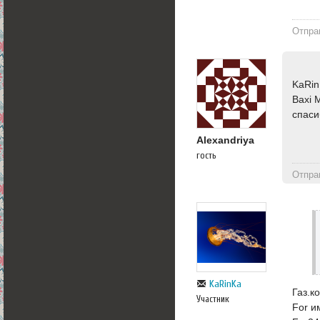
Отпра
KaRin
Baxi 
спаси
Alexandriya
гость
Отпра
KaRinKa
Газ.к
Участник
For и