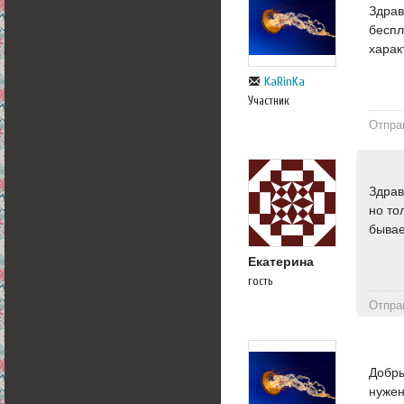
Здрав
беспл
характ
KaRinKa
Участник
Отпра
Здрав
но то
бывае
Екатерина
гость
Отпра
Добры
нужен