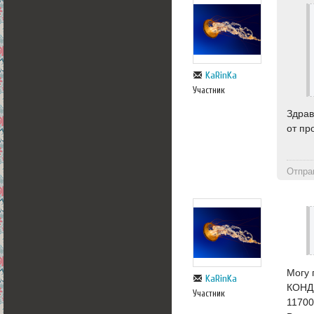
KaRinKa
Участник
Здрав
от пр
Отпра
Могу 
KaRinKa
КОНД
Участник
1170