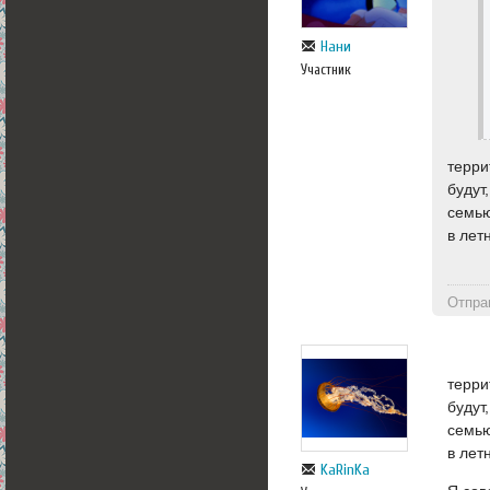
Нани
Участник
терри
будут
семью
в лет
Отпра
терри
будут
семью
в лет
KaRinKa