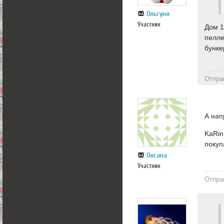
Ольгуня
Участник
Дом 1
пелле
бунке
Отпра
А нап
KaRin
покуп
Оксана
Участник
Отпра