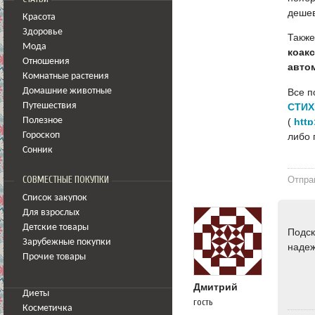
дешев
Красота
Здоровье
Также
Мода
коак
Отношения
авто
Комнатные растения
Все п
Домашние животные
СТИХ
Путешествия
(
http
Полезное
либо 
Гороскоп
Сонник
Отпра
СОВМЕСТНЫЕ ПОКУПКИ
Список закупок
Для взрослых
Детские товары
Подск
Зарубежные покупки
наде
Прочие товары
Дмитрий
Диеты
гость
Косметичка