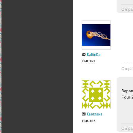
Отпра
KaRinKa
Участник
Отпра
Здрав
Four 
Светлана
Участник
Отпра