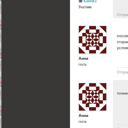
KaRinKa
Участник
Отпра
посов
сгора
услов
Анна
гость
Отпра
точне
Анна
гость