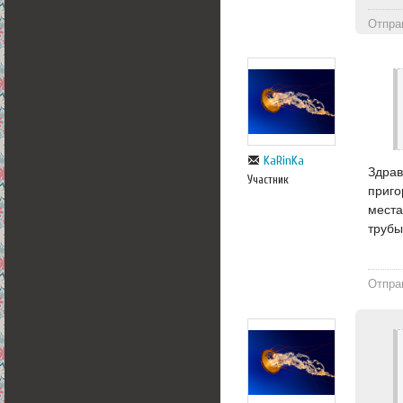
Отпра
KaRinKa
Здрав
Участник
приго
места
трубы
Отпра