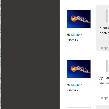
К сож
посмо
KaRinKa
Участник
Отпра
Да, м
каким
KaRinKa
Участник
Отпра