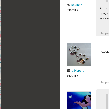
KaRinKa
А по 
Участник
предо
устан
Отпра
подск
1234sport
Участник
Отпра