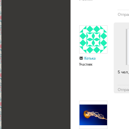
Отпра
Котька
Участник
5 чел
Отпра