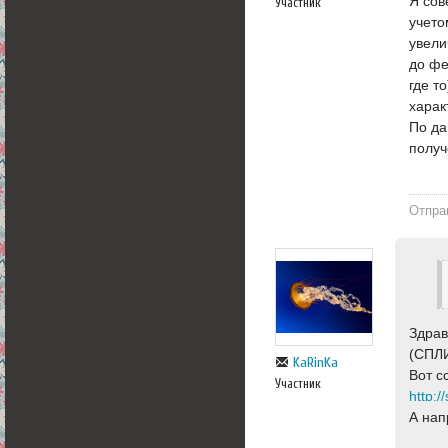
Я сов
Участник
учето
увели
до фе
где т
харак
По да
получ
Отпра
Здрав
(СПЛ
KaRinKa
Вот с
Участник
http:/
А нап