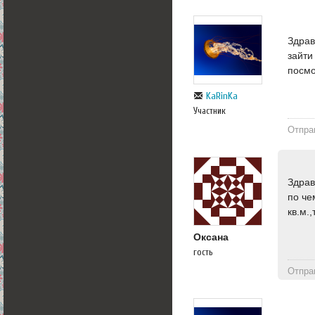
Здрав
зайти 
посмо
KaRinKa
Участник
Отпра
Здрав
по че
кв.м.
Оксана
гость
Отпра