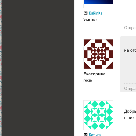
KaRinKa
Участник
Отпра
на от
Екатерина
гость
Отпра
Добры
в них
Котька