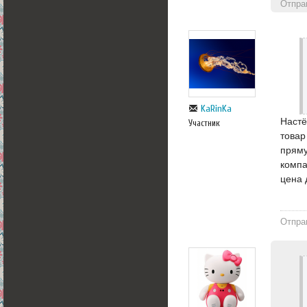
Отпра
KaRinKa
Настё
Участник
товар
пряму
компа
цена 
Отпра