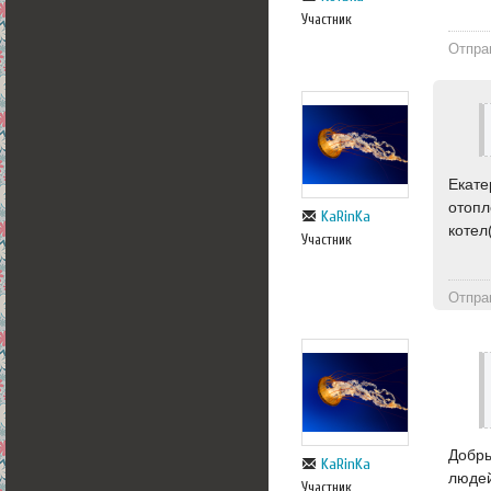
Участник
Отпра
Екате
отопл
KaRinKa
котел
Участник
Отпра
Добры
KaRinKa
людей
Участник