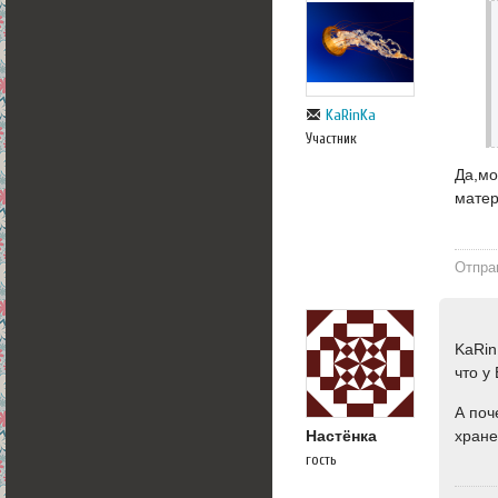
KaRinKa
Участник
Да,мо
матер
Отпра
KaRin
что у
А поч
хране
Настёнка
гость