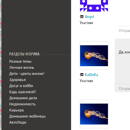
Angel
Участник
Отпра
Да,ко
РАЗДЕЛЫ ФОРУМА
Разные темы
Личная жизнь
Дети - цветы жизни!
KaRinKa
Здоровье
Участник
Досуг и хобби
Отпра
Будь красивой!
Домашние дела
Недвижимость
Карьера
Домашние любимцы
АвтоЛеди