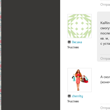
Отпра
KaRin
смогу
после
кв. м
Оксана
с уст
Участник
Отпра
А ско
(коне
cherrity
Участник
Отпра