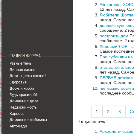
Aliexpress - ХО
12 лет назад.
Сам
Любители Шотлан
назад.
Самое пос
дневник худеющ
сообщение: 2 го
построить дом
По
сообщение: 2 го
Хороший ЛОР - в
Самое последнее
РАЗДЕЛЫ ФОРУМА
Про субсидии на
назад.
Самое пос
Разные темы
отзывы об альте
Личная жизнь
лет назад.
Самое
Дети - цветы жизни!
ПЕРВАЯ детская 
назад.
Самое пос
Здоровье
где можно освят
Досуг и хобби
последнее сообщ
Будь красивой!
Домашние дела
Недвижимость
1
2
3
С
Карьера
Домашние любимцы
Созданные темы
АвтоЛеди
Археологические