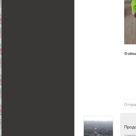
Файл
Отпра
Прод