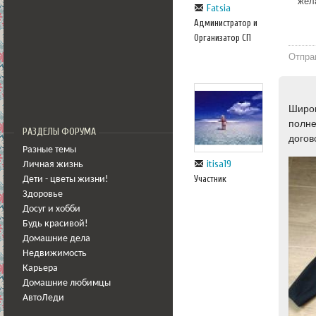
жел
Fatsia
Администратор и
Организатор СП
Отпра
Широк
полне
РАЗДЕЛЫ ФОРУМА
догов
Разные темы
itisa19
Личная жизнь
Участник
Дети - цветы жизни!
Здоровье
Досуг и хобби
Будь красивой!
Домашние дела
Недвижимость
Карьера
Домашние любимцы
АвтоЛеди