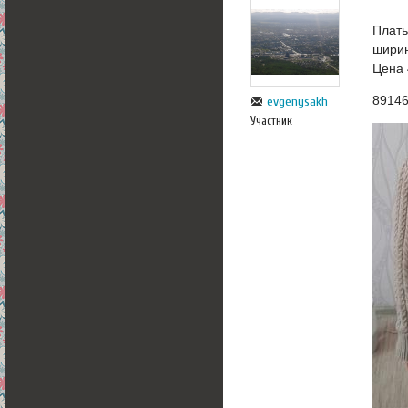
Плать
ширин
Цена 
8914
evgenysakh
Участник