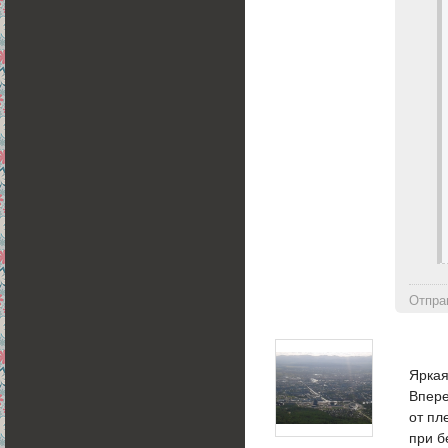
Отпра
Яркая
Впере
от пл
при б