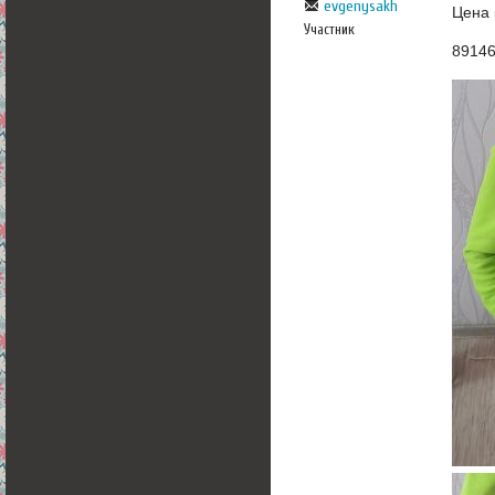
evgenysakh
Цена 
Участник
8914