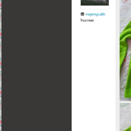
evgenysakh
Участник