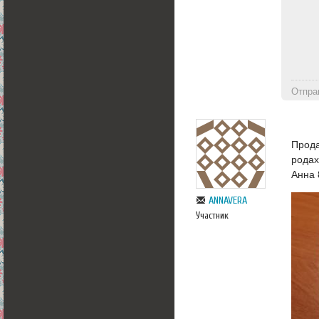
Отпра
Прода
родах
Анна 
ANNAVERA
Участник