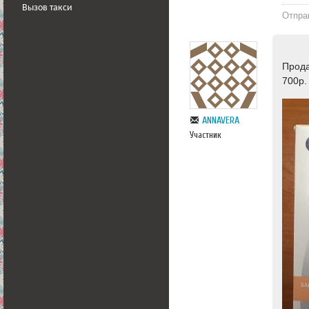
Вызов такси
Отпра
Прода
700р.
ANNAVERA
Участник