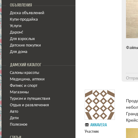
ОБЪЯВЛЕНИЯ
Доска объявлений
Купи-продайка
Услуги
Даром!
Для взрослых
Детские покупки
Файл
Для дома
ДАМСКИЙ КАТАЛОГ
Салоны красоты
Отпра
Медицина
,
аптеки
Фитнес и спорт
Магазины
Туризм и путешествия
Прода
Отдых и развлечения
небол
Авто
Гранд
Дети
Крейс
ANNAVERA
Полезное
Участник
СТАТЬИ