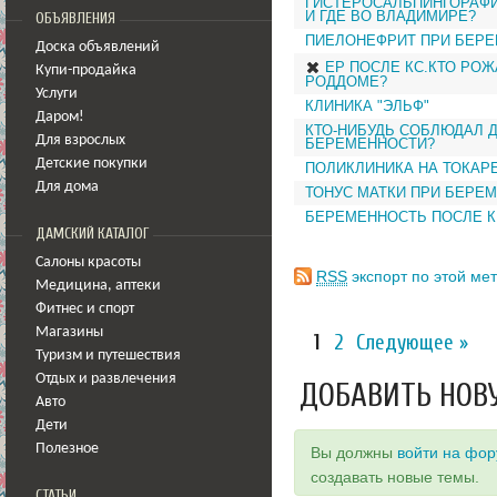
ГИСТЕРОСАЛЬПИНГОРАФИЯ
И ГДЕ ВО ВЛАДИМИРЕ?
ОБЪЯВЛЕНИЯ
ПИЕЛОНЕФРИТ ПРИ БЕРЕ
Доска объявлений
ЕР ПОСЛЕ КС.КТО РОЖ
Купи-продайка
РОДДОМЕ?
Услуги
КЛИНИКА "ЭЛЬФ"
Даром!
КТО-НИБУДЬ СОБЛЮДАЛ 
Для взрослых
БЕРЕМЕННОСТИ?
Детские покупки
ПОЛИКЛИНИКА НА ТОКАР
Для дома
ТОНУС МАТКИ ПРИ БЕРЕ
БЕРЕМЕННОСТЬ ПОСЛЕ К
ДАМСКИЙ КАТАЛОГ
Салоны красоты
RSS
экспорт по этой мет
Медицина
,
аптеки
Фитнес и спорт
Магазины
1
2
Следующее »
Туризм и путешествия
Отдых и развлечения
ДОБАВИТЬ НОВ
Авто
Дети
Полезное
Вы должны
войти на фо
создавать новые темы.
СТАТЬИ