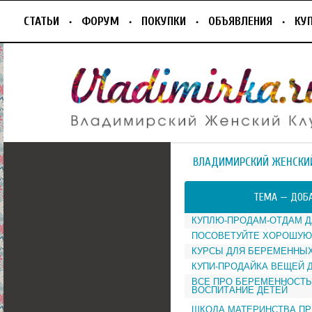
СТАТЬИ
ФОРУМ
ПОКУПКИ
ОБЪЯВЛЕНИЯ
КУ
ВЛАДИМИРСКИЙ ЖЕНСКИ
ТЕМА —
ДОБА
КУПЛЮ-ПРОДАМ-ОТДАМ 
ПОСОВЕТУЙТЕ ХОРОШУЮ
КУРСЫ ДЛЯ БЕРЕМЕННЫ
КУПИ-ПРОДАЙКА ВЕЩЕЙ 
ВСЕ ПРО БЕРЕМЕННОСТЬ
ВОСПИТАНИЕ ДЕТЕЙ
ШКОЛА МАТЕРИНСТВА ПР