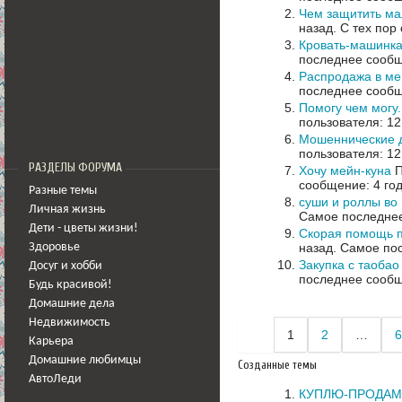
Чем защитить ма
назад.
С тех пор
Кровать-машинка
последнее сообщ
Распродажа в ме
последнее сообщ
Помогу чем могу
пользователя: 12
Мошеннические д
пользователя: 12
РАЗДЕЛЫ ФОРУМА
Хочу мейн-куна
П
сообщение: 4 го
Разные темы
суши и роллы во 
Личная жизнь
Самое последнее
Дети - цветы жизни!
Скорая помощь п
назад.
Самое пос
Здоровье
Закупка с таобао 
Досуг и хобби
последнее сообщ
Будь красивой!
Домашние дела
Недвижимость
1
2
…
6
Карьера
Домашние любимцы
Созданные темы
АвтоЛеди
КУПЛЮ-ПРОДАМ