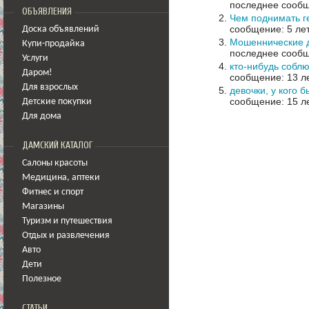
последнее сообщ
ОБЪЯВЛЕНИЯ
Чем поднимать г
сообщение: 5 лет
Доска объявлений
Мошеннические д
Купи-продайка
последнее сообщ
Услуги
кто-нибудь собл
Даром!
сообщение: 13 ле
Для взрослых
девочки, у кого
сообщение: 15 ле
Детские покупки
Для дома
ДАМСКИЙ КАТАЛОГ
Салоны красоты
Медицина
,
аптеки
Фитнес и спорт
Магазины
Туризм и путешествия
Отдых и развлечения
Авто
Дети
Полезное
СТАТЬИ