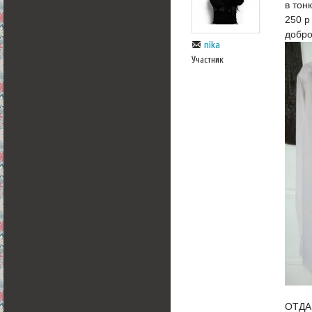
в тон
250 р
добр
nika
Участник
ОТДА