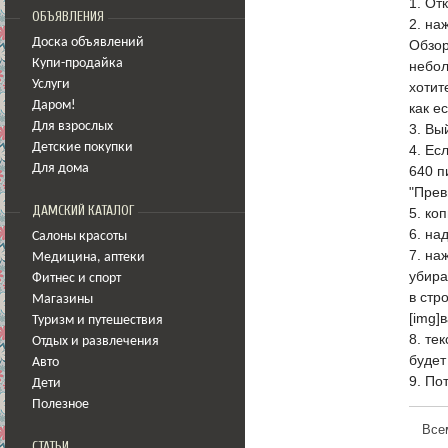
1. От
ОБЪЯВЛЕНИЯ
2. на
Доска объявлений
Обзор
Купи-продайка
небол
Услуги
хотит
Даром!
как е
Для взрослых
3. Вы
Детские покупки
4. Ес
Для дома
640 п
"Прев
ДАМСКИЙ КАТАЛОГ
5. ко
6. на
Салоны красоты
7. на
Медицина
,
аптеки
убира
Фитнес и спорт
в стр
Магазины
[img]
Туризм и путешествия
8. те
Отдых и развлечения
будет
Авто
9. По
Дети
Полезное
Все
СТАТЬИ