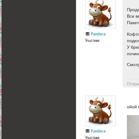
Прода
Все в
Пакет
Pandora
Кофта
Участник
подкл
У брю
почин
Смотр
Отпра
ойой 
Pandora
Участник