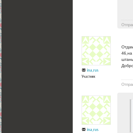
Отпра
Отдам
46,на
штаны
Добро
ina_rus
Участник
Отпра
ina_rus