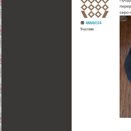
перер
серо-
ANNAVERA
Участник