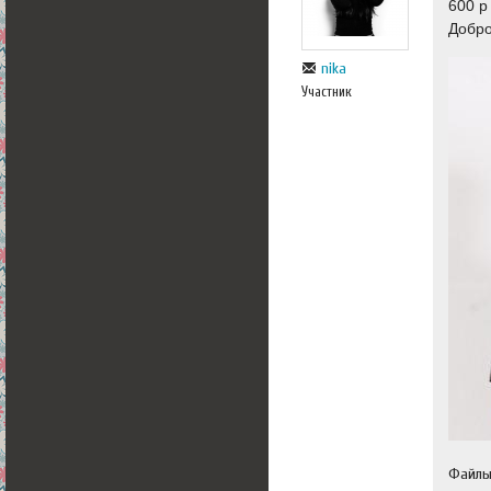
600 р
Добр
nika
Участник
Файл