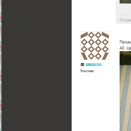
Отпра
Прода
40. Ц
ANNAVERA
Участник