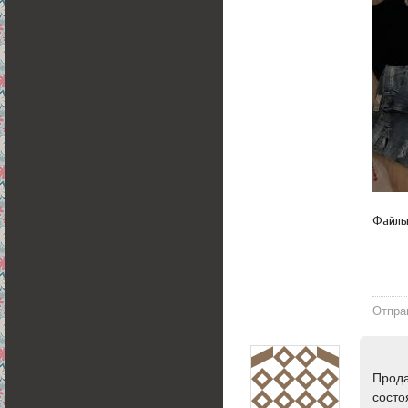
Файл
Отпра
Прода
состо