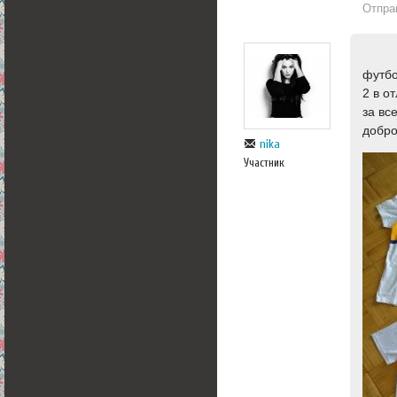
Отпра
футбо
2 в о
за вс
добр
nika
Участник