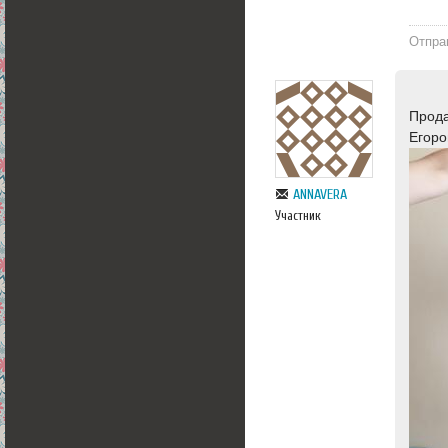
Отпра
Прода
Егоро
ANNAVERA
Участник