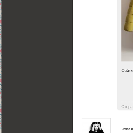
Файл
Отпра
новая