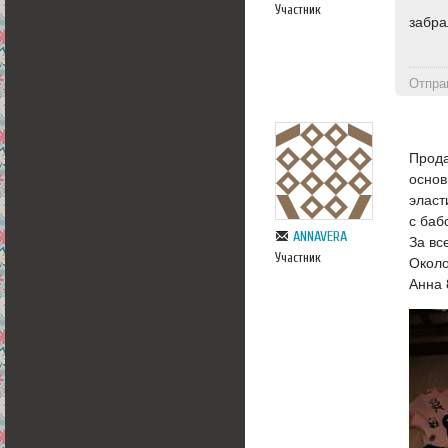
Участник
забра
Отпра
Прода
основ
эласт
с баб
ANNAVERA
За вс
Участник
Около
Анна 