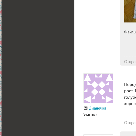
Файл
Отпра
Пород
рост 
голуб
хорош
Дианочка
Участник
Отпра