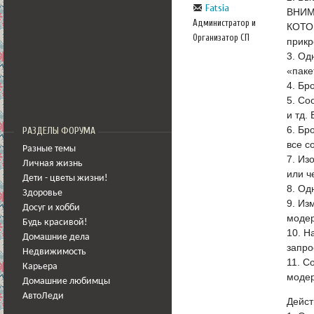
Fatsia
ВНИМ
Администратор и
КОТО
Организатор СП
прикр
3. Од
«паке
4. Бр
5. Со
и тд.
6. Бр
РАЗДЕЛЫ ФОРУМА
все с
Разные темы
7. Из
Личная жизнь
или ч
Дети - цветы жизни!
8. Од
Здоровье
9. Из
Досуг и хобби
модер
Будь красивой!
10. Н
Домашние дела
запро
Недвижимость
11. С
Карьера
модер
Домашние любимцы
АвтоЛеди
Дейст