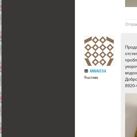
Отпра
Прода
отсте
пробл
укоро
ANNAVERA
водо
Участник
Добро
8920-