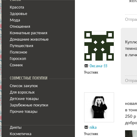
жел
Красота
Здоровье
Отпра
Мода
Отношения
Комнатные растения
Домашние животные
Куплю
Путешествия
темно
Полезное
в лич
Гороскоп
Сонник
Оксана-33
Участник
СОВМЕСТНЫЕ ПОКУПКИ
Отпра
Список закупок
Для взрослых
Детские товары
новая
Зарубежные покупки
в тон
Прочие товары
250 р
добр
nika
Диеты
Участник
Косметичка