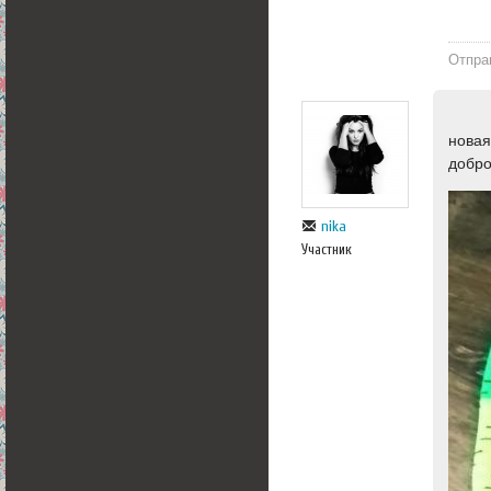
Отпра
новая
добр
nika
Участник