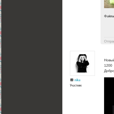
Файл
Отпра
Новый
1200
Добр
nika
Участник