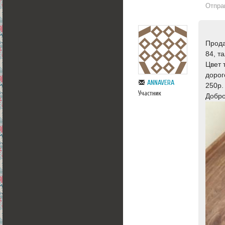
Отпра
Прода
84, т
Цвет 
дорог
ANNAVERA
250р.
Участник
Добро