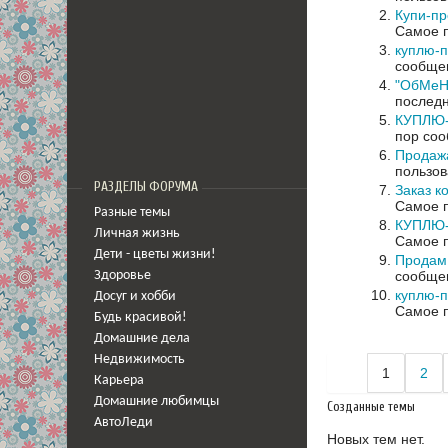
Купи-п
Самое п
куплю-
сообщен
"ОбМеНя
последн
КУПЛЮ-
пор соо
Продажа
пользов
РАЗДЕЛЫ ФОРУМА
Заказ к
Самое п
Разные темы
КУПЛЮ-
Личная жизнь
Самое п
Дети - цветы жизни!
Продам 
сообщен
Здоровье
куплю-
Досуг и хобби
Самое п
Будь красивой!
Домашние дела
Недвижимость
1
2
Карьера
Домашние любимцы
Созданные темы
АвтоЛеди
Новых тем нет.