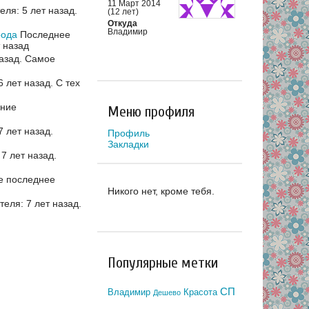
11 Март 2014
ля: 5 лет назад.
(12 лет)
Откуда
Владимир
рода
Последнее
 назад
азад.
Самое
 лет назад.
С тех
ние
Меню профиля
 лет назад.
Профиль
Закладки
7 лет назад.
е последнее
Никого нет, кроме тебя.
еля: 7 лет назад.
Популярные метки
СП
Владимир
Красота
Дешево