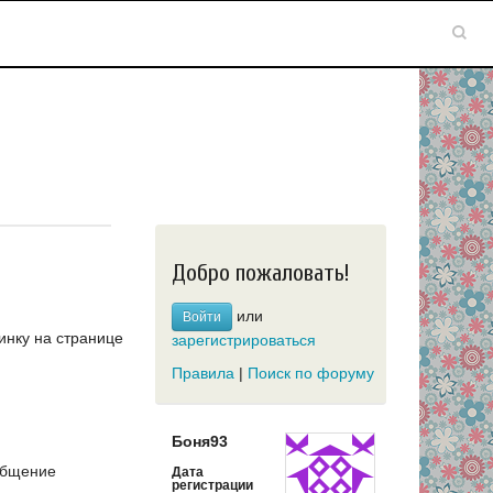
Добро пожаловать!
или
Войти
инку на странице
зарегистрироваться
Правила
|
Поиск по форуму
Боня93
общение
Дата
регистрации