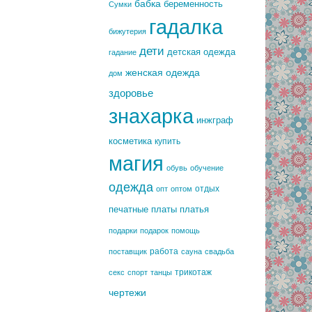
бабка
беременность
Сумки
гадалка
бижутерия
дети
детская одежда
гадание
женская одежда
дом
здоровье
знахарка
инжграф
косметика
купить
магия
обувь
обучение
одежда
отдых
опт
оптом
печатные платы
платья
подарки
подарок
помощь
работа
поставщик
сауна
свадьба
трикотаж
секс
спорт
танцы
чертежи