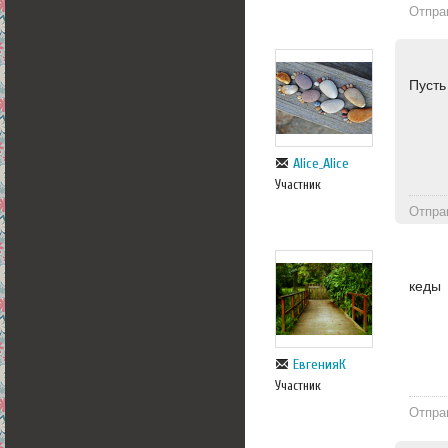
Отпра
Пусть
Alice_Alice
Участник
Отпра
кеды
ЕвгенияК
Участник
Отпра