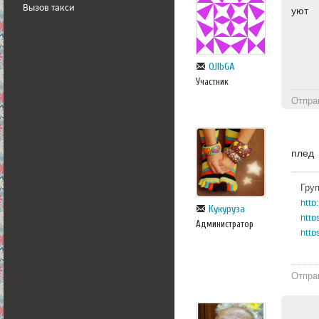
Вызов такси
уют
OJlbGA
Участник
Отпра
плед
Гру
Кукуруза
http
Администратор
http
Отпра