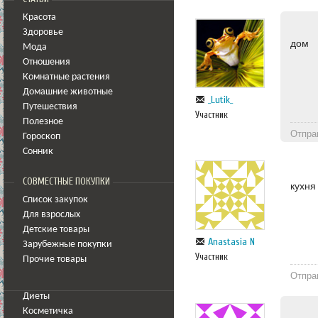
Красота
Здоровье
дом
Мода
Отношения
Комнатные растения
Домашние животные
_Lutik_
Путешествия
Участник
Полезное
Отпра
Гороскоп
Сонник
СОВМЕСТНЫЕ ПОКУПКИ
кухня
Список закупок
Для взрослых
Детские товары
Anastasia N
Зарубежные покупки
Участник
Прочие товары
Отпра
Диеты
Косметичка