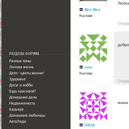
Любо
Alice_Alice
Участник
Отпра
добро
РАЗДЕЛЫ ФОРУМА
Разные темы
none
Личная жизнь
Участник
Дети - цветы жизни!
Здоровье
Отпра
Досуг и хобби
Будь красивой!
Домашние дела
мама
Недвижимость
Карьера
Домашние любимцы
АвтоЛеди
OJlbGA