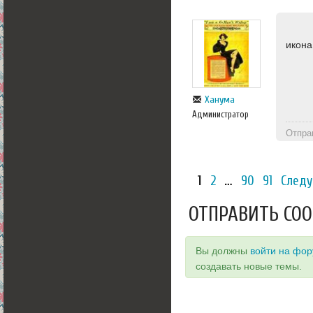
икона
Ханума
Администратор
Отпра
1
2
…
90
91
Следу
ОТПРАВИТЬ СО
Вы должны
войти на фо
создавать новые темы.