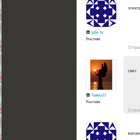
элект
julie hr
Участник
Отпра
свет
Чайка33
Участник
Отпра
мигае