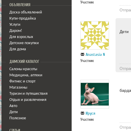
Участник
ОБЪЯВЛЕНИЯ
Отпра
Доска объявлений
Купи-продайка
Услуги
Даром!
Дети
Для взрослых
Детские покупки
Для дома
Anastasia N
Участник
ДАМСКИЙ КАТАЛОГ
Отпра
Салоны красоты
Медицина
,
аптеки
Фитнес и спорт
Магазины
барда
Туризм и путешествия
Отдых и развлечения
Авто
Дети
Ируся
Полезное
Участник
Отпра
СТАТЬИ