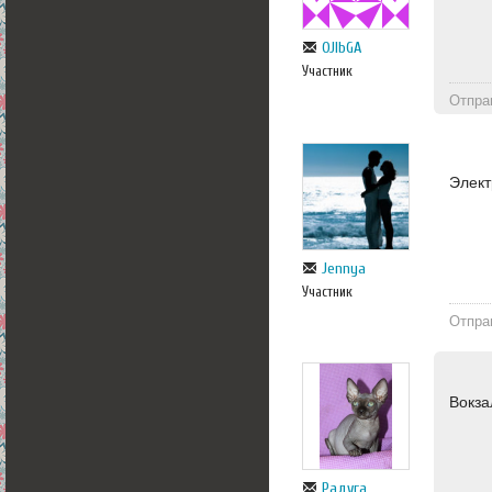
OJlbGA
Участник
Отпра
Элект
Jennya
Участник
Отпра
Вокза
Радуга