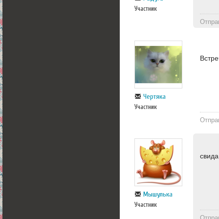
Участник
Отпра
Встре
Чертяка
Участник
Отпра
свид
Мышулька
Участник
Отпра