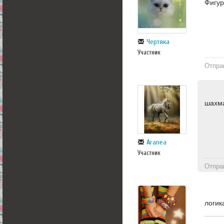
Фигу
Чертяка
Участник
Отпра
шахм
Aranea
Участник
Отпра
логик