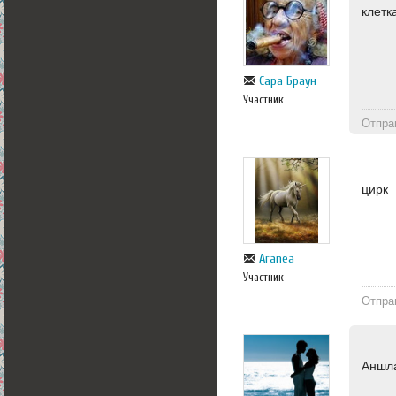
клетк
Сара Браун
Участник
Отпра
цирк
Aranea
Участник
Отпра
Аншл