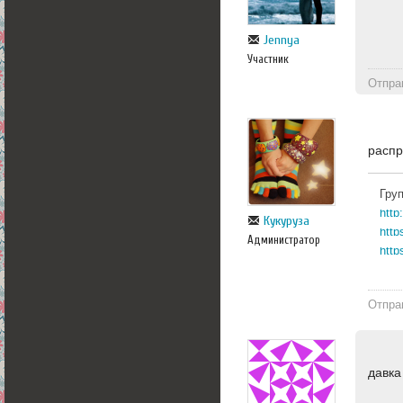
Jennya
Участник
Отпра
расп
Гру
Кукуруза
http
Администратор
http
Отпра
давк