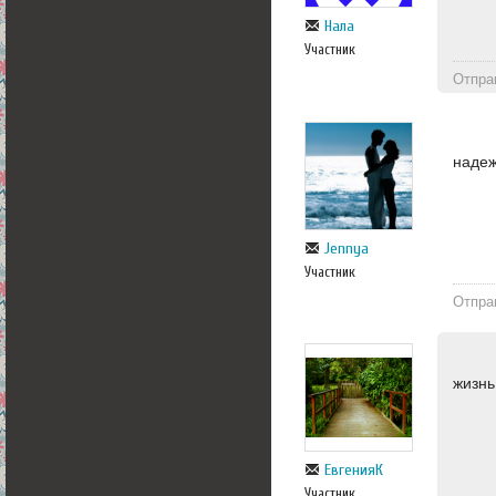
Нала
Участник
Отпра
наде
Jennya
Участник
Отпра
жизнь
ЕвгенияК
Участник