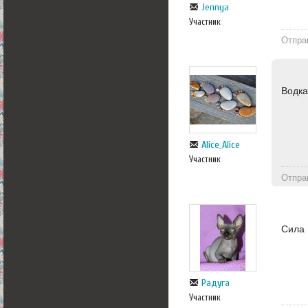
Jennya
Участник
Отпра
Водк
Alice_Alice
Участник
Отпра
Сила
Радуга
Участник