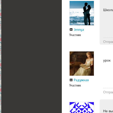
Школ
Jennya
Участник
Отпра
урок
Радужная
Участник
Отпра
Не вы