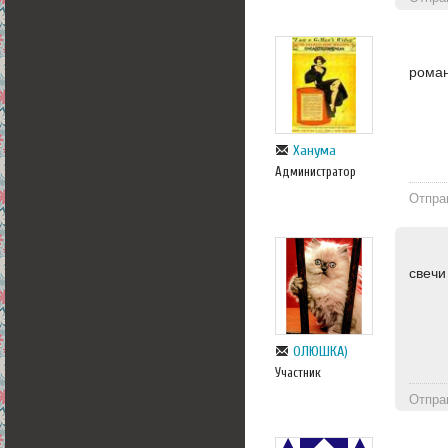
рома
Ханума
Администратор
Отпра
свечи
ОЛЮШКА)
Участник
Отпра