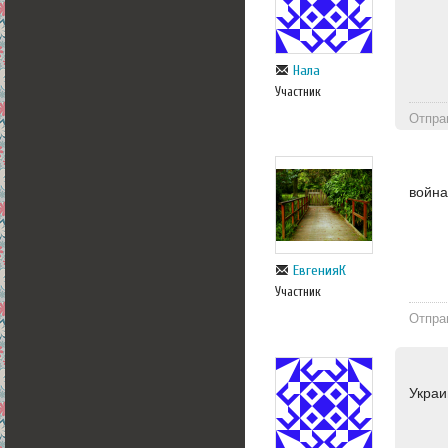
Нала
Участник
Отпра
войн
ЕвгенияК
Участник
Отпра
Украи