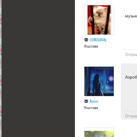
музы
ОЛЮШКА)
Участник
Отпра
Аэро
Aster
Участник
Отпра