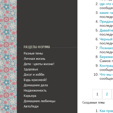
где-что 
сообщен
какие г
последн
Придан
последн
Давайте
последн
Черный 
последн
РАЗДЕЛЫ ФОРУМА
Познако
последн
Разные темы
Беремен
Личная жизнь
Самое п
Дети - цветы жизни!
Контра
сообщен
Здоровье
Что мы
Досуг и хобби
сообщен
Будь красивой!
Домашние дела
Недвижимость
1
2
Карьера
Домашние любимцы
Созданные темы
АвтоЛеди
Как пра