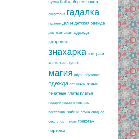
бабка
беременность
Сумки
гадалка
бижутерия
дети
детская одежда
гадание
женская одежда
дом
здоровье
знахарка
инжграф
косметика
купить
магия
обувь
обучение
одежда
отдых
опт
оптом
печатные платы
платья
подарки
подарок
помощь
работа
поставщик
сауна
свадьба
трикотаж
секс
спорт
танцы
чертежи