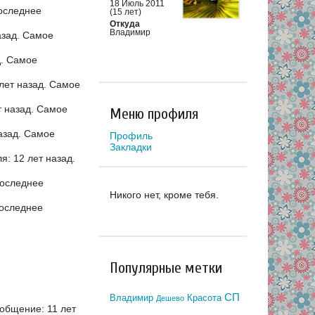
18 Июль 2011
оследнее
(15 лет)
Откуда
Владимир
азад.
Самое
д.
Самое
лет назад.
Самое
 назад.
Самое
Меню профиля
азад.
Самое
Профиль
Закладки
: 12 лет назад.
оследнее
Никого нет, кроме тебя.
оследнее
Популярные метки
СП
Владимир
Красота
Дешево
общение: 11 лет