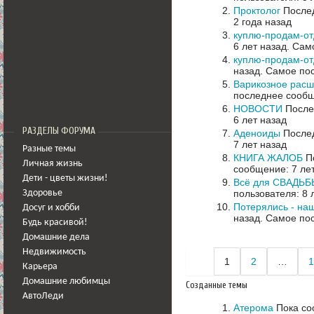
Проктолог
Послед
2 года назад
куплю-продам-о
6 лет назад.
Само
куплю-продам-о
назад.
Самое пос
Варикозное расш
последнее сообщ
НОВОСТИ
Послед
6 лет назад
РАЗДЕЛЫ ФОРУМА
Аденоиды
Послед
7 лет назад
Разные темы
КНИГА ЖАЛОБ
По
Личная жизнь
сообщение: 7 ле
Дети - цветы жизни!
Всё для СВАДЬБ
пользователя: 8 
Здоровье
Потерялись - на
Досуг и хобби
назад.
Самое пос
Будь красивой!
Домашние дела
Недвижимость
1
2
…
1
Карьера
Домашние любимцы
Созданные темы
АвтоЛеди
Атерома
Пока со