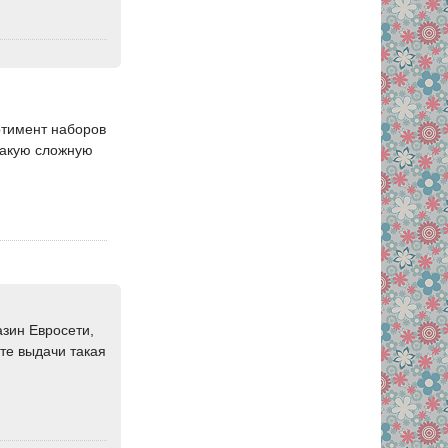
ртимент наборов
такую сложную
зин Евросети,
кте выдачи такая