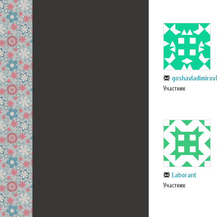
goshavladimirov
Участник
Laborant
Участник