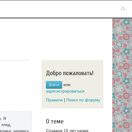
Добро пожаловать!
или
Войти
зарегистрироваться
Правила
|
Поиск по форуму
. Я
О теме
, плед,
Создана 15 лет назад
ятницу, надеюсь,