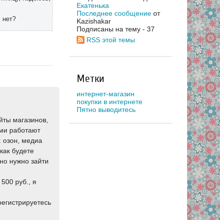
Екатенька
Последнее сообщение
от
х нет?
Kazishakar
Подписаны на тему - 37
RSS этой темы
Метки
интернет-магазин
покупки в интернете
Пятно выводитесь
айты магазинов,
ими работают
: озон, медиа
как будете
ьно нужно зайти
500 руб., я
.
регистрируетесь