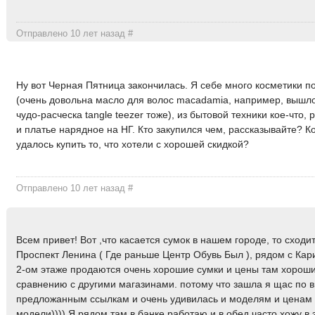
Отправлено 10 лет назад
#
Ну вот Черная Пятница закончилась. Я себе много косметики п
(очень довольна масло для волос macadamia, например, вышло
чудо-расческа tangle teezer тоже), из бытовой техники кое-что,
и платье нарядное на НГ. Кто закупился чем, рассказывайте? К
удалось купить то, что хотели с хорошей скидкой?
Отправлено 10 лет назад
#
Всем привет! Вот ,что касается сумок в нашем городе, то сходи
Проспект Ленина ( Где раньше Центр Обувь Был ), рядом с Кар
2-ом этаже продаются очень хорошие сумки и цены там хорош
сравнению с другими магазинами. потому что зашла я щас по 
предложанным ссылкам и очень удивилась и моделям и ценам 
модели)))) Я рядом там в банке работаю и в обед часто хожу в э