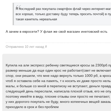
Я последний раз покупала смартфон флай через интернет-маг
все хорошо, только доставку буду теперь просить почтой) в п
такая канитель нереальная
А зачем в евросети? У флая же свой магазин инетовский есть
Отправлено 10 лет назад
#
Купила на али экспресс ребенку светящиеся кросы за 2300рб.
размер меньше.да еще один крос не работает(свет не включает
спор, они решили, что мне надо вернуть только 1000 рб, а кро
чтоб я оставила себе на память, т к носить их даже просто нель
малы, и больше со мной в переписку не вступают, деньги правд
следующий день переслали, написала плохой отзыв, его не оп
поэтому имейте в виду, плохие отзывы они просто не печатают,
у них дорогого покупать не буду, много копеечных вещей заказ
приходило в срок и без проблем