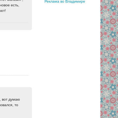
Реклама во Владимире
новое есть,
ают!
, вот думаю
овался, то