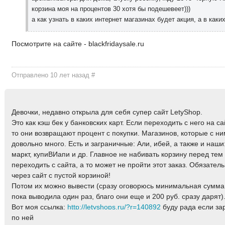
корзина моя на процентов 30 хотя бы подешевеет)))
а как узнать в каких интернет магазинах будет акция, а в каки
Посмотрите на сайте - blackfridaysale.ru
Отправлено 10 лет назад
#
Девочки, недавно открыла для себя супер сайт LetyShop.
Это как кэш бек у банковских карт. Если переходить с него на с
то они возвращают процент с покупки. Магазинов, которые с н
довольно много. Есть и заграничные: Али, ибей, а также и наши
маркт, купиВИапи и др. Главное не набивать корзину перед тем 
переходить с сайта, а то может не пройти этот заказ. Обязател
через сайт с пустой корзиной!
Потом их можно вывести (сразу оговорюсь минимальная сумма 
пока выводила один раз, благо они еще и 200 руб. сразу дарят)
Вот моя ссылка:
http://letyshops.ru/?r=140892
буду рада если за
по ней