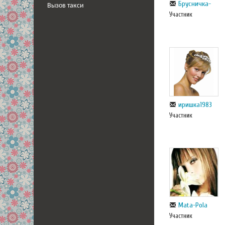
Брусничка-
Вызов такси
Участник
иришка1983
Участник
Mata-Pola
Участник