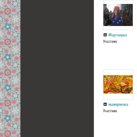
Мартышка
Участник
мамуличка
Участник