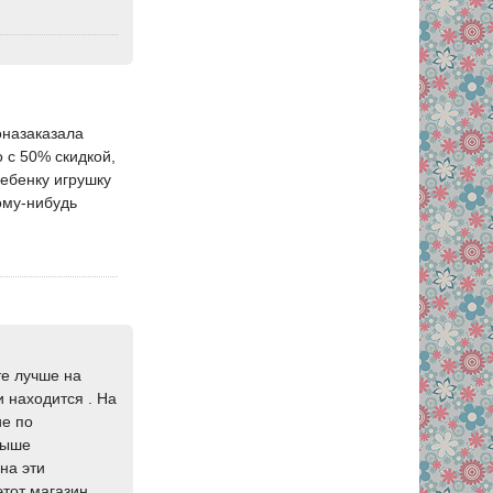
оназаказала
 с 50% скидкой,
 ребенку игрушку
ому-нибудь
те лучше на
и находится . На
ие по
выше
на эти
тот магазин ,