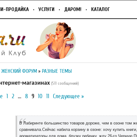
ПИ-ПРОДАЙКА
УСЛУГИ
ДАРОМ!
КАТАЛОГ
 ЖЕНСКИЙ ФОРУМ
»
РАЗНЫЕ ТЕМЫ
нтернет-магазинах
(511 сообщений)
е
1
2
…
8
9
10
11
Следующее »
В Лабиринте большинство товаров дороже, чем в озоне том же
сравнивала.Сейчас набила корзину в озоне: хочу купить книги
ароматизаторы для дома, блузку ребенку, жду 26-го Черную П