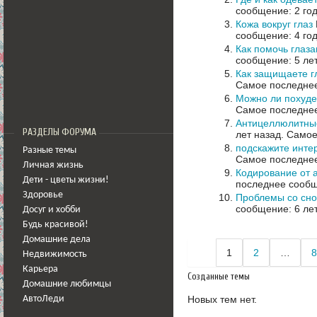
сообщение: 2 го
Кожа вокруг глаз
сообщение: 4 го
Как помочь глаз
сообщение: 5 ле
Как защищаете г
Самое последнее
Можно ли похуде
Самое последнее
Антицеллюлитные
РАЗДЕЛЫ ФОРУМА
лет назад.
Самое
подскажите инте
Разные темы
Самое последнее
Личная жизнь
Кодирование от 
Дети - цветы жизни!
последнее сообщ
Здоровье
Проблемы со сн
сообщение: 6 ле
Досуг и хобби
Будь красивой!
Домашние дела
1
2
…
8
Недвижимость
Карьера
Созданные темы
Домашние любимцы
Новых тем нет.
АвтоЛеди