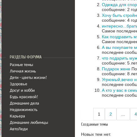
Одежда для спор
сообщение: 2 го
Хочу быть строй
сообщение: 4 го
интересно...бра
Самое последнее
Как поздравить 
Самое последнее
А вы покупаете 
последнее сообщ
РАЗДЕЛЫ ФОРУМА
что подарить му
сообщение: 5 ле
Разные темы
Подарок жене
По
Личная жизнь
сообщение: 8 ле
Дети - цветы жизни!
Угрюмый,вечно 
последнее сообщ
Здоровье
А кто у вас в се
Досуг и хобби
последнее сообщ
Будь красивой!
Домашние дела
Недвижимость
1
2
…
4
Карьера
Домашние любимцы
Созданные темы
АвтоЛеди
Новых тем нет.