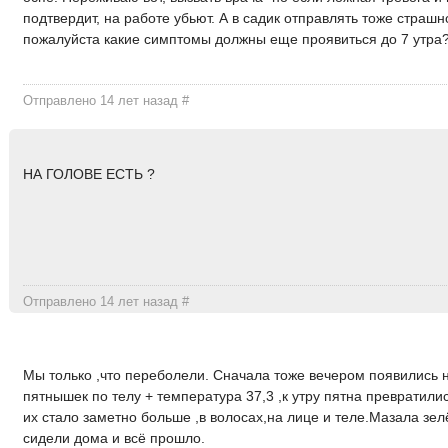
подтвердит, на работе убьют. А в садик отправлять тоже страш
пожалуйста какие симптомы должны еще проявиться до 7 утра
Отправлено 14 лет назад
#
НА ГОЛОВЕ ЕСТЬ ?
Отправлено 14 лет назад
#
Мы только ,что переболели. Сначала тоже вечером появились 
пятнышек по телу + температура 37,3 ,к утру пятна превратили
их стало заметно больше ,в волосах,на лице и теле.Мазала зе
сидели дома и всё прошло.