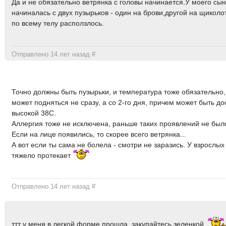
Да и не обязательно ветрянка с головы начинается.У моего сы
начиналась с двух пузырьков - один на брови,другой на щиколо
по всему телу расползлось.
Отправлено 14 лет назад
#
Точно должны быть пузырьки, и температура тоже обязательно,
может подняться не сразу, а со 2-го дня, причем может быть до
высокой 38С.
Аллергия тоже не исключена, раньше таких проявлений не был
Если на лице появились, то скорее всего ветрянка...
А вот если ты сама не болела - смотри не заразись. У взрослых
тяжело протекает
Отправлено 14 лет назад
#
ттт у меня в легкой форме прошла, закупайтесь зеленкой