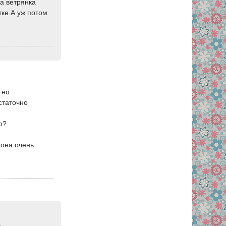
на ветрянка
тке.А уж потом
 но
статочно
о?
 она очень