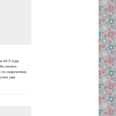
а ей 3 года
обо ничего
н по скарлатине,
антин уже