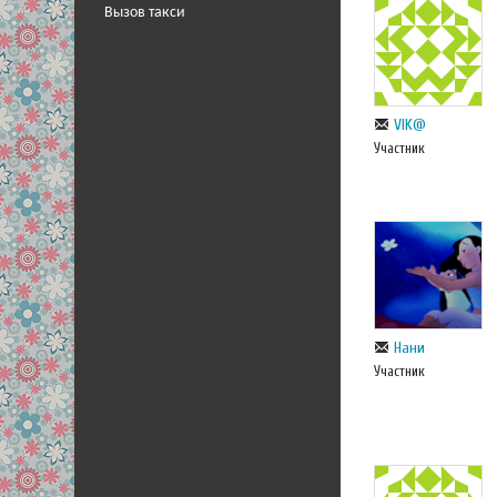
Вызов такси
VIK@
Участник
Нани
Участник