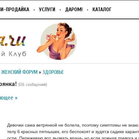
ПИ-ПРОДАЙКА
УСЛУГИ
ДАРОМ!
КАТАЛОГ
 ЖЕНСКИЙ ФОРУМ
»
ЗДОРОВЬЕ
рянка!
(126 сообщений)
ующее »
Девочки сама ветрянкой не болела, поэтому симптомы не знаю,
телу 6 красных пятнышек, его беспокоят и зудят,в садике каран
оспе. Переживаю вот, вызвать врача- но если ложная тревога и 