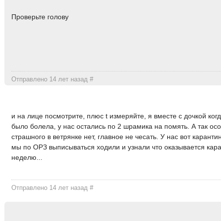
Проверьте голову
Отправлено 14 лет назад
#
и на лице посмотрите, плюс t измеряйте, я вместе с дочкой когд
было болела, у нас остались по 2 шрамика на помять. А так ос
страшного в ветрянке нет, главное не чесать. У нас вот каранти
мы по ОРЗ выписываться ходили и узнали что оказывается кар
неделю...
Отправлено 14 лет назад
#