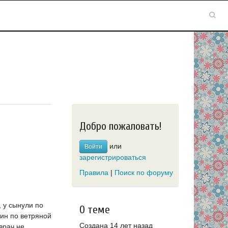
Добро пожаловать!
или
Войти
зарегистрироваться
Правила
|
Поиск по форуму
 у сынули по
О теме
тин по ветряной
Создана 14 лет назад
врач не