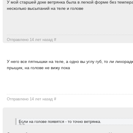
У мой старшей доке ветрянка была в легкой форме без темпер
несколько высыпаний на теле и голове
Отправлено 14 лет назад
#
У него все пятнышки на теле, а одно вы углу губ, то ли лихорадк
прыщик, на голове не вижу пока
Отправлено 14 лет назад
#
Если на голове появятся - то точно ветрянка.