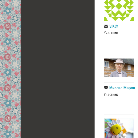
VIK@
Участник
Миссис Марпл
Участник