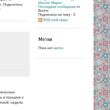
Миссис Марпл
но. Поделитесь
Последнее сообщение
от
?
Burinn
Подписаны на тему - 2
RSS этой темы
Метки
Пока нет
меток
.
несколько
сь в прыщики и
лёнкой, неделю