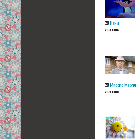
Нани
Участник
Миссис Марпл
Участник