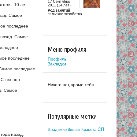
17 Сентябрь
теля: 10 лет
2011 (14 лет)
Род занятий
сельское хозяйство
зад.
Самое
ое последнее
 назад.
Самое
оследнее
Меню профиля
мое последнее
Профиль
Закладки
Самое последнее
.
С тех пор
Никого нет, кроме тебя.
д.
Самое
Популярные метки
СП
Владимир
Красота
Дешево
года назад.