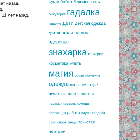
бабка
беременность
Сумки
ет назад.
д.
гадалка
бижутерия
11 лет назад.
дети
детская одежда
гадание
женская одежда
дом
здоровье
знахарка
инжграф
косметика
купить
магия
обувь
обучение
одежда
отдых
опт
оптом
печатные платы
платья
подарки
подарок
помощь
работа
поставщик
сауна
свадьба
трикотаж
секс
спорт
танцы
чертежи