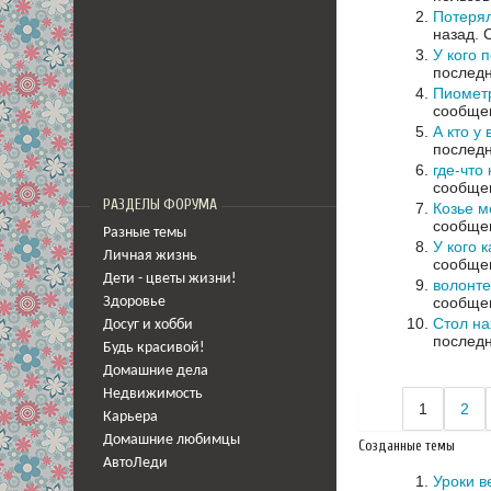
Потеря
назад.
У кого 
последн
Пиометр
сообщен
А кто у
последн
где-что 
сообщен
РАЗДЕЛЫ ФОРУМА
Козье м
сообщен
Разные темы
У кого 
Личная жизнь
сообщен
Дети - цветы жизни!
волонт
сообщен
Здоровье
Стол на
Досуг и хобби
последн
Будь красивой!
Домашние дела
Недвижимость
1
2
Карьера
Домашние любимцы
Созданные темы
АвтоЛеди
Уроки в