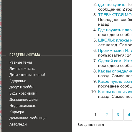
где-что купить
Пос
сообщение: 2 го
ТРЕБУЮТСЯ МОД
Последнее сообщ
назад
Где научить плав
последнее сообщ
ШКОЛЫ: плюсы и
лет назад.
Самое
Прогимназия № 7
пользователя: 14
РАЗДЕЛЫ ФОРУМА
Сделай сам! Инт
Разные темы
последнее сообщ
Личная жизнь
Как вы определи
Дети - цветы жизни!
назад.
Самое пос
Какое нужно воз
Здоровье
последнее сообщ
Досуг и хобби
Как вы на ночь и
Будь красивой!
назад.
Самое пос
Домашние дела
Недвижимость
Карьера
1
2
3
4
Домашние любимцы
Созданные темы
АвтоЛеди