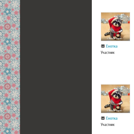
Енотка
Участник
Енотка
Участник