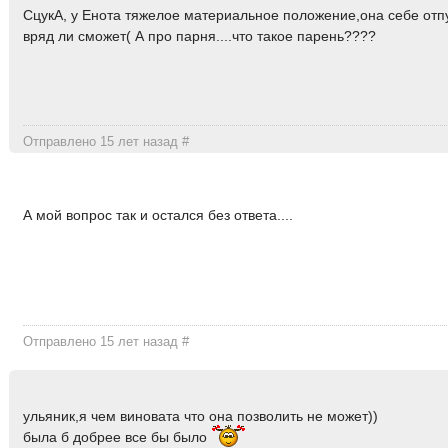
СцукА, у Енота тяжелое материальное положение,она себе отп
вряд ли сможет( А про парня....что такое парень????
Отправлено 15 лет назад
#
А мой вопрос так и остался без ответа....
Отправлено 15 лет назад
#
ульяник,я чем виновата что она позволить не может))
была б добрее все бы было