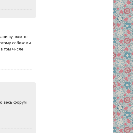
напишу, вам то
оэтому собаками
 в том числе.
мо весь форум