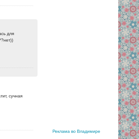
ась для
??нет))
тит, сучная
Реклама во Владимире