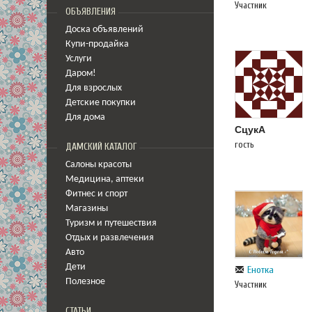
Участник
ОБЪЯВЛЕНИЯ
Доска объявлений
Купи-продайка
Услуги
Даром!
Для взрослых
Детские покупки
Для дома
CцукА
гость
ДАМСКИЙ КАТАЛОГ
Салоны красоты
Медицина
,
аптеки
Фитнес и спорт
Магазины
Туризм и путешествия
Отдых и развлечения
Авто
Дети
Енотка
Полезное
Участник
СТАТЬИ