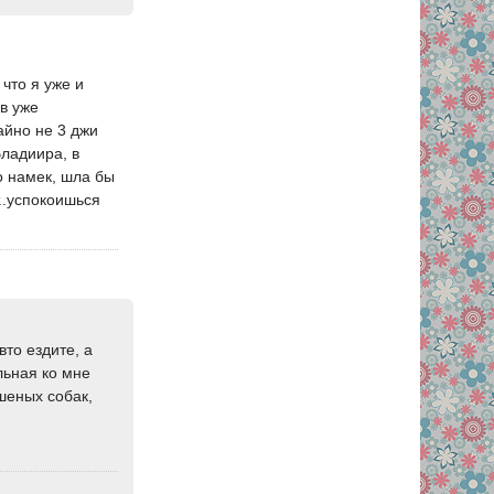
 что я уже и
ов уже
айно не 3 джи
Владиира, в
о намек, шла бы
..успокоишься
вто ездите, а
льная ко мне
шеных собак,