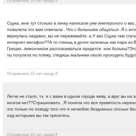
Отправлено 15 лет назад
#
Сцука, мне тут столько в личку написали уже инетерсного о вас,
пожалела что вам отвечала . Что с больными общаться..Я с юг
вернулась недавно, вы не переживайте. а У вас Сцука там случ
интернет мегафон??А то гляишь в долги залезешь как пара из 
Греции. лимончиком расплачиваться придется. или больеш?Эт
ты погуляла по пляжу, глядишь мальчики около проходить будут
Отправлено 15 лет назад
#
Легче не стало, т.к. я с вами в одном городе живу, а вруг вы на а
мозгов нет??Страшновато...Я поняла что вся превятость нереа
это только по поводу того что я нелюблю бездомных опсных бе
над которыми вы так трясетесь.
Отправлено 15 лет назад
#