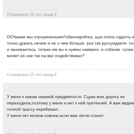
Отправлено 15 лет назад
#
ОО!какие мы отроумненькие!!uliannapsihea, щаз опять гадость 
точно думать нечем и не о чем больше. раз так руссуждаете. п
и занимаетесь, только им вы и нужны наверно, и собачке -сучке
может ее ник так на вас подействовал?
Отправлено 15 лет назад
#
У меня к никам никакой предвзятости. Сцука мне дорогу не
переходила,поэтому у меня и нет к ней претензий. А вам види
толпой трассу перебежал.
У меня нет мозгов совсем,если вам легче станет...