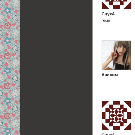
СцукА
гость
Аноним