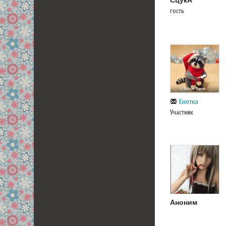
СцукА
гость
Енотка
Участник
Аноним