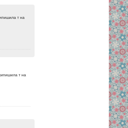
кипишила т на
скипишила т на