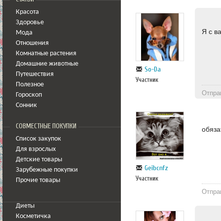
Красота
Здоровье
Я с в
Мода
Отношения
Комнатные растения
Домашние животные
So-Da
Путешествия
Участник
Полезное
Отпра
Гороскоп
Сонник
СОВМЕСТНЫЕ ПОКУПКИ
обяза
Список закупок
Для взрослых
Детские товары
Geibcnfz
Зарубежные покупки
Участник
Прочие товары
Отпра
Диеты
Косметичка