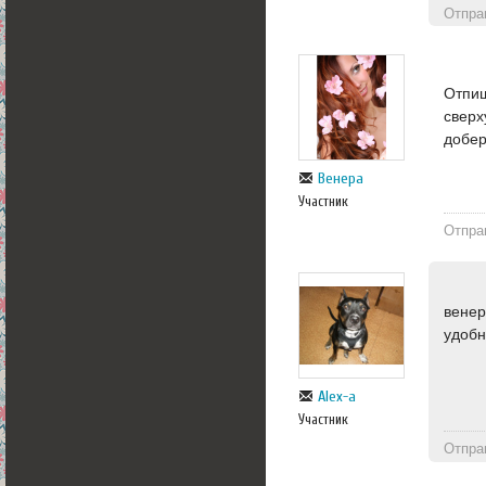
Отпра
Отпиш
сверх
добер
Венера
Участник
Отпра
венер
удоб
Alex-a
Участник
Отпра