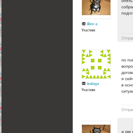
опять
собра
подго
Alex-a
Участник
Отпра
по по
вопро
догов
я сей
malaya
в осн
Участник
ситуа
Отпра
а где