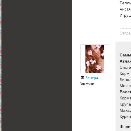
Тёплы
Чистя
Игруш
Отпра
Самы
Атла
Систе
Корм 
Венера
Линол
Участник
Моющи
Вале
Корма
Крупа
Мака
Курин
Шприц