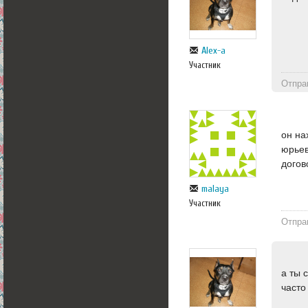
Alex-a
Участник
Отпра
он на
юрьев
догов
malaya
Участник
Отпра
а ты 
часто