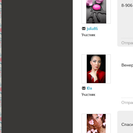
8-906
julia86
Участник
Отпра
Венер
Юя
Участник
Отпра
Спаси