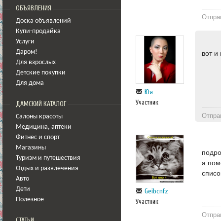
ОБЪЯВЛЕНИЯ
Отпра
Доска объявлений
Купи-продайка
Услуги
Даром!
вот и
Для взрослых
Детские покупки
Для дома
Юя
Участник
ДАМСКИЙ КАТАЛОГ
Отпра
Салоны красоты
Медицина
,
аптеки
Фитнес и спорт
Магазины
подро
Туризм и путешествия
а пом
Отдых и развлечения
списо
Авто
Дети
Geibcnfz
Полезное
Участник
Отпра
СТАТЬИ