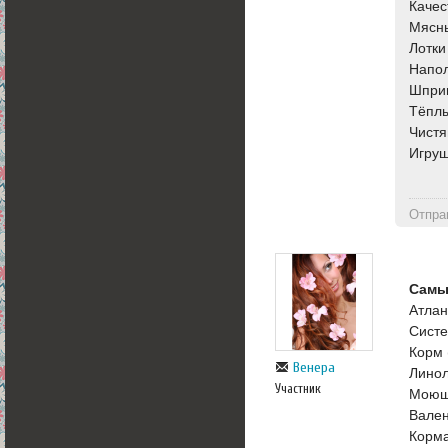
Качес
Мясны
Лотки
Напо
Шпри
Тёплы
Чистя
Игруш
Отпра
Самы
Атлан
Систе
Корм 
Венера
Линол
Участник
Моющи
Вален
Корма