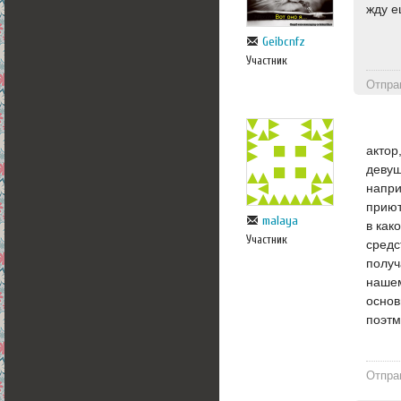
жду е
Geibcnfz
Участник
Отпра
актор
девуш
напри
приют
malaya
в как
Участник
средс
получ
нашем
основ
поэтм
Отпра