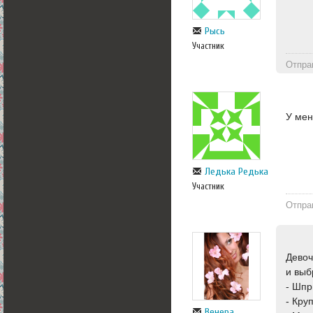
Рысь
Участник
Отпра
У мен
Ледька Редька
Участник
Отпра
Девоч
и выб
- Шпр
- Кру
Венера