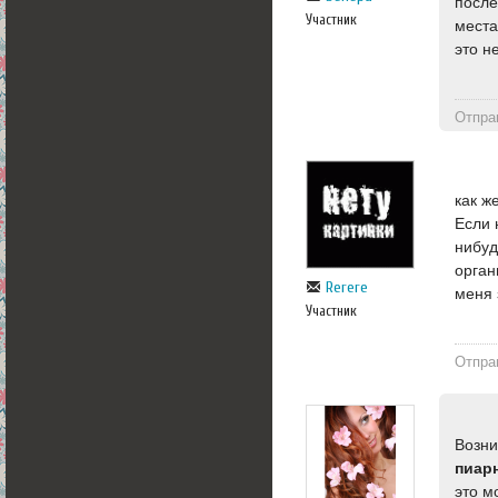
после
Участник
места
это не
Отпра
как ж
Если 
нибуд
орган
Rerere
меня 
Участник
Отпра
Возни
пиар
это м