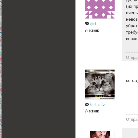
(их п
очень
невоз
girl
убрат
Участник
требу
вовсе
Отпра
so-da
Geibcnfz
Участник
Отпра