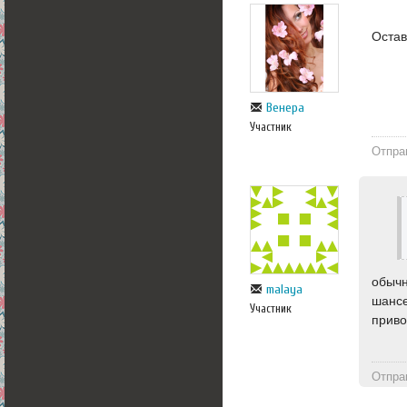
Остав
Венера
Участник
Отпра
обычн
malaya
шансе
Участник
приво
Отпра