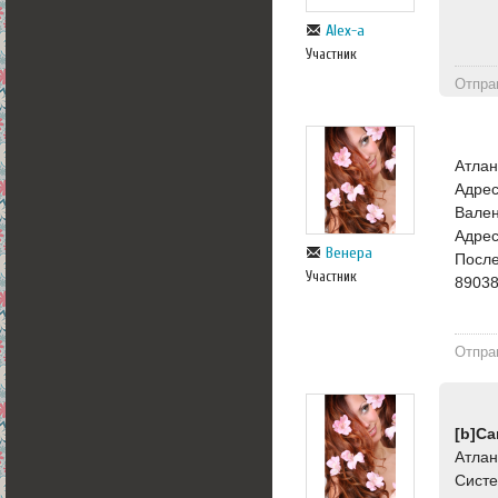
Alex-a
Участник
Отпра
Атлан
Адрес
Вален
Адрес
Венера
После
Участник
8903
Отпра
[b]С
Атлан
Систе