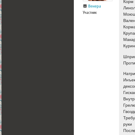
Корм 
Венера
Линол
Участник
Моющи
Вален
Корма
Крупа
Мака
Курин
Шприц
Проти
Натри
Инъек
дексо
Гиска
Внутр
Грелк
Гвозд
Требу
руки
После