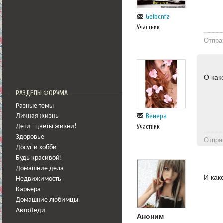
Geibcnfz
Участник
Отпра
О как
РАЗДЕЛЫ ФОРУМА
Разные темы
Венера
Личная жизнь
Участник
Дети - цветы жизни!
Здоровье
Отпра
Досуг и хобби
Будь красивой!
Домашние дела
И как
Недвижимость
Карьера
Домашние любимцы
АвтоЛеди
Аноним