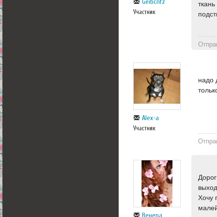
Geibcnfz
ткань
Участник
подст
Отпра
надо 
тольк
Alex-a
Участник
Отпра
Дорог
выход
Хочу 
малей
Венера