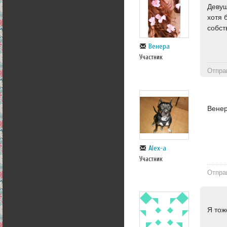
Девуш
хотя 
собст
Венера
Участник
Отпра
Венер
Alex-a
Участник
Отпра
Я тож