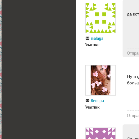
да кс
malaya
Участник
Отпра
Ну и 
больш
Венера
Участник
Отпра
Да, д