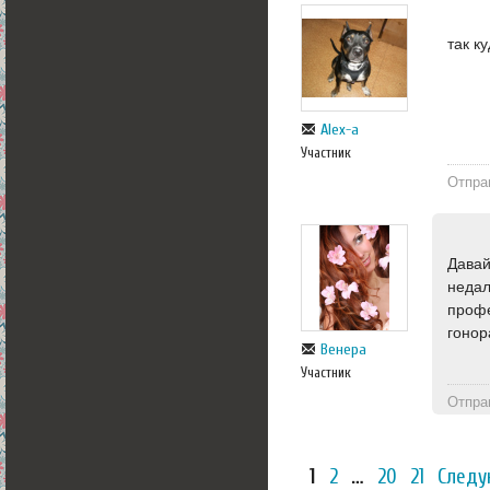
так к
Alex-a
Участник
Отпра
Давай
недал
профе
гонор
Венера
Участник
Отпра
1
2
…
20
21
Следу