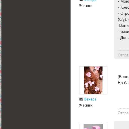
- Мою
Участник
- Кре
- Стр
(б/у)
-Вени
- Бак
- Ден
Отпра
[Вене
На бл
Венера
Участник
Отпра