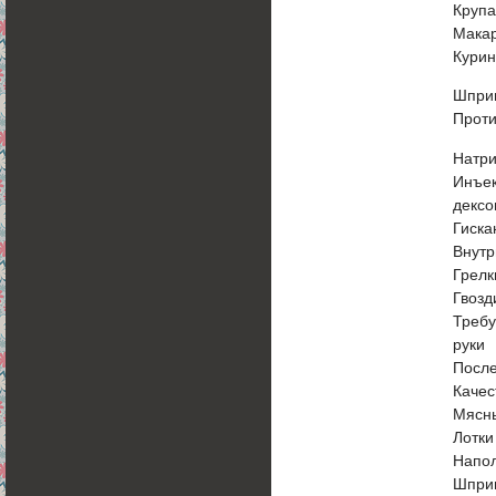
Крупа
Мака
Курин
Шприц
Проти
Натри
Инъек
дексо
Гиска
Внутр
Грелк
Гвозд
Требу
руки
После
Качес
Мясны
Лотки
Напо
Шпри