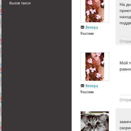
Вызов такси
На дн
приют
наход
подде
Венера
Участник
Отпра
Мой т
равно
Венера
Участник
Отпра
замеч
скоре