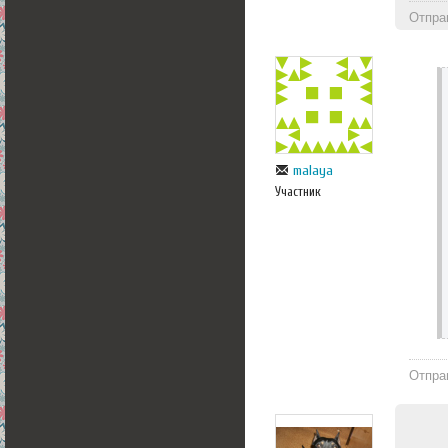
Отпра
malaya
Участник
Отпра