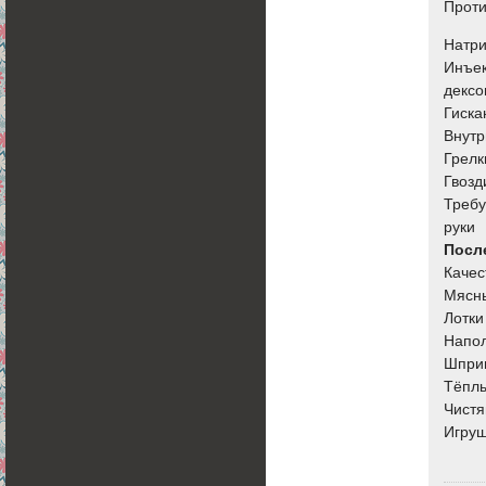
Проти
Натри
Инъек
дексо
Гиска
Внутр
Грелк
Гвозд
Требу
руки
Посл
Качес
Мясны
Лотки
Напо
Шпри
Тёплы
Чистя
Игруш