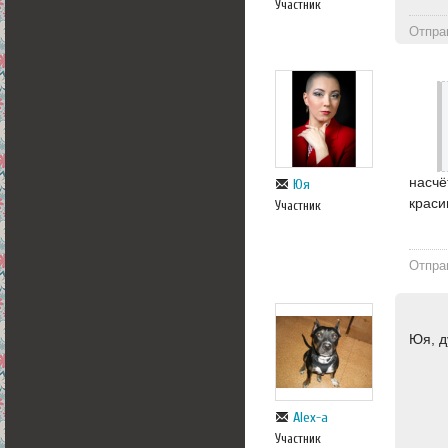
Участник
Отпра
насчё
Юя
краси
Участник
Отпра
Юя, д
Alex-a
Участник