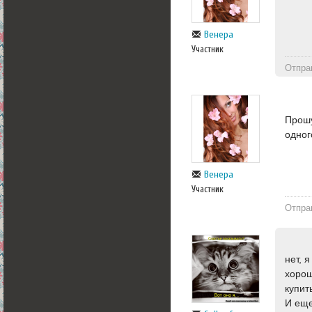
Венера
Участник
Отпра
Прошу
одног
Венера
Участник
Отпра
нет, 
хорош
купит
И еще