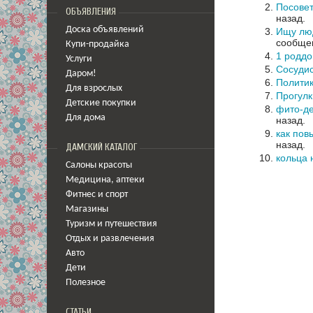
Посовет
ОБЪЯВЛЕНИЯ
назад.
Доска объявлений
Ищу лю
сообщен
Купи-продайка
1 родд
Услуги
Сосудис
Даром!
Политик
Для взрослых
Прогулк
Детские покупки
фито-де
Для дома
назад.
как пов
назад.
ДАМСКИЙ КАТАЛОГ
кольца 
Салоны красоты
Медицина
,
аптеки
Фитнес и спорт
Магазины
Туризм и путешествия
Отдых и развлечения
Авто
Дети
Полезное
СТАТЬИ