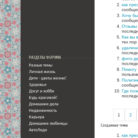
как прео
сообщен
Хочу бы
сообщен
Отзывы 
последн
Как вы 
тех пор
удалени
последн
РАЗДЕЛЫ ФОРУМА
фито-де
последн
Разные темы
Помогу 
Личная жизнь
пользов
Дети - цветы жизни!
Политик
сообщен
Здоровье
Где поз
Досуг и хобби
последн
Будь красивой!
Домашние дела
Недвижимость
1
2
Карьера
Домашние любимцы
Созданные темы
АвтоЛеди
как прео