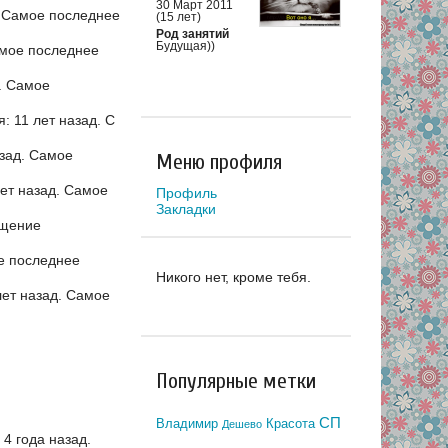
30 Март 2011
.
Самое последнее
(15 лет)
Род занятий
Будущая))
мое последнее
.
Самое
: 11 лет назад.
С
зад.
Самое
Меню профиля
ет назад.
Самое
Профиль
Закладки
щение
е последнее
Никого нет, кроме тебя.
ет назад.
Самое
Популярные метки
СП
Владимир
Красота
Дешево
4 года назад.