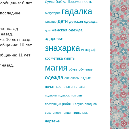
бабка
беременность
Сумки
ообщение: 6 лет
гадалка
последнее
бижутерия
дети
детская одежда
гадание
ет назад.
женская одежда
дом
 назад.
здоровье
: 10 лет назад.
общение: 10 лет
знахарка
инжграф
общение: 11 лет
косметика
купить
 назад.
магия
обувь
обучение
одежда
отдых
опт
оптом
печатные платы
платья
подарки
подарок
помощь
работа
поставщик
сауна
свадьба
трикотаж
секс
спорт
танцы
чертежи