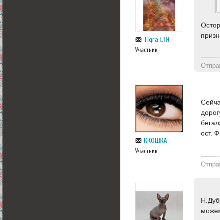
Остор
призн
Tigra_LTH
Участник
Отпра
Сейча
дорог
бегал
ост. Ф
ККОШКА
Участник
Отпра
Н.Дуб
можем