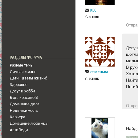
КЕС
Участник
Отпра
Девуш
шотла
РАЗДЕЛЫ ФОРУМА
малыш
Разные темы
В рук
стасенька
Личная жизнь
Хотел
Участник
Дети - цветы жизни!
Найти
Здоровье
Погиб
Досуг и хобби
Будь красивой!
Домашние дела
Отпра
Недвижимость
Карьера
Домашние любимцы
Найде
АвтоЛеди