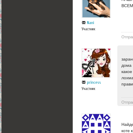
ВСЕМ
Nani
Участник
Отпра
заран
дома 
какое
лохма
princess
прави
Участник
Отпра
Найде
коте 