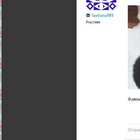
Svetlana989
Участник
Файл
Отпра