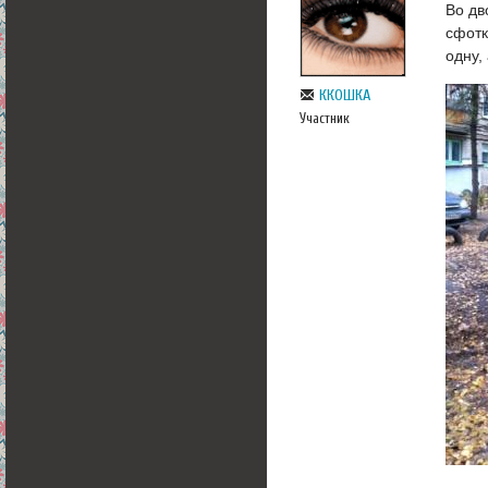
Во дв
сфотк
одну,
ККОШКА
Участник