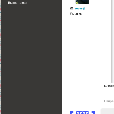
Вызов такси
sever@
Участник
котен
Отпра