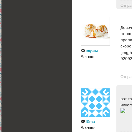
Отпра
Девоч
женщи
пропа
скоро
клушка
[img]h
Участник
9209
Отпра
вот т
никог
Югра
Участник