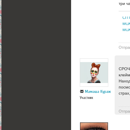
три ч
СП 
МОХ
МОХ
Отпра
СРОЧН
клейм
Наход
посмо
Мамаша Кураж
страх
Участник
Отпра