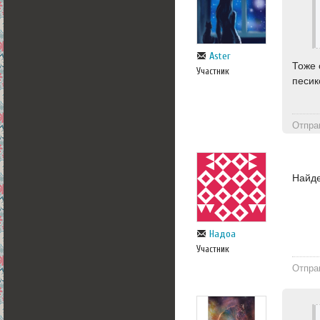
Aster
Тоже 
Участник
песик
Отпра
Найде
Надоа
Участник
Отпра