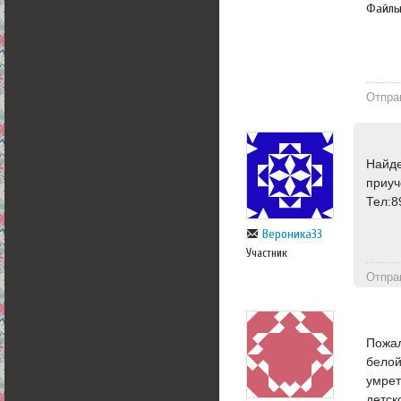
Файл
Отпра
Найде
приуч
Тел:
Вероника33
Участник
Отпра
Пожал
белой
умрет
детск