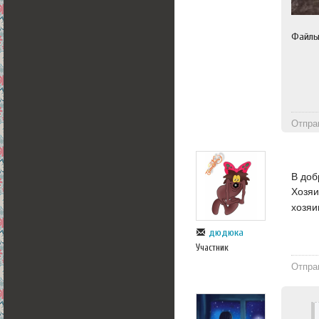
Файл
Отпра
В доб
Хозяи
хозяи
дюдюка
Участник
Отпра