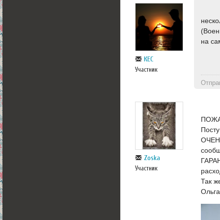
неско
(Воен
на са
КЕС
Участник
Отпра
ПОЖА
Посту
ОЧЕНЬ
сообщ
Zoska
ГАРА
Участник
расхо
Так ж
Ольга