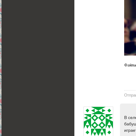
Файл
Отпра
В сел
бабуш
играе