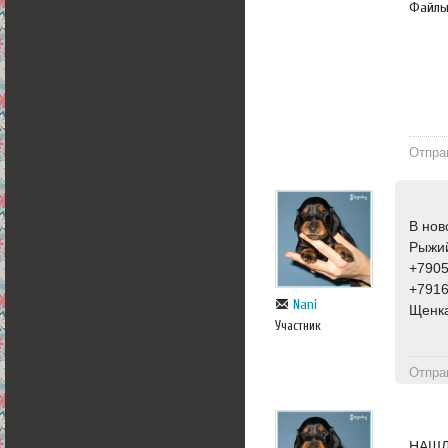
Файл
Отпра
В нов
Рыжий
+790
+791
Nani
Щенка
Участник
Отпра
НАШЛА