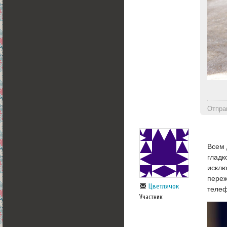
Отпра
Всем 
гладк
исклю
переж
Цветлячок
телеф
Участник