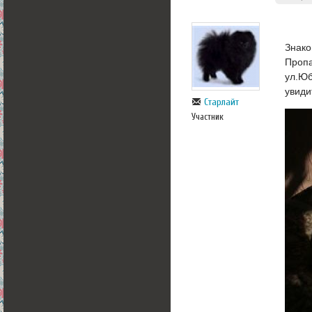
Знако
Пропа
ул.Юб
увиди
Старлайт
Участник