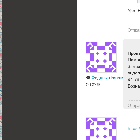
Ура! 
Отпра
Пропа
Помог
3 эта
видел
Федоткин Евгений
94-78
Участник
Возна
Отпра