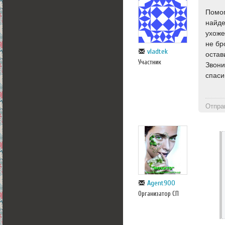
Помог
найде
ухоже
не бр
vladtek
остав
Участник
Звони
спаси
Отпра
Agent900
Организатор СП