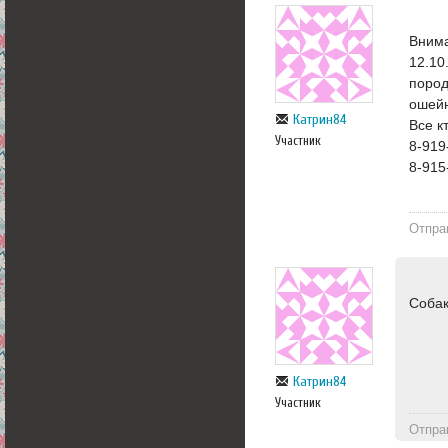
Внима
12.10
пород
ошейн
Катрин84
Все к
Участник
8-919
8-915
Отпра
Соба
Катрин84
Участник
Отпра