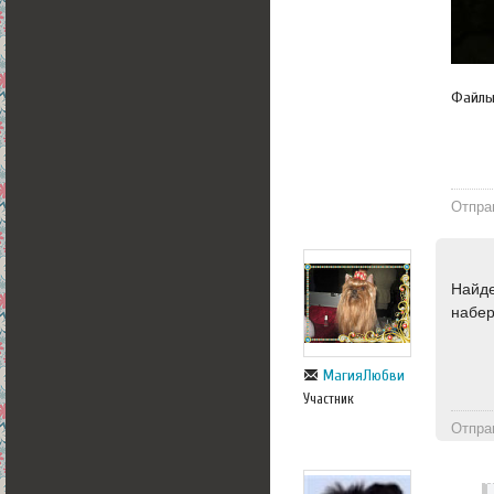
Файл
Отпра
Найде
набер
МагияЛюбви
Участник
Отпра