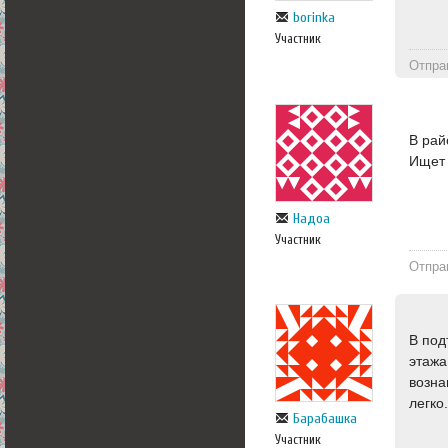
borinka
Участник
Отпра
В рай
Ищет 
Надоа
Участник
Отпра
В под
этажа
возна
легко
Барабашка
Участник