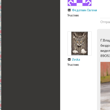
Федоткин Евгений
Участник
Отпра
Г.Вла
бездо
видел
89О5
Zoska
Участник