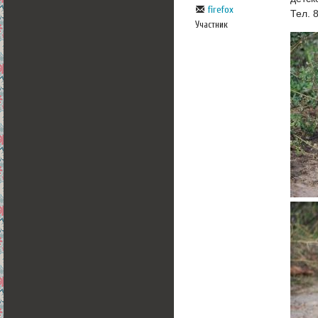
firefox
Тел. 
Участник