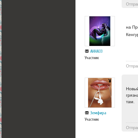
Отпра
на Пр
Кенгу
АННА33
Участник
Отпра
Новый
грязн
там.
Земфира
Участник
Отпра