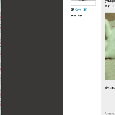
улице
8 (92
SvetuliK
Участник
Файл
Отпра